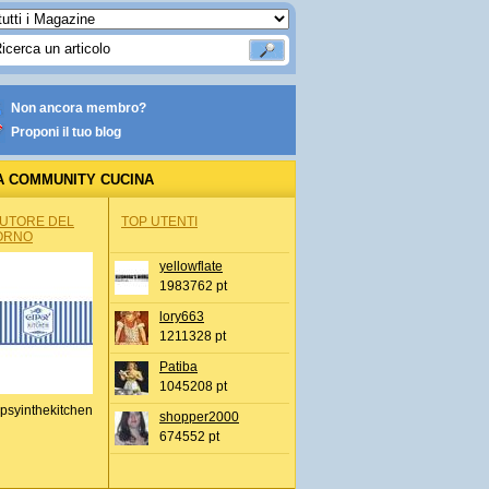
Non ancora membro?
Proponi il tuo blog
A COMMUNITY CUCINA
AUTORE DEL
TOP UTENTI
ORNO
yellowflate
1983762 pt
lory663
1211328 pt
Patiba
1045208 pt
psyinthekitchen
shopper2000
674552 pt