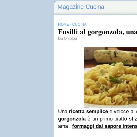
Magazine Cucina
HOME
›
CUCINA
Fusilli al gorgonzola, un
Da
Oryblog
Una
ricetta semplice
e veloce al 
gorgonzola
è un primo piatto sfiz
ama i
formaggi dal sapore inten