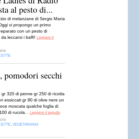
e Ladies di Radio
ta al pesto di...
esto di melanzane di Sergio Maria
Oggi vi propongo un primo
reparato con un pesto di
a leccarsi i baffi!
Leggere il
ria
CETTE
ta, pomodori secchi
: gr 320 di penne gr 250 di ricotta
 essiccati gr 80 di olive nere un
noce moscata qualche foglia di
 100 di rucola...
Leggere il seguito
ura
CETTE
VEGETARIANA
,