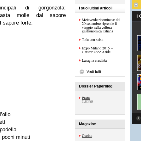
ncipali di gorgonzola:
I suoi ultimi articoli
asta molle dal sapore
I
Melaverde ricomincia: dal
l sapore forte.
20 settembre riprende il
viaggio nella cultura
gastronomica italiana
Tofu con salsa
Expo Milano 2015 –
Cluster Zone Aride
Lasagna crudista
Vedi tutti
Dossier Paperblog
Pasta
cucina
’olio
tti
Magazine
 padella
Cucina
 pochi minuti