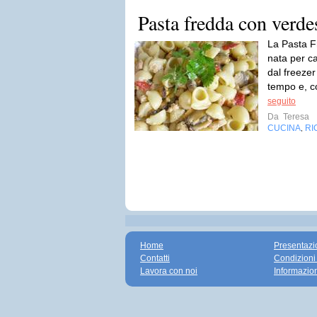
Pasta fredda con verde
La Pasta F
nata per ca
dal freezer
tempo e, co
seguito
Da
Teresa
CUCINA
RI
,
Home
Presentazi
Contatti
Condizioni
Lavora con noi
Informazio