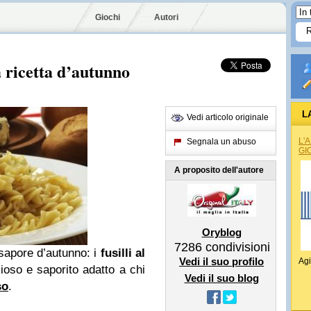
Giochi
Autori
a ricetta d’autunno
L
Vedi articolo originale
L'
Segnala un abuso
GI
A proposito dell'autore
Oryblog
7286
condivisioni
sapore d’autunno: i
fusilli al
Vedi il suo profilo
Agi
ioso e saporito adatto a chi
Vedi il suo blog
so
.