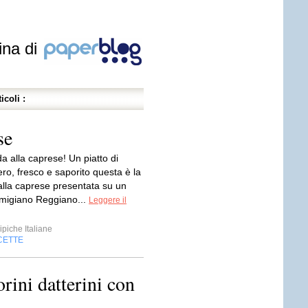
ina di
icoli :
se
a alla caprese! Un piatto di
ro, fresco e saporito questa è la
alla caprese presentata su un
armigiano Reggiano...
Leggere il
ipiche Italiane
CETTE
rini datterini con