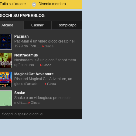
Tutto sull'autore
Diventa membro
 GIOCHI SU PAPERBLOG
Arcade
Casino'
Rompicapo
Pacman
Pac-Man é un video gioco creato nel
1979 da Toru......
Gioca
Nostradamus
Nostradamus è un gioco " shoot them
up" con una......
Gioca
Magical Cat Adventure
Riscopri Magical Cat Adventure, un
gioco d'arcade......
Gioca
Snake
Snake è un videogioco presente in
molti......
Gioca
Scopri lo spazio giochi di