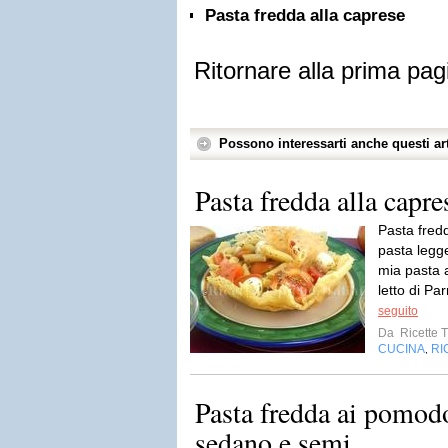
Pasta fredda alla caprese
Ritornare alla prima pag
Possono interessarti anche questi art
Pasta fredda alla capre
Pasta fredd
pasta legge
mia pasta 
letto di P
seguito
Da
Ricette T
CUCINA
RI
,
Pasta fredda ai pomodo
sedano e semi