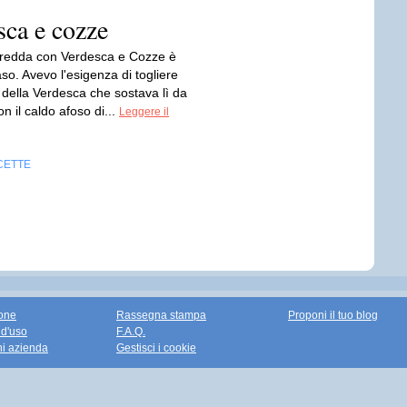
sca e cozze
redda con Verdesca e Cozze è
so. Avevo l'esigenza di togliere
 della Verdesca che sostava lì da
n il caldo afoso di...
Leggere il
CETTE
one
Rassegna stampa
Proponi il tuo blog
 d'uso
F.A.Q.
ni azienda
Gestisci i cookie