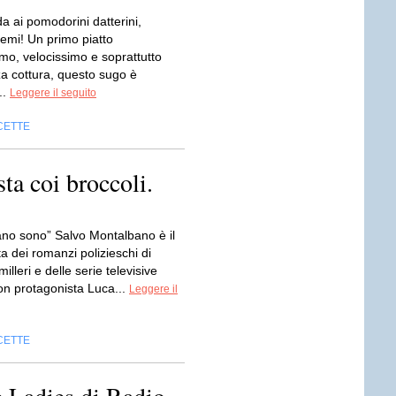
a ai pomodorini datterini,
emi! Un primo piatto
mo, velocissimo e soprattutto
a cottura, questo sugo è
..
Leggere il seguito
CETTE
ta coi broccoli.
ano sono” Salvo Montalbano è il
a dei romanzi polizieschi di
lleri e delle serie televisive
on protagonista Luca...
Leggere il
CETTE