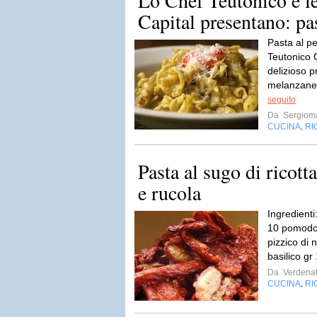
Lo Chef Teutonico e l
Capital presentano: pas
Pasta al p
Teutonico 
delizioso p
melanzane d
seguito
Da
Sergioma
CUCINA
RI
,
Pasta al sugo di ricot
e rucola
Ingredienti
10 pomodori
pizzico di 
basilico gr
Da
Verdenat
CUCINA
RI
,