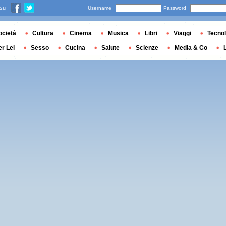
 su
Username
Password
ocietà
Cultura
Cinema
Musica
Libri
Viaggi
Tecnol
er Lei
Sesso
Cucina
Salute
Scienze
Media & Co