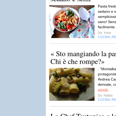
Pasta fredd
sedano e s
semplicissi
sano! Senz
facilmente.
Da
Yrma
CUCINA
RI
,
« Sto mangiando la pas
Chi è che rompe?»
. “Montalb
protagonist
Andrea Cami
derivate, c
seguito
Da
Patiba
CUCINA
RI
,