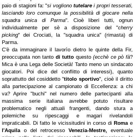
paio di stagioni fa: "
si vogliono
tutelare
i propri tesserati,
lasciando loro comunque la possibilità di giocare nella
squadra unica di Parma
". Cioè liberi tutti, ognun
individualmente per sè a disposizione del "
cherry
picking
" dei Crociati, la "squadra unica" (rimasta) di
Parma.
C'è da immaginare il lavorìo dietro le quinte della Fir,
preoccupata non tanto
di tutto
questo
(ecchè ce pò fà
?
Mica è una Lega delle Società! Tanto meno un sindacato
giocatori. Poi dice del conflitto di interessi), quanto
soprattutto del cosiddetto "
titolo sportivo
", cioè il diritto
alla partecipazione al campionato di Eccellenza: a chi
va? Aprire "buchi" nel numero delle partecipanti alla
massima serie italiana avrebbe potuto risultare
problematico negli attuali frangenti, dando stura a
polemiche su ripescaggi e magari rivelandoli
impraticabili. Di fatto le vicissitudini in corso di
Roma
e
l'Aquila
o del retrocesso
Venezia-Mestre,
eventuale