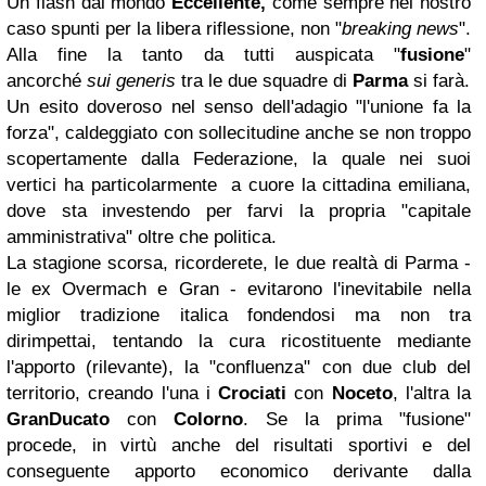
Un flash dal mondo
Eccellente,
come sempre nel nostro
caso spunti per la libera riflessione, non "
breaking news
".
Alla fine la tanto da tutti auspicata "
fusione
"
ancorché
sui generis
tra le due squadre di
Parma
si farà.
Un esito doveroso nel senso dell'adagio "l'unione fa la
forza", caldeggiato con sollecitudine anche se non troppo
scopertamente dalla Federazione, la quale nei suoi
vertici ha particolarmente a cuore la cittadina emiliana,
dove sta investendo per farvi la propria "capitale
amministrativa" oltre che politica.
La stagione scorsa, ricorderete, le due realtà di Parma -
le ex Overmach e Gran - evitarono l'inevitabile nella
miglior tradizione italica fondendosi ma non tra
dirimpettai, tentando la cura ricostituente mediante
l'apporto (rilevante), la "confluenza" con due club del
territorio, creando l'una i
Crociati
con
Noceto
, l'altra la
GranDucato
con
Colorno
. Se la prima "fusione"
procede, in virtù anche del risultati sportivi e del
conseguente apporto economico derivante dalla