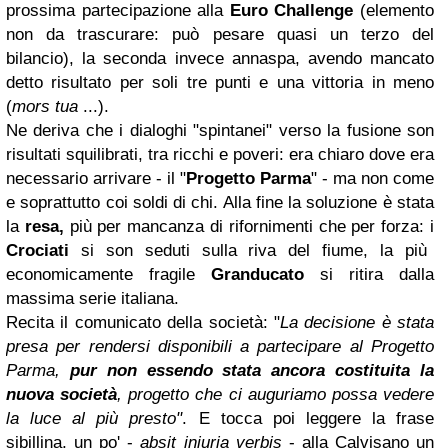
prossima partecipazione alla
Euro Challenge
(elemento
non da trascurare: può pesare quasi un terzo del
bilancio), la seconda invece annaspa, avendo mancato
detto risultato per soli tre punti e una vittoria in meno
(
mors tua
...).
Ne deriva che i dialoghi "spintanei" verso la fusione son
risultati squilibrati, tra ricchi e poveri: era chiaro dove era
necessario arrivare - il "
Progetto Parma
" - ma non come
e soprattutto coi soldi di chi. Alla fine la soluzione è stata
la
resa,
più per mancanza di rifornimenti che per forza: i
Crociati
si son seduti sulla riva del fiume, la più
economicamente fragile
Granducato
si ritira dalla
massima serie italiana.
Recita il comunicato della società: "
La decisione è stata
presa per rendersi disponibili a partecipare al Progetto
Parma,
pur non essendo stata ancora costituita la
nuova società
, progetto che ci auguriamo possa vedere
la luce al più presto"
. E tocca poi leggere la frase
sibillina, un po' -
absit iniuria verbis
- alla Calvisano un