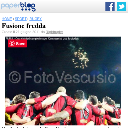
HOME
›
SPORT
›
RUGBY
Fusione fredda
Creato il 21 giugno 2011 da
Rightrugby
Save