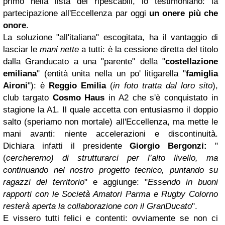
primo nella lista dei ripescabili, lo testimoniano: la
partecipazione all'Eccellenza par oggi
un onere più che
onore
.
La soluzione "all'italiana" escogitata, ha il vantaggio di
lasciar le
mani nette
a tutti: è la cessione diretta del titolo
dalla Granducato a una "parente" della "
costellazione
emiliana
" (entità unita nella un po' litigarella "
famiglia
Aironi
"): è
Reggio Emilia
(
in foto tratta dal loro sito
),
club targato
Cosmo Haus
in A2 che s'è conquistato in
stagione la A1. Il quale accetta con entusiasmo il doppio
salto (speriamo non mortale) all'Eccellenza, ma mette le
mani avanti: niente accelerazioni e discontinuità.
Dichiara infatti il presidente
Giorgio Bergonzi:
"
(
cercheremo) di strutturarci per l’alto livello, ma
continuando nel nostro progetto tecnico, puntando su
ragazzi del territorio
" e aggiunge: "
Essendo in buoni
rapporti con le Società Amatori Parma e Rugby Colorno
resterà aperta la collaborazione con il GranDucato
".
E vissero tutti felici e contenti: ovviamente se non ci