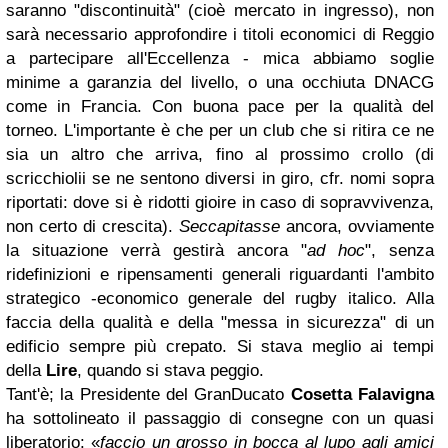
saranno "discontinuità" (cioè mercato in ingresso), non
sarà necessario approfondire i titoli economici di Reggio
a partecipare all'Eccellenza - mica abbiamo soglie
minime a garanzia del livello, o una occhiuta DNACG
come in Francia. Con buona pace per la qualità del
torneo. L'importante è che per un club che si ritira ce ne
sia un altro che arriva, fino al prossimo crollo (di
scricchiolii se ne sentono diversi in giro, cfr. nomi sopra
riportati: dove si è ridotti gioire in caso di sopravvivenza,
non certo di crescita).
Seccapitasse
ancora, ovviamente
la situazione verrà gestirà ancora "
ad hoc
", senza
ridefinizioni e ripensamenti generali riguardanti l'ambito
strategico -economico generale del rugby italico. Alla
faccia della qualità e della "messa in sicurezza" di un
edificio sempre più crepato. Si stava meglio ai tempi
della
Lire
, quando si stava peggio.
Tant'è; la Presidente del GranDucato
Cosetta Falavigna
ha sottolineato il passaggio di consegne con un quasi
liberatorio: «
faccio un grosso in bocca al lupo agli amici