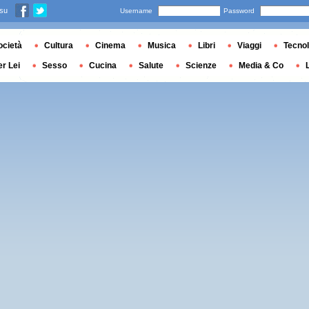
 su
Username
Password
ocietà
Cultura
Cinema
Musica
Libri
Viaggi
Tecnol
er Lei
Sesso
Cucina
Salute
Scienze
Media & Co