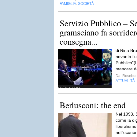
FAMIGLIA
SOCIETÀ
,
Servizio Pubblico – Se
gramsciano fa sorrider
consegna...
di Rina Bru
novanta l’u
Pubblico”(L
mancare da
Da
Rosebud
ATTUALITÀ
,
Berlusconi: the end
Nel 1993, S
come la dig
liberalismo
nell'econo