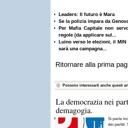
Leaders: Il futuro è Mara
Se la polizia impara da Genov
Per Mafia Capitale non serv
regole (da applicare sul...
Luino verso le elezioni, il MIN
sarà una campagna...
Ritornare alla prima pag
Possono interessarti anche questi art
La democrazia nei part
demagogia.
Si parla mo
dei partiti