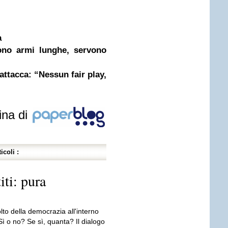
a
ono armi lunghe, servono
 attacca: “Nessun fair play,
ina di
icoli :
iti: pura
lto della democrazia all'interno
. Sì o no? Se sì, quanta? Il dialogo