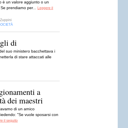
to è un valore aggiunto o un
Se prendiamo per...
Leggere il
Zuppini
SOCIETÀ
gli di
 del suo ministero bacchettava i
tterla di stare attaccati alle
ragionamenti a
tà dei maestri
arlavamo di un amico
iedendo: "Se vuole sposarsi con
e il seguito