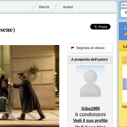
Giochi
Autori
rsene)
L
Segnala un abuso
L'
A proposito dell'autore
GI
Agi
Giba1985
9
condivisioni
Vedi il suo profilo