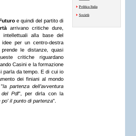
Politica Italia
Società
Futuro
e quindi del partito di
rtà
arrivano critiche dure,
ntellettuali alla base del
 idee per un centro-destra
 prende le distanze, quasi
este critiche riguardano
inando Casini e la formazione
si parla da tempo. E di cui io
namento dei finiani al mondo
 "
la partenza dell'avventura
 del Pdl
", per dirla con la
 po' il punto di partenza
".