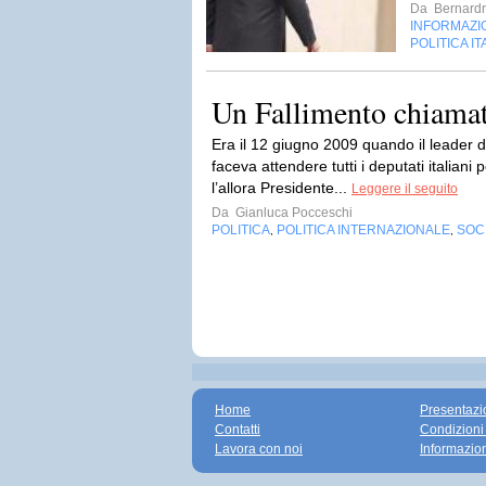
Da
Bernardr
INFORMAZI
POLITICA IT
Un Fallimento chiamat
Era il 12 giugno 2009 quando il leader
faceva attendere tutti i deputati italiani
l’allora Presidente...
Leggere il seguito
Da
Gianluca Pocceschi
POLITICA
POLITICA INTERNAZIONALE
SOC
,
,
Home
Presentazi
Contatti
Condizioni
Lavora con noi
Informazio