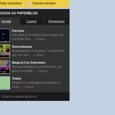
Tutto sull'autore
Diventa membro
 GIOCHI SU PAPERBLOG
Arcade
Casino'
Rompicapo
Pacman
Pac-Man é un video gioco creato nel
1979 da Toru......
Gioca
Nostradamus
Nostradamus è un gioco " shoot them
up" con una......
Gioca
Magical Cat Adventure
Riscopri Magical Cat Adventure, un
gioco d'arcade......
Gioca
Snake
Snake è un videogioco presente in
molti......
Gioca
Scopri lo spazio giochi di