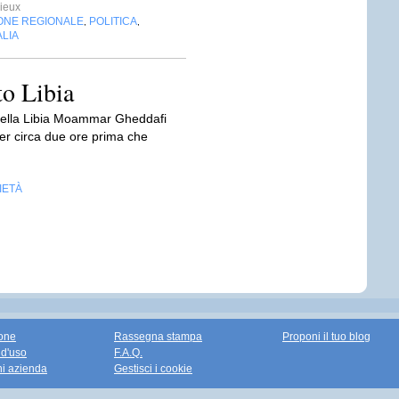
ieux
ONE REGIONALE
POLITICA
,
,
ALIA
o Libia
 della Libia Moammar Gheddafi
 per circa due ore prima che
IETÀ
one
Rassegna stampa
Proponi il tuo blog
 d'uso
F.A.Q.
ni azienda
Gestisci i cookie