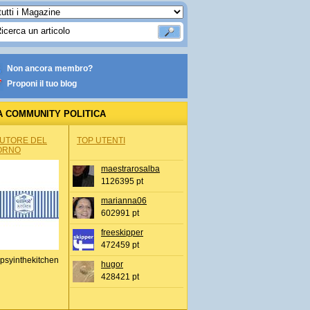
Non ancora membro?
Proponi il tuo blog
A COMMUNITY POLITICA
AUTORE DEL
TOP UTENTI
ORNO
maestrarosalba
1126395 pt
marianna06
602991 pt
freeskipper
472459 pt
psyinthekitchen
hugor
428421 pt