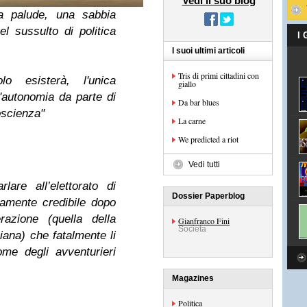
Vedi il suo blog
a palude, una sabbia
l sussulto di politica
I
I suoi ultimi articoli
Tris di primi cittadini con
o esisterà, l'unica
giallo
'autonomia da parte di
Da bar blues
coscienza"
La carne
We predicted a riot
Vedi tutti
lare all’elettorato di
Dossier Paperblog
amente credibile dopo
razione (quella della
Gianfranco Fini
Società
iana) che fatalmente li
me degli avventurieri
Magazines
Politica