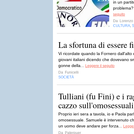
in un parti
problema? 
seguito
Da
Lorenzo 
CULTURA
,
La sfortuna di essere fi
Vi ricordate quando la Fornero dall'alto
giovani italiani dicendo che dovevano sme
gonne della...
Leggere il seguito
Da
Funicelli
SOCIETÀ
Tulliani (fu Fini) e i 
cazzo sull'omosessuali
Proprio ieri sera a tavola, io e Paola p
omosessuale. Samuele è intervenuto ch
un uomo deve andare per forza...
Legger
Da
Paterpuer