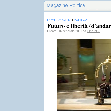
Magazine Politica
HOME
›
SOCIETÀ
›
POLITICA
Futuro e libertà (d'anda
Creato il 07 febbraio 2011 da
Giba1985