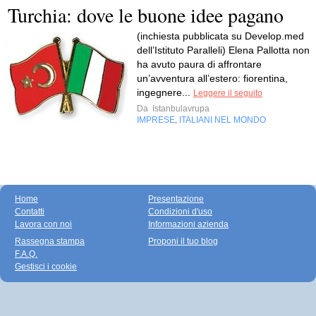
Turchia: dove le buone idee pagano
(inchiesta pubblicata su Develop.med
dell’Istituto Paralleli) Elena Pallotta non
ha avuto paura di affrontare
un’avventura all’estero: fiorentina,
ingegnere...
Leggere il seguito
Da
Istanbulavrupa
IMPRESE
ITALIANI NEL MONDO
,
Home
Presentazione
Contatti
Condizioni d'uso
Lavora con noi
Informazioni azienda
Rassegna stampa
Proponi il tuo blog
F.A.Q.
Gestisci i cookie