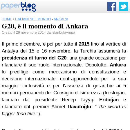
HOME
›
ITALIANI NEL MONDO
›
ANKARA
G20, è il momento di Ankara
Creato il 29 novembre 2014 da
Istanbulavrupa
Il primo dicembre, e poi per tutto il
2015
fino al vertice di
Antalya del 15 e 16 novembre, la Turchia assumerà la
presidenza di turno del G20
: una grande occasione per
rilanciare il suo ruolo internazionale. Dopotutto,
Ankara
lo predilige come meccanismo di consultazione e
decisione internazionale: contrapponendolo per la sua
maggior inclusività e per l'assenza di gerarchie ai 5
membri permanenti del Consiglio di sicurezza (lo slogan,
lanciato dal presidente Recep Tayyip
Erdoğan
e
rilanciato dal premier Ahmet
Davutoğlu
: "
the world is
bigger than five
").