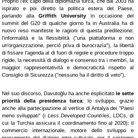
Proprio l'ex capo della diplomazia turca, che dal 2003 ha
ispirato e poi diretto la politica estera del Paese,
parlando alla
Griffith University
in occasione del
summit del G20 di qualche giorno fa in Australia ha di
nuovo reso manifeste le ragioni di questa predilezione:
l'informalità e la flessibilità ("una piattaforma e non
un'organizzazione, perciò priva di burocrazia"), la libertà
di fissare l'agenda al di fuori di regole e procedure troppo
rigide, la necessità di dialogo e consenso tra i membri, la
maggior rappresentatività e democraticità rispetto al
Consiglio di Sicurezza ("nessuno ha il diritto di veto").
Nel suo discorso, Davutoğlu ha anche esplicitato
le sette
priorità della presidenza turca
: lo sviluppo, grazie
anche alla partecipazione al vertice di Antalya dei "Paesi
meno sviluppati" (i
Less Developed Countries
, LDCs, di
cui la Turchia assicura il coordinamento fino al 2020); il
commercio internazionale, motore dello sviluppo e
presupposto del dialogo inter-culturale, per il sostegno