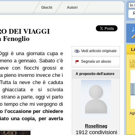
Giochi
Autori
RO DEI VIAGGI
 Fenoglio
L
Vedi articolo originale
Oggi è una giornata cupa e
mmeno a gennaio. Sabato c'è
L'
Segnala un abuso
GI
eve con fiocchi grossi e
A proposito dell'autore
va pieno inverno invece che i
 Tutta la neve che è caduta
ghiacciata e si scivola
trano a parte, oggi vi parlo
nto tempo che mi vergogno di
go l'occasione per chiedere
Agi
iato una copia, per averla
Rosellinag
1912
condivisioni