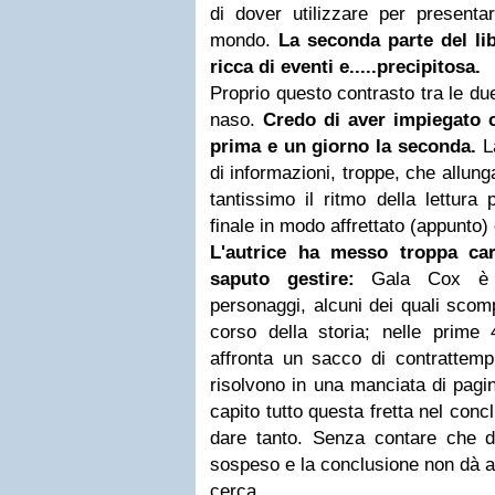
di dover utilizzare per presenta
mondo.
La seconda parte del lib
ricca di eventi e.....precipitosa.
Proprio questo contrasto tra le due
naso.
Credo di aver impiegato c
prima e un giorno la seconda.
La
di informazioni, troppe, che allung
tantissimo il ritmo della lettura 
finale in modo affrettato (appunto) 
L'autrice ha messo troppa ca
saputo gestire:
Gala Cox è ci
personaggi, alcuni dei quali sco
corso della storia; nelle prime 
affronta un sacco di contrattempi
risolvono in una manciata di pagin
capito tutto questa fretta nel con
dare tanto. Senza contare che di
sospeso e la conclusione non dà al 
cerca.