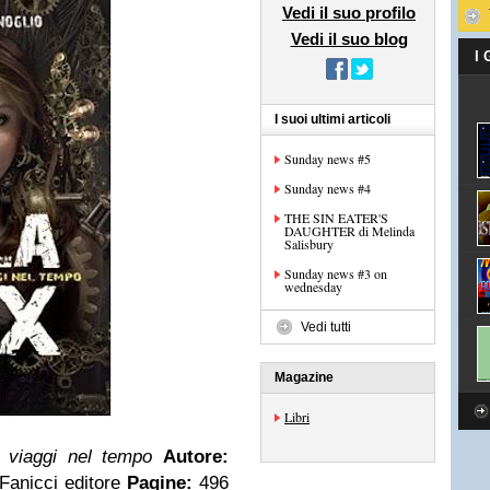
Vedi il suo profilo
Vedi il suo blog
I
I suoi ultimi articoli
Sunday news #5
Sunday news #4
THE SIN EATER'S
DAUGHTER di Melinda
Salisbury
Sunday news #3 on
wednesday
Vedi tutti
Magazine
Libri
i viaggi nel tempo
Autore:
Fanicci editore
Pagine:
496