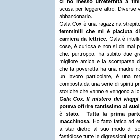
ci ho messo un'eternità a fini
scusa per leggere altro. Diverse v
abbandonarlo.
Gala Cox è una ragazzina strepit
femminili che mi è piaciuta d
carriera da lettrice.
Gala è intell
cose, è curiosa e non si da mai p
che, purtroppo, ha subito due gra
migliore amica e la scomparsa de
che la poveretta ha una madre no
un lavoro particolare, è una m
composta da una serie di spiriti p
storiche che vanno e vengono a lo
Gala Cox. Il mistero dei viagg
poteva offrire tantissimo ai suoi
è stato.
Tutta la prima par
macchinosa.
Ho fatto fatica ad en
a star dietro al suo modo di sc
fastidiose tutte le digressioni tempo