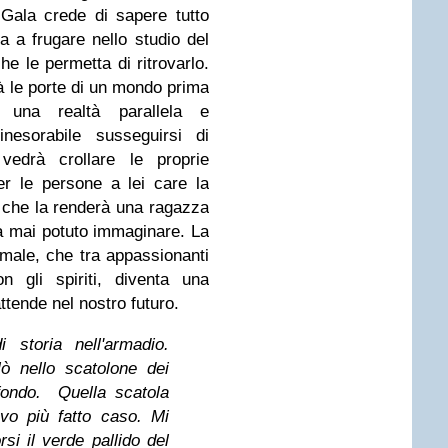
 Gala crede di sapere tutto
ia a frugare nello studio del
he le permetta di ritrovarlo.
à le porte di un mondo prima
n una realtà parallela e
nesorabile susseguirsi di
vedrà crollare le proprie
r le persone a lei care la
a che la renderà una ragazza
ia mai potuto immaginare. La
rmale, che tra appassionanti
n gli spiriti, diventa una
attende nel nostro futuro.
i storia nell'armadio.
lò nello scatolone dei
 fondo. Quella scatola
evo più fatto caso.
Mi
si il verde pallido del