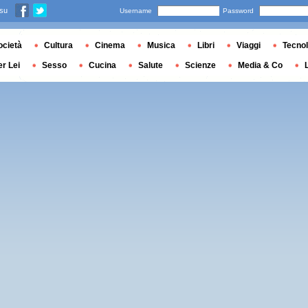
 su
Username
Password
ocietà
Cultura
Cinema
Musica
Libri
Viaggi
Tecnol
er Lei
Sesso
Cucina
Salute
Scienze
Media & Co