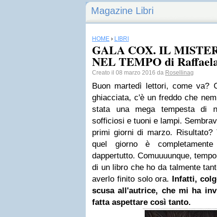
Magazine Libri
HOME
›
LIBRI
GALA COX. IL MISTE
NEL TEMPO di Raffaela
Creato il 08 marzo 2016 da
Rosellinag
Buon martedì lettori, come va? 
ghiacciata, c'è un freddo che ne
stata una mega tempesta di n
sofficiosi e tuoni e lampi. Sembra
primi giorni di marzo. Risultato?
quel giorno è completamente 
dappertutto. Comuuuunque, tempo s
di un libro che ho da talmente ta
averlo finito solo ora.
Infatti, col
scusa all'autrice, che mi ha inv
fatta aspettare così tanto.