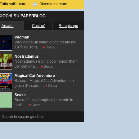
Tutto sull'autore
Diventa membro
 GIOCHI SU PAPERBLOG
Arcade
Casino'
Rompicapo
Pacman
Pac-Man é un video gioco creato nel
1979 da Toru......
Gioca
Nostradamus
Nostradamus è un gioco " shoot them
up" con una......
Gioca
Magical Cat Adventure
Riscopri Magical Cat Adventure, un
gioco d'arcade......
Gioca
Snake
Snake è un videogioco presente in
molti......
Gioca
Scopri lo spazio giochi di