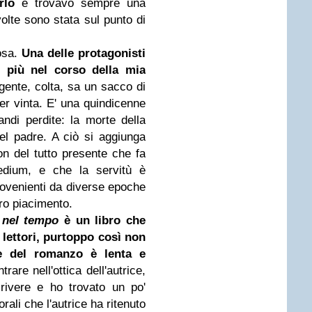
rlo
e trovavo sempre una
olte sono stata sul punto di
osa.
Una delle protagonisti
i più nel corso della mia
igente, colta, sa un sacco di
er vinta. E' una quindicenne
ndi perdite: la morte della
l padre. A ciò si aggiunga
n del tutto presente che fa
edium, e che la servitù è
rovenienti da diverse epoche
ro piacimento.
i nel tempo
è un libro che
 lettori, purtoppo così non
te del romanzo è lenta e
trare nell'ottica dell'autrice,
rivere e ho trovato un po'
rali che l'autrice ha ritenuto