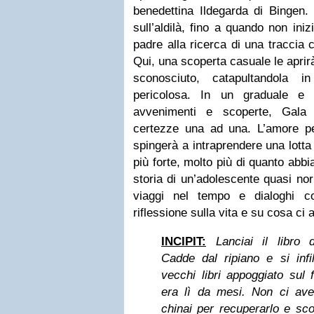
benedettina Ildegarda di Bingen.
sull’aldilà, fino a quando non iniz
padre alla ricerca di una traccia c
Qui, una scoperta casuale le aprir
sconosciuto, catapultandola i
pericolosa. In un graduale e i
avvenimenti e scoperte, Gala 
certezze una ad una. L’amore pe
spingerà a intraprendere una lott
più forte, molto più di quanto abb
storia di un’adolescente quasi no
viaggi nel tempo e dialoghi co
riflessione sulla vita e su cosa ci 
INCIPIT:
Lanciai il libro d
Cadde dal ripiano e si infi
vecchi libri appoggiato sul
era lì da mesi. Non ci av
chinai per recuperarlo e scor