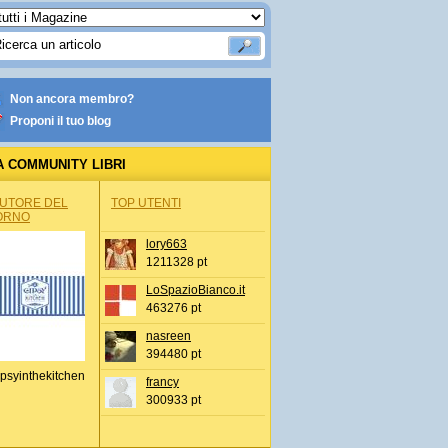
Non ancora membro?
Proponi il tuo blog
A COMMUNITY LIBRI
AUTORE DEL
TOP UTENTI
ORNO
lory663
1211328 pt
LoSpazioBianco.it
463276 pt
nasreen
394480 pt
psyinthekitchen
francy
300933 pt