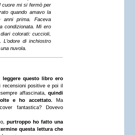
Il cuore mi si fermò per
rato quando amavo la
ue anni prima. Faceva
ria condizionata. Mi ero
iari colorati: cuccioli,
..
L'odore di inchiostro
 una nuvola.
 leggere questo libro ero
 recensioni positive e poi il
 sempre affascinata,
quindi
lte e ho accettato.
Ma
 cover fantastica? Dovevo
ro,
purtroppo ho fatto una
termine questa lettura che