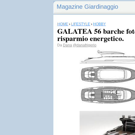
Magazine Giardinaggio
HOME
›
LIFESTYLE
›
HOBBY
GALATEA 56 barche foto
risparmio energetico.
Da
Dana
@danafrigerio