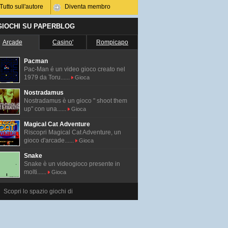
Tutto sull'autore
Diventa membro
 GIOCHI SU PAPERBLOG
Arcade
Casino'
Rompicapo
Pacman
Pac-Man é un video gioco creato nel
1979 da Toru......
Gioca
Nostradamus
Nostradamus è un gioco " shoot them
up" con una......
Gioca
Magical Cat Adventure
Riscopri Magical Cat Adventure, un
gioco d'arcade......
Gioca
Snake
Snake è un videogioco presente in
molti......
Gioca
Scopri lo spazio giochi di