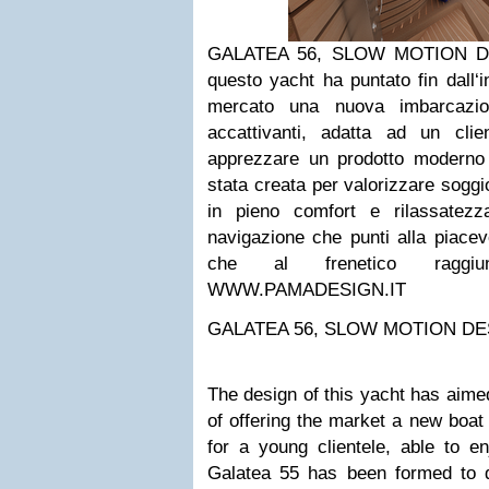
GALATEA 56,
SLOW MOTION D
questo yacht ha puntato fin dall‘in
mercato una nuova imbarcazio
accattivanti, adatta ad un clie
apprezzare un prodotto moderno
stata creata per valorizzare soggi
in pieno comfort e rilassatezz
navigazione che punti alla piacev
che al frenetico raggiu
WWW.PAMADESIGN.IT
GALATEA 56,
SLOW MOTION DE
The design of this yacht has aimed
of offering the market a new boat 
for a young clientele, able to e
Galatea 55 has been formed to 