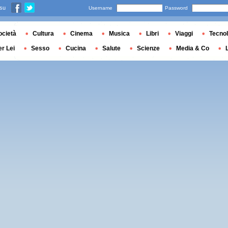
 su
Username
Password
ocietà
Cultura
Cinema
Musica
Libri
Viaggi
Tecnol
er Lei
Sesso
Cucina
Salute
Scienze
Media & Co