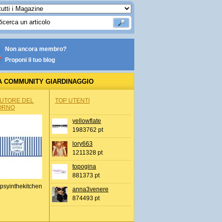
Non ancora membro?
Proponi il tuo blog
A COMMUNITY GIARDINAGGIO
AUTORE DEL
TOP UTENTI
ORNO
yellowflate
1983762 pt
lory663
1211328 pt
topogina
881373 pt
psyinthekitchen
anna3venere
874493 pt