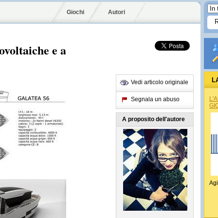
Giochi
Autori
voltaiche e a
L
Vedi articolo originale
L'
Segnala un abuso
GI
A proposito dell'autore
Agi