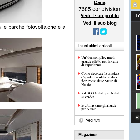
Dana
7685
condivisioni
Vedi il suo profilo
I
Vedi il suo blog
 le barche fotovoltaiche e a
I suoi ultimi articoli
Un'idea semplice ma di
grande effetto per la cena
di capodanno
Come decorare la tavola a
Capodanno utilizzando i
fiori recisi delle Stelle di
Natale.
Kit SOS Natale per Natale
al verde!
le ultimissime ghirlande
per Natale
Vedi tutti
Magazines