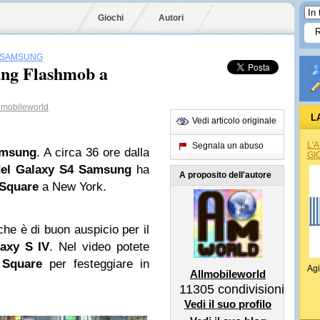
Giochi
Autori
SAMSUNG
ung Flashmob a
lmobileworld
L
Vedi articolo originale
L'
Segnala un abuso
amsung
. A circa 36 ore dalla
GI
 del Galaxy S4 Samsung
ha
A proposito dell'autore
 Square
a New York.
che è di buon auspicio per il
axy S IV
. Nel video potete
 Square
per festeggiare in
Agi
Allmobileworld
11305
condivisioni
Vedi il suo profilo