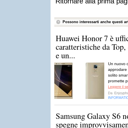
Ritornare alla prima pag
Possono interessarti anche questi art
Huawei Honor 7 è uffic
caratteristiche da Top,
e un...
Un nuovo d
approdare 
solito sma
promette pr
Leggere il s
Da
Enjoyph
INFORMATI
Samsung Galaxy S6 non
spegne improvvisamen