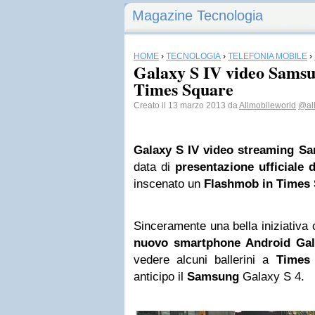
Magazine Tecnologia
HOME
›
TECNOLOGIA
›
TELEFONIA MOBILE
›
Galaxy S IV video Sams
Times Square
Creato il 13 marzo 2013 da
Allmobileworld
@al
Galaxy S IV video streaming S
data di
presentazione ufficiale
inscenato un
Flashmob in Times
Sinceramente una bella iniziativa 
nuovo smartphone Android Gal
vedere alcuni ballerini a
Times
anticipo il
Samsung
Galaxy S 4.