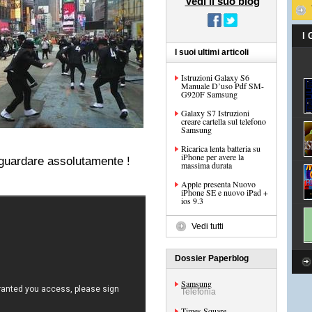
Vedi il suo blog
I
I suoi ultimi articoli
Istruzioni Galaxy S6
Manuale D’uso Pdf SM-
G920F Samsung
Galaxy S7 Istruzioni
creare cartella sul telefono
Samsung
Ricarica lenta batteria su
iPhone per avere la
 guardare assolutamente !
massima durata
Apple presenta Nuovo
iPhone SE e nuovo iPad +
ios 9.3
Vedi tutti
Dossier Paperblog
Samsung
Telefonia
Times Square