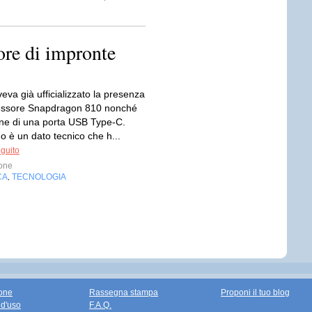
ore di impronte
va già ufficializzato la presenza
cessore Snapdragon 810 nonché
ione di una porta USB Type-C.
o è un dato tecnico che h...
eguito
one
CA
TECNOLOGIA
,
one
Rassegna stampa
Proponi il tuo blog
 d'uso
F.A.Q.