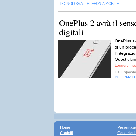
TECNOLOGIA
TELEFONIA MOBILE
,
OnePlus 2 avrà il sens
digitali
OnePlus ave
di un pro
l’integraz
Quest’ultim
Leggere il s
Da
Enjoyph
INFORMATI
Home
Presentazi
Contatti
Condizioni