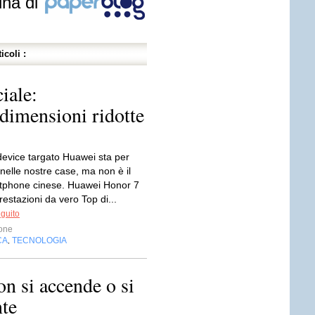
ina di
icoli :
iale:
 dimensioni ridotte
evice targato Huawei sta per
nelle nostre case, ma non è il
rtphone cinese. Huawei Honor 7
estazioni da vero Top di...
eguito
one
CA
TECNOLOGIA
,
 si accende o si
te