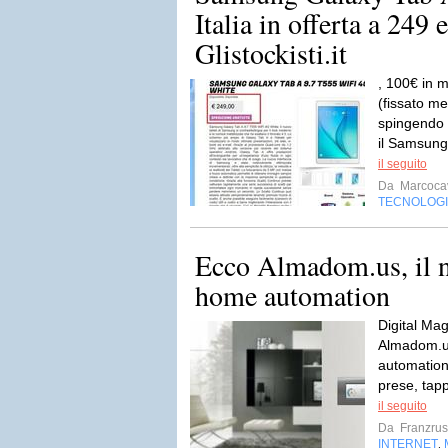
Italia in offerta a 249 
Glistockisti.it
, 100€ in m
(fissato m
spingendo m
il Samsung
il seguito
Da
Marcocav
TECNOLOG
Ecco Almadom.us, il n
home automation
Digital Mag
Almadom.us
automation 
prese, tapp
il seguito
Da
Franzru
INTERNET
,