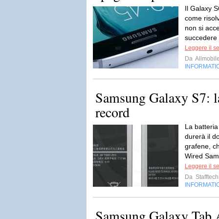
Il Galaxy 
come risol
non si acc
succedere 
Leggere il s
Da
Allmobil
INFORMATI
Samsung Galaxy S7: la
record
La batteri
durerà il d
grafene, ch
Wired Sams
Leggere il s
Da
Stafftec
INFORMATI
Samsung Galaxy Tab 