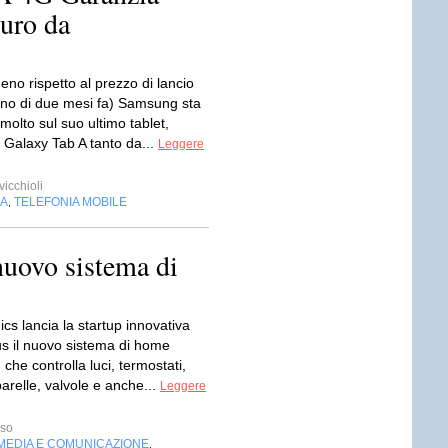
euro da
eno rispetto al prezzo di lancio
eno di due mesi fa) Samsung sta
olto sul suo ultimo tablet,
 Galaxy Tab A tanto da...
Leggere
icchioli
IA
TELEFONIA MOBILE
,
uovo sistema di
ics lancia la startup innovativa
 il nuovo sistema di home
che controlla luci, termostati,
arelle, valvole e anche...
Leggere
sso
MEDIA E COMUNICAZIONE
,