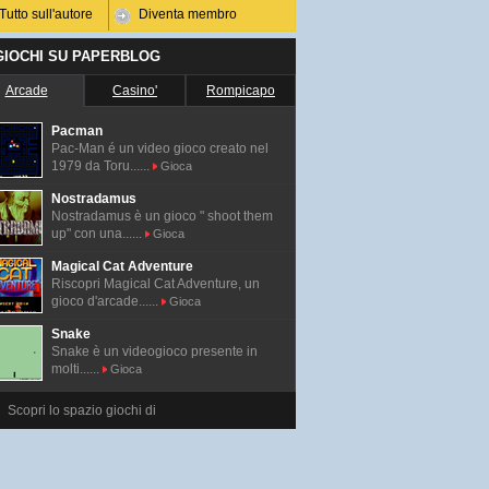
Tutto sull'autore
Diventa membro
 GIOCHI SU PAPERBLOG
Arcade
Casino'
Rompicapo
Pacman
Pac-Man é un video gioco creato nel
1979 da Toru......
Gioca
Nostradamus
Nostradamus è un gioco " shoot them
up" con una......
Gioca
Magical Cat Adventure
Riscopri Magical Cat Adventure, un
gioco d'arcade......
Gioca
Snake
Snake è un videogioco presente in
molti......
Gioca
Scopri lo spazio giochi di