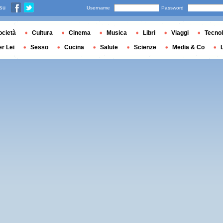
 su
Username
Password
ocietà
Cultura
Cinema
Musica
Libri
Viaggi
Tecnol
er Lei
Sesso
Cucina
Salute
Scienze
Media & Co