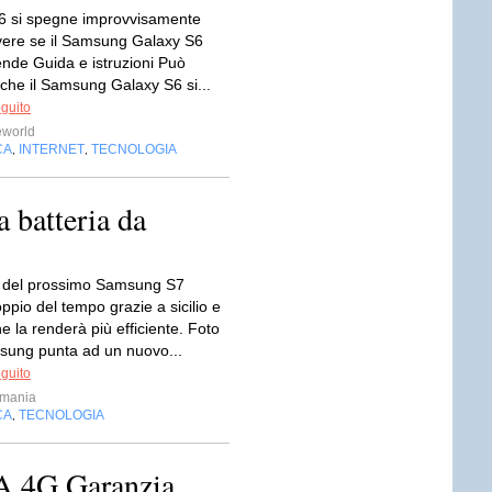
S6 si spegne improvvisamente
vere se il Samsung Galaxy S6
ende Guida e istruzioni Può
che il Samsung Galaxy S6 si...
eguito
eworld
CA
INTERNET
TECNOLOGIA
,
,
 batteria da
a del prossimo Samsung S7
oppio del tempo grazie a sicilio e
e la renderà più efficiente. Foto
ung punta ad un nuovo...
eguito
hmania
CA
TECNOLOGIA
,
A 4G Garanzia