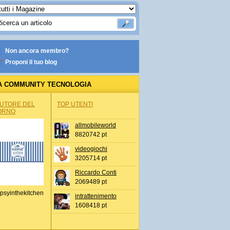
Non ancora membro?
Proponi il tuo blog
A COMMUNITY TECNOLOGIA
AUTORE DEL
TOP UTENTI
ORNO
allmobileworld
8820742 pt
videogiochi
3205714 pt
Riccardo Conti
2069489 pt
psyinthekitchen
intrattenimento
1608418 pt