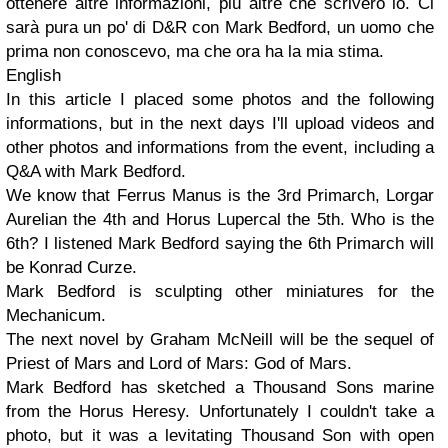
ottenere altre informazioni, più altre che scriverò io. Ci
sarà pura un po' di D&R con Mark Bedford, un uomo che
prima non conoscevo, ma che ora ha la mia stima.
English
In this article I placed some photos and the following
informations, but in the next days I'll upload videos and
other photos and informations from the event, including a
Q&A with Mark Bedford.
We know that Ferrus Manus is the 3rd Primarch, Lorgar
Aurelian the 4th and Horus Lupercal the 5th. Who is the
6th? I listened Mark Bedford saying the 6th Primarch will
be Konrad Curze.
Mark Bedford is sculpting other miniatures for the
Mechanicum.
The next novel by Graham McNeill will be the sequel of
Priest of Mars and Lord of Mars: God of Mars.
Mark Bedford has sketched a Thousand Sons marine
from the Horus Heresy. Unfortunately I couldn't take a
photo, but it was a levitating Thousand Son with open