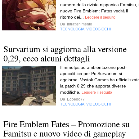
numero della rivista nipponica Famitsu, i
nuovo Fire Emblem: Fates vedrà il
ritorno dei...
Leggere il seguito
Da
Intrattenimento
TECNOLOGIA
VIDEOGIOCHI
,
Survarium si aggiorna alla versione
0,29, ecco alcuni dettagli
Il mmofps ad ambientazione post-
apocalittica per Pc Survarium si
aggiorna. Vostok Games ha ufficializzat
la patch 0,29 che apporta diverse
modifiche.
Leggere il seguito
Da
Edoedo77
TECNOLOGIA
VIDEOGIOCHI
,
Fire Emblem Fates – Promozione su
Famitsu e nuovo video di gameplay