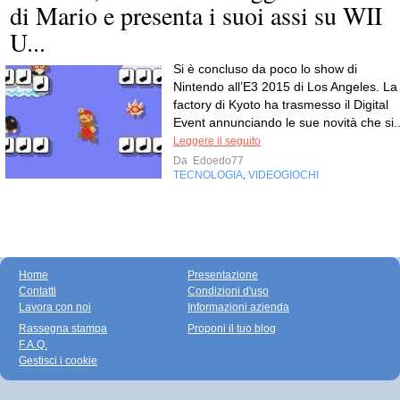
di Mario e presenta i suoi assi su WII
U...
Si è concluso da poco lo show di
Nintendo all’E3 2015 di Los Angeles. La
factory di Kyoto ha trasmesso il Digital
Event annunciando le sue novità che si..
Leggere il seguito
Da
Edoedo77
TECNOLOGIA
VIDEOGIOCHI
,
Home
Presentazione
Contatti
Condizioni d'uso
Lavora con noi
Informazioni azienda
Rassegna stampa
Proponi il tuo blog
F.A.Q.
Gestisci i cookie