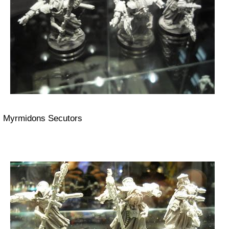
Myrmidons Secutors