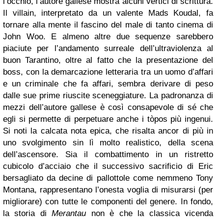
l’occhio, l’autore gallese mostra alcuni vertici di scrittura.
Il villain, interpretato da un valente Mads Koudal, fa
tornare alla mente il fascino del male di tanto cinema di
John Woo. E almeno altre due sequenze sarebbero
piaciute per l’andamento surreale dell’ultraviolenza al
buon Tarantino, oltre al fatto che la presentazione del
boss, con la demarcazione letteraria tra un uomo d’affari
e un criminale che fa affari, sembra derivare di peso
dalle sue prime riuscite sceneggiature. La padronanza di
mezzi dell’autore gallese è così consapevole di sé che
egli si permette di perpetuare anche i tòpos più ingenui.
Si noti la calcata nota epica, che risalta ancor di più in
uno svolgimento sin lì molto realistico, della scena
dell’ascensore. Sia il combattimento in un ristretto
cubicolo d’acciaio che il successivo sacrificio di Eric
bersagliato da decine di pallottole come nemmeno Tony
Montana, rappresentano l’onesta voglia di misurarsi (per
migliorare) con tutte le componenti del genere. In fondo,
la storia di
Merantau
non è che la classica vicenda