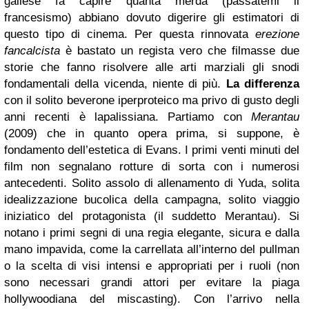
gallese fa capire quanta merda (passatemi il
francesismo) abbiano dovuto digerire gli estimatori di
questo tipo di cinema. Per questa rinnovata
erezione
fancalcista
è bastato un regista vero che filmasse due
storie che fanno risolvere alle arti marziali gli snodi
fondamentali della vicenda, niente di più.
La differenza
con il solito beverone iperproteico ma privo di gusto degli
anni recenti è lapalissiana. Partiamo con
Merantau
(2009) che in quanto opera prima, si suppone, è
fondamento dell’estetica di Evans. I primi venti minuti del
film non segnalano rotture di sorta con i numerosi
antecedenti. Solito assolo di allenamento di Yuda, solita
idealizzazione bucolica della campagna, solito viaggio
iniziatico del protagonista (il suddetto Merantau). Si
notano i primi segni di una regia elegante, sicura e dalla
mano impavida, come la carrellata all’interno del pullman
o la scelta di visi intensi e appropriati per i ruoli (non
sono necessari grandi attori per evitare la piaga
hollywoodiana del miscasting). Con l’arrivo nella