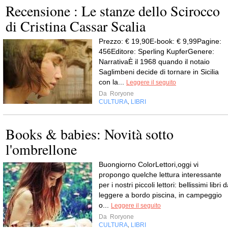
Recensione : Le stanze dello Scirocco
di Cristina Cassar Scalia
Prezzo: € 19,90E-book: € 9,99Pagine:
456Editore: Sperling KupferGenere:
NarrativaÈ il 1968 quando il notaio
Saglimbeni decide di tornare in Sicilia
con la...
Leggere il seguito
Da
Roryone
CULTURA
LIBRI
,
Books & babies: Novità sotto
l'ombrellone
Buongiorno ColorLettori,oggi vi
propongo quelche lettura interessante
per i nostri piccoli lettori: bellissimi libri 
leggere a bordo piscina, in campeggio
o...
Leggere il seguito
Da
Roryone
CULTURA
LIBRI
,