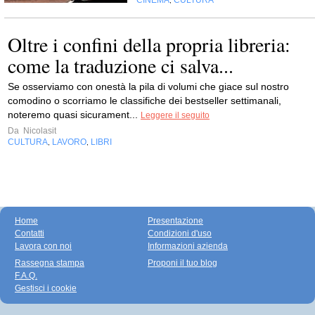
,
Oltre i confini della propria libreria:
come la traduzione ci salva...
Se osserviamo con onestà la pila di volumi che giace sul nostro
comodino o scorriamo le classifiche dei bestseller settimanali,
noteremo quasi sicurament...
Leggere il seguito
Da
Nicolasit
CULTURA
LAVORO
LIBRI
,
,
Home
Presentazione
Contatti
Condizioni d'uso
Lavora con noi
Informazioni azienda
Rassegna stampa
Proponi il tuo blog
F.A.Q.
Gestisci i cookie