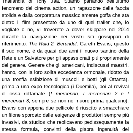
Thailandia di Tony Jaa. Stiamo parlando dell’ultimo
fenomeno del cinema action, un ragazzone dalla faccia
stolida e dalla corporatura massicciamente goffa che sta
dietro il film presentato da uno di quei trailer che, lo
vogliate o no, vi troverete a dover skippare nel 2014
durante la navigazione nei vostri siti gossippari di
riferimento:
The Raid 2: Berandal
. Gareth Evans, questo
il suo nome, è da quasi due anni il nuovo santino della
Rete e un Salvatore per gli appassionati più propriamente
del genere. Genere che gli americani, indiscussi maestri,
hanno, con la loro solita eccedenza ormonale, ridotto da
una tronfia esibizione di muscoli e botti (gli Ottanta),
prima a una expo tecnologica (i Duemila), poi al revival
di ossa rottamate (
I mercenari
,
I mercenari 2
e
I
mercenari 3
, sempre se non ne muore prima qualcuno).
Evans con appena due pellicole è riuscito a smacchiare
un filone sporcato dalle esigenze di produttori sempre più
invasivi, da studios che replicavano pedissequamente la
stessa formula, convinti della glabra ingenuità del