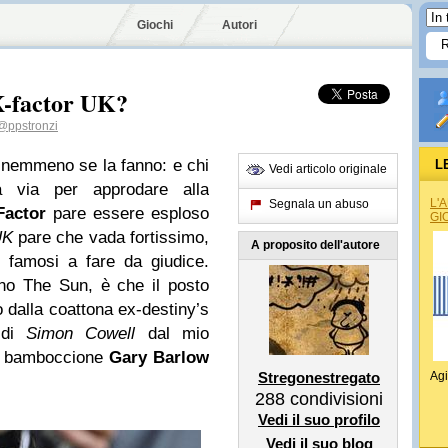
Giochi
Autori
X-factor UK?
@ppstronzi
sa nemmeno se la fanno: e chi
L
Vedi articolo originale
 via per approdare alla
L'
Segnala un abuso
Factor
pare essere esploso
GI
UK
pare che vada fortissimo,
A proposito dell'autore
 famosi a fare da giudice.
iano The Sun, è che il posto
 dalla coattona ex-destiny’s
 di
Simon Cowell
dal mio
re bamboccione
Gary Barlow
Stregonestregato
Agi
288
condivisioni
Vedi il suo profilo
Vedi il suo blog