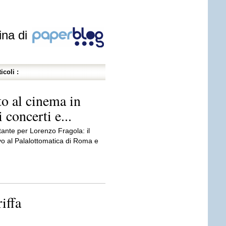
ina di
icoli :
o al cinema in
i concerti e...
nte per Lorenzo Fragola: il
ivo al Palalottomatica di Roma e
iffa