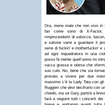
Ora, meno male che non vivo in In
fan come sono di X-Factor, 
rimpinzandomi di salsicce, bacon
e salsine varie a guardare il 
serie di fuckin’ e motherfuckin’ e
ad ogni inquadratura in una cio
posso fà niente quell’uomo mi intri
vacca grassa e
obesa
che sforma
suo culo. No, bene che sia torna
provato a vivere per due mesi
massimo c’è la Lady Tata con gli 
Ruggieri che devi decifrarlo con u
chiedo, ma se Gary partirà a bre
farà a seguire tutti i concerti dei
breve e andranno avanti tutta