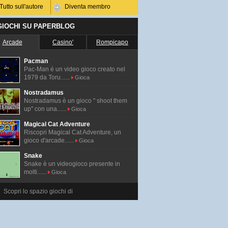
Tutto sull'autore
Diventa membro
 GIOCHI SU PAPERBLOG
Arcade
Casino'
Rompicapo
Pacman
Pac-Man é un video gioco creato nel
1979 da Toru......
Gioca
Nostradamus
Nostradamus è un gioco " shoot them
up" con una......
Gioca
Magical Cat Adventure
Riscopri Magical Cat Adventure, un
gioco d'arcade......
Gioca
Snake
Snake è un videogioco presente in
molti......
Gioca
Scopri lo spazio giochi di