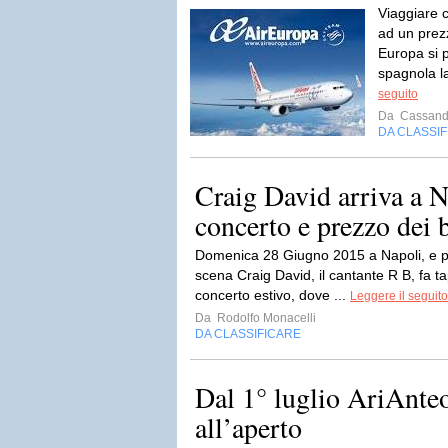
Viaggiare c
ad un prez
Europa si 
spagnola la
seguito
Da
Cassand
DA CLASSI
Craig David arriva a N
concerto e prezzo dei b
Domenica 28 Giugno 2015 a Napoli, e pr
scena Craig David, il cantante R B, fa ta
concerto estivo, dove ...
Leggere il seguito
Da
Rodolfo Monacelli
DA CLASSIFICARE
Dal 1° luglio AriAnte
all’aperto