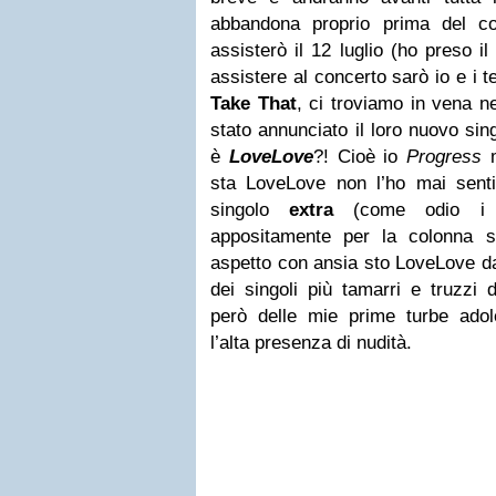
abbandona proprio prima del c
assisterò il 12 luglio (ho preso il
assistere al concerto sarò io e i te
Take That
, ci troviamo in vena ne
stato annunciato il loro nuovo si
è
LoveLove
?! Cioè io
Progress
m
sta LoveLove non l’ho mai sent
singolo
extra
(come odio i s
appositamente per la colonna 
aspetto con ansia sto LoveLove da
dei singoli più tamarri e truzzi 
però delle mie prime turbe adol
l’alta presenza di nudità.