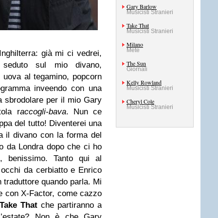
Gary Barlow
Musicisti Stranieri
Take That
Musicisti Stranieri
Milano
Mete
ghilterra: già mi ci vedrei,
The Sun
seduto sul mio divano,
Giornali
, uova al tegamino, popcorn
Kelly Rowland
programma inveendo con una
Musicisti Stranieri
 a sbrodolare per il mio Gary
Cheryl Cole
Musicisti Stranieri
tola r
accogli-bava
. Nun ce
ppa del tutto! Diventerei una
 il divano con la forma del
to da Londra dopo che ci ho
, benissimo. Tanto qui al
occhi da cerbiatto e Enrico
n traduttore quando parla. Mi
ve con X-Factor, come cazzo
Take That
che partiranno a
 l’estate? Non è che Gary