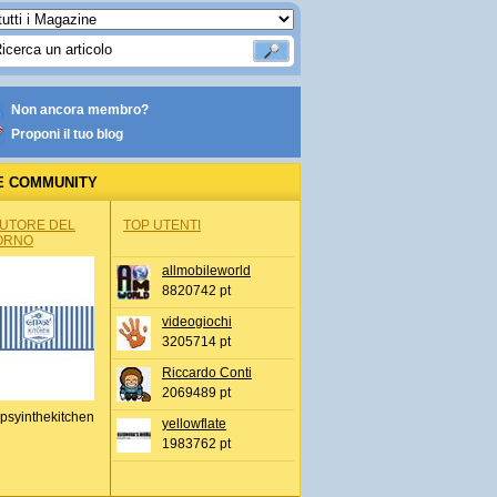
Non ancora membro?
Proponi il tuo blog
E COMMUNITY
AUTORE DEL
TOP UTENTI
ORNO
allmobileworld
8820742 pt
videogiochi
3205714 pt
Riccardo Conti
2069489 pt
psyinthekitchen
yellowflate
1983762 pt