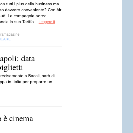
on tutti i plus della business ma
zo davvero conveniente? Con Air
può! La compagnia aerea
ncia la sua Tariffa...
Leggere il
ramagazine
FICARE
apoli: data
iglietti
ecisamente a Bacoli, sarà di
ppa in Italia per proporre un
o è cinema