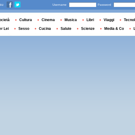
 su
Username
Password
ocietà
Cultura
Cinema
Musica
Libri
Viaggi
Tecnol
er Lei
Sesso
Cucina
Salute
Scienze
Media & Co