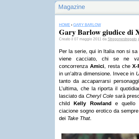
Magazine
HOME
›
GARY BARLOW
Gary Barlow giudice di 
Creato il 07 maggio 2011 da
Stregonestregato
Per la serie, qui in Italia non si 
viene cacciato, chi se ne va
concorrenza
Amici
, resta che
X-
in un’altra dimensione. Invece in
tanto da accaparrarsi personaggi
L’ultima, che la riporta il quotid
lasciato da
Cheryl Cole
sarà preso
child
Kelly Rowland
e quello
ciacione sogno erotico da semp
dei
Take That
.