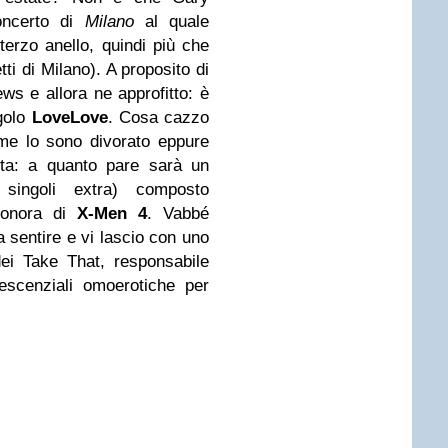
oncerto di
Milano
al quale
 terzo anello, quindi più che
tti di Milano). A proposito di
ws e allora ne approfitto: è
ngolo
LoveLove
. Cosa cazzo
e lo sono divorato eppure
ita: a quanto pare sarà un
ingoli extra) composto
sonora di
X-Men 4
. Vabbé
 sentire e vi lascio con uno
dei Take That, responsabile
escenziali omoerotiche per