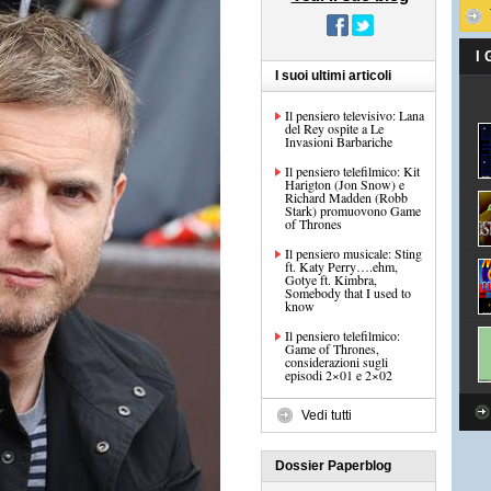
I
I suoi ultimi articoli
Il pensiero televisivo: Lana
del Rey ospite a Le
Invasioni Barbariche
Il pensiero telefilmico: Kit
Harigton (Jon Snow) e
Richard Madden (Robb
Stark) promuovono Game
of Thrones
Il pensiero musicale: Sting
ft. Katy Perry….ehm,
Gotye ft. Kimbra,
Somebody that I used to
know
Il pensiero telefilmico:
Game of Thrones,
considerazioni sugli
episodi 2×01 e 2×02
Vedi tutti
Dossier Paperblog