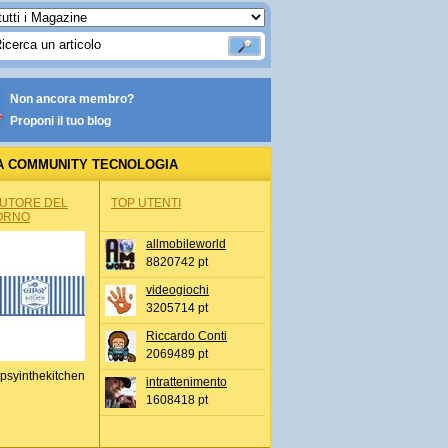
Non ancora membro?
Proponi il tuo blog
A COMMUNITY TECNOLOGIA
AUTORE DEL
TOP UTENTI
ORNO
allmobileworld
8820742 pt
videogiochi
3205714 pt
Riccardo Conti
2069489 pt
psyinthekitchen
intrattenimento
1608418 pt