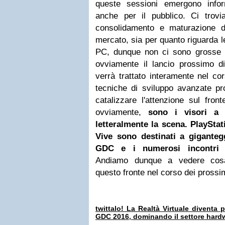
queste sessioni emergono infor
anche per il pubblico. Ci trov
consolidamento e maturazione d
mercato, sia per quanto riguarda l
PC, dunque non ci sono grosse ri
ovviamente il lancio prossimo d
verrà trattato interamente nel cor
tecniche di sviluppo avanzate pro
catalizzare l'attenzione sul fron
ovviamente,
sono i visori a 
letteralmente la scena. PlaySta
Vive sono destinati a giganteg
GDC e i numerosi incontri d
Andiamo dunque a vedere cosa
questo fronte nel corso dei prossim
twittalo!
La Realtà Virtuale diventa p
GDC 2016, dominando il settore hard