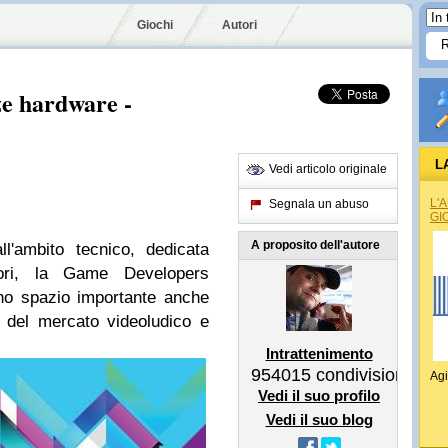
Giochi
Autori
e hardware -
L
Vedi articolo originale
L'
Segnala un abuso
GI
A proposito dell'autore
l'ambito tecnico, dedicata
avori, la Game Developers
no spazio importante anche
 del mercato videoludico e
Intrattenimento
954015
condivisioni
Agi
Vedi il suo profilo
Vedi il suo blog