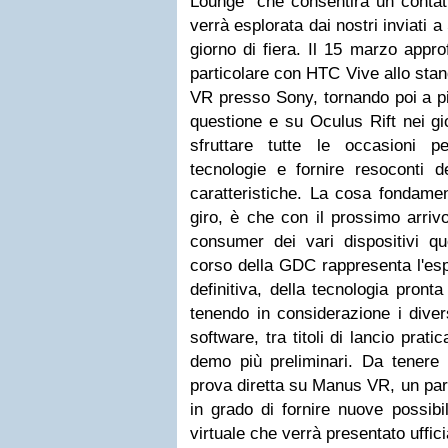
Lounge" che consentirà un contatt
verrà esplorata dai nostri inviati 
giorno di fiera. Il 15 marzo appr
particolare con HTC Vive allo stan
VR presso Sony, tornando poi a pi
questione e su Oculus Rift nei gi
sfruttare tutte le occasioni 
tecnologie e fornire resoconti de
caratteristiche. La cosa fondame
giro, è che con il prossimo arriv
consumer dei vari dispositivi qu
corso della GDC rappresenta l'esp
definitiva, della tecnologia pront
tenendo in considerazione i divers
software, tra titoli di lancio prat
demo più preliminari. Da tenere 
prova diretta su Manus VR, un part
in grado di fornire nuove possibil
virtuale che verrà presentato uffic