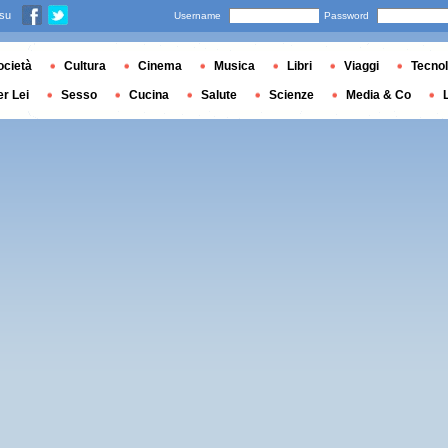
 su
Username
Password
ocietà
Cultura
Cinema
Musica
Libri
Viaggi
Tecnol
er Lei
Sesso
Cucina
Salute
Scienze
Media & Co