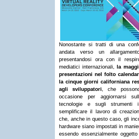
Nonostante si tratti di una con
andata verso un allargament
presentandosi ora con il respi
mediatici internazionali,
la maggi
presentazioni nel folto calenda
la cinque giorni californiana re
agli sviluppatori
, che possono
occasione per aggiornarsi sul
tecnologie e sugli strumenti 
semplificare il lavoro di creazio
che, anche in questo caso, gli inco
hardware siano impostati in manier
essendo essenzialmente oggetto