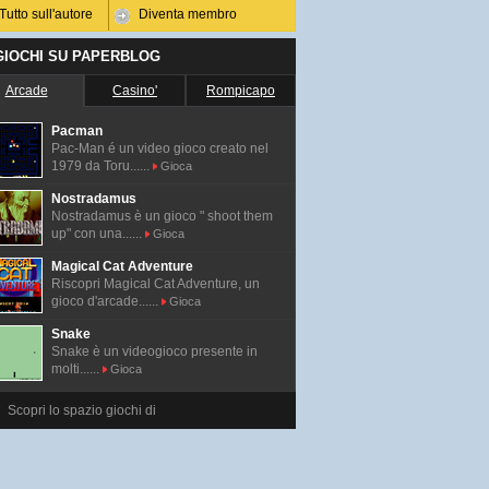
Tutto sull'autore
Diventa membro
 GIOCHI SU PAPERBLOG
Arcade
Casino'
Rompicapo
Pacman
Pac-Man é un video gioco creato nel
1979 da Toru......
Gioca
Nostradamus
Nostradamus è un gioco " shoot them
up" con una......
Gioca
Magical Cat Adventure
Riscopri Magical Cat Adventure, un
gioco d'arcade......
Gioca
Snake
Snake è un videogioco presente in
molti......
Gioca
Scopri lo spazio giochi di