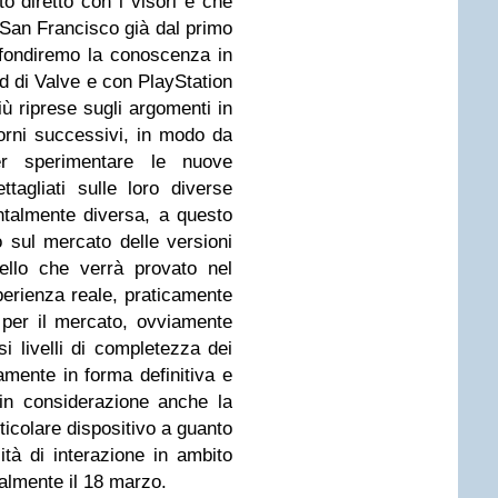
o diretto con i visori e che
a San Francisco già dal primo
ofondiremo la conoscenza in
d di Valve e con PlayStation
ù riprese sugli argomenti in
orni successivi, in modo da
per sperimentare le nuove
ttagliati sulle loro diverse
ntalmente diversa, a questo
o sul mercato delle versioni
ello che verrà provato nel
erienza reale, praticamente
a per il mercato, ovviamente
i livelli di completezza dei
icamente in forma definitiva e
in considerazione anche la
icolare dispositivo a guanto
ità di interazione in ambito
ialmente il 18 marzo.