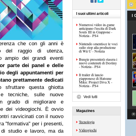
I suoi ultimi articoli
I
Numerosi video in-game
anticipano l'uscita di Dark
Souls III in Giappone -
Notizia - PS4
ferenza che con gli anni è
Nintendo smentisce le voci
sullo stop alla produzione
o del raggio di utenza,
di Wii U - Notizia
ro ampio dei grandi eventi
Bungie presenterà stasera i
nuovi contenuti di Destiny
or parte dei panel e delle
- Notizia - PS4
rio degli appuntamenti per
Il trailer di lancio
giapponese di Hatsune
stano prettamente dedicati
Miku: Project Diva X -
Notizia - PS4
 sfruttare questa ghiotta
le tecniche, sulle nuove
Vedi tutti
in grado di migliorare e
ne dei videogiochi. È ovvio
Magazines
ntri ravvicinati con il nuovo
Tecnologia
a "formativa" per i presenti,
Videogiochi
 di studio e lavoro, ma da