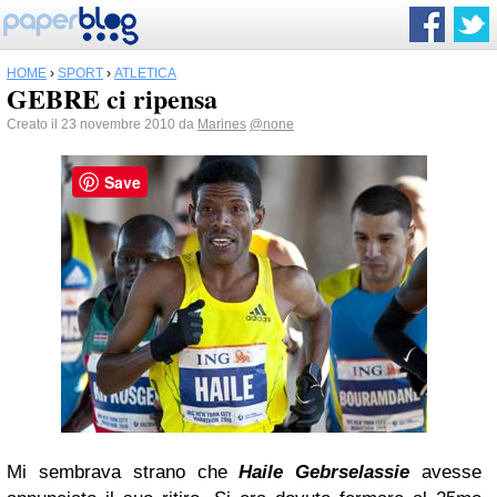
HOME
›
SPORT
›
ATLETICA
GEBRE ci ripensa
Creato il 23 novembre 2010 da
Marines
@none
Save
Mi sembrava strano che
Haile Gebrselassie
avesse