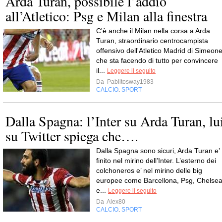
Arda Turan, possibile l’addio
all’Atletico: Psg e Milan alla finestra
C'è anche il Milan nella corsa a Arda
Turan, straordinario centrocampista
offensivo dell'Atletico Madrid di Simeone
che sta facendo di tutto per convincere
il...
Leggere il seguito
Da
Pablitosway1983
CALCIO
SPORT
,
Dalla Spagna: l’Inter su Arda Turan, lu
su Twitter spiega che….
Dalla Spagna sono sicuri, Arda Turan e’
finito nel mirino dell’Inter. L’esterno dei
colchoneros e’ nel mirino delle big
europee come Barcellona, Psg, Chelse
e...
Leggere il seguito
Da
Alex80
CALCIO
SPORT
,