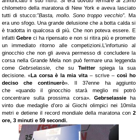
annunciato il suo ritiro.
Si era dovuto fermare al 25mo
chilometro della maratona di New York
e aveva lasciato
tutti di stucco:
”Basta, mollo. Sono troppo vecchio”.
Ma
era uno sfogo.
Una grande delusione che a botta calda si
è tradotta in qualcosa di più.
Che non poteva essere.
E
infatti
Gebre
ci ha ripensato e non si ritira più
e promette
un immediato ritorno alle competizioni.
L’infortunio al
ginocchio che non gli aveva permesso di concludere la
corsa nella Grande Mela
non può fermare una leggenda
come
Gebrselassie
,
che su
Twitter
spiega la sua
decisione.
«
La corsa è la mia vita
– scrive –
così ho
deciso che continuerò
».
Il 37enne ha aggiunto
che
«quando il ginocchio starà meglio mi potrò
concentrare sulla prossima corsa».
Gebrselassie
ha
vinto due medaglie d’oro ai Giochi olimpici nei 10mila
metri e detiene il record mondiale della maratona con
2
ore, 3 minuti e 59 secondi.