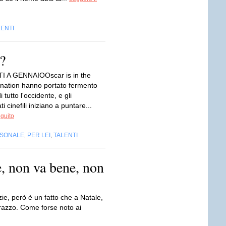
LENTI
?
TI A GENNAIOOscar is in the
ination hanno portato fermento
i tutto l'occidente, e gli
i cinefili iniziano a puntare...
eguito
RSONALE
PER LEI
TALENTI
,
,
e, non va bene, non
ie, però è un fatto che a Natale,
razzo. Come forse noto ai