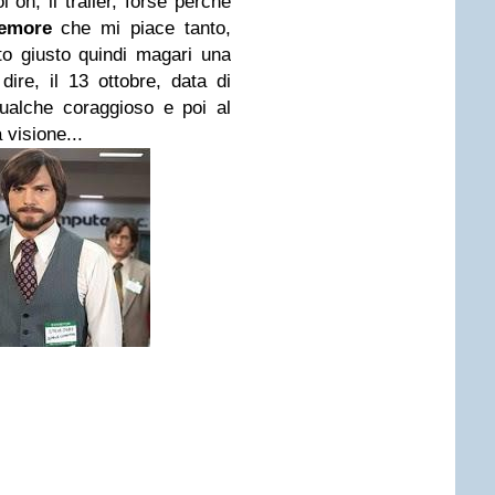
 oh, il trailer, forse perché
lemore
che mi piace tanto,
to giusto quindi magari una
ire, il 13 ottobre, data di
qualche coraggioso e poi al
 visione...