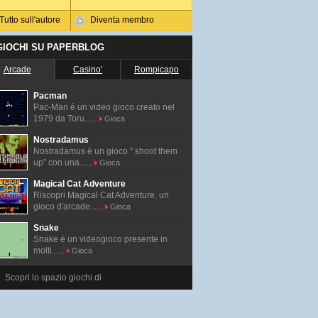
Tutto sull'autore
Diventa membro
 GIOCHI SU PAPERBLOG
Arcade
Casino'
Rompicapo
Pacman
Pac-Man é un video gioco creato nel
1979 da Toru......
Gioca
Nostradamus
Nostradamus è un gioco " shoot them
up" con una......
Gioca
Magical Cat Adventure
Riscopri Magical Cat Adventure, un
gioco d'arcade......
Gioca
Snake
Snake è un videogioco presente in
molti......
Gioca
Scopri lo spazio giochi di