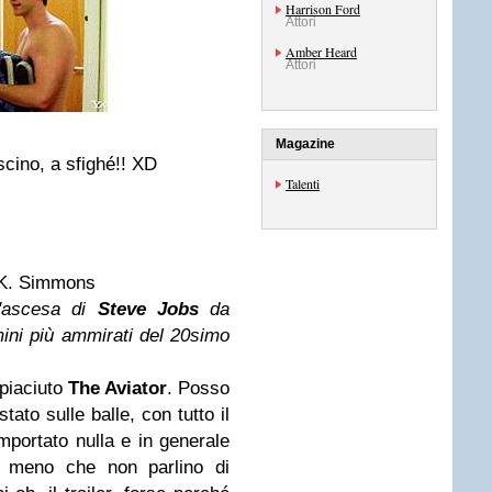
Harrison Ford
Attori
Amber Heard
Attori
Magazine
cino, a sfighé!! XD
Talenti
.K. Simmons
l'ascesa di
Steve Jobs
da
mini più ammirati del 20simo
 piaciuto
The Aviator
. Posso
ato sulle balle, con tutto il
mportato nulla e in generale
a meno che non parlino di