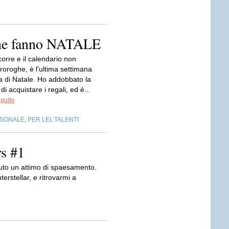
che fanno NATALE
corre e il calendario non
roroghe, è l'ultima settimana
a di Natale. Ho addobbato la
 di acquistare i regali, ed è...
eguito
RSONALE
PER LEI
TALENTI
,
,
rs #1
vuto un attimo di spaesamento.
terstellar, e ritrovarmi a