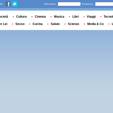
 su
Username
Password
ocietà
Cultura
Cinema
Musica
Libri
Viaggi
Tecnol
er Lei
Sesso
Cucina
Salute
Scienze
Media & Co