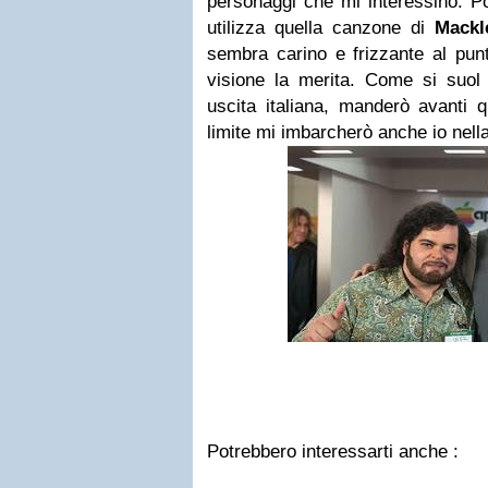
personaggi che mi interessino. Poi
utilizza quella canzone di
Mack
sembra carino e frizzante al pun
visione la merita. Come si suol d
uscita italiana, manderò avanti 
limite mi imbarcherò anche io nella
Potrebbero interessarti anche :