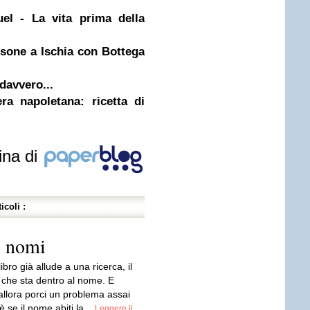
uel - La vita prima della
sone a Ischia con Bottega
davvero...
ra napoletana: ricetta di
ina di
icoli :
i nomi
l libro già allude a una ricerca, il
che sta dentro al nome. E
llora porci un problema assai
è se il nome abiti la...
Leggere il