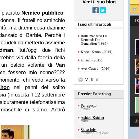
Vedi il suo blog
è piaciuto
Nemico pubblico
.
onna. Il fratellino sminchio
I
I suoi ultimi articoli
rità, ma ditemi cosa diamine
idanzato di Barbie. Perché i
Bollalmanacco On
Demand: Doom
 crudeli da metterlo assieme
Generation (1995)
ldman
, tutt'oggi due fichi
Knock Knock (2015)
erebbe via dalla faccia della
45 anni (2015)
n un calcio volante di
Van
Ave, Cesare! (2016)
ome fossero mio nonno????
 momento, chi vedo verso la
Vedi tutti
ahon
nei panni del solito
oia
(in uscita il 12 settembre
Dossier Paperblog
 sicuramente telefonatissima
Ferragosto
maschile ci siamo. Andrò
Festività
Ashton Kutcher
Attori
Steve Jobs
Imprenditori Web