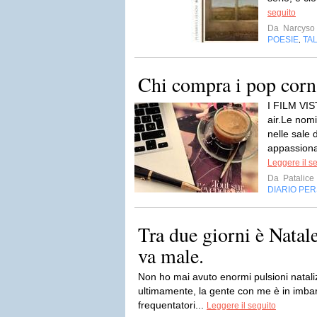
seguito
Da
Narcyso
POESIE
TA
,
Chi compra i pop corn
I FILM VIS
air.Le nom
nelle sale d
appassionat
Leggere il s
Da
Patalice
DIARIO PE
Tra due giorni è Natal
va male.
Non ho mai avuto enormi pulsioni nataliz
ultimamente, la gente con me è in imba
frequentatori...
Leggere il seguito