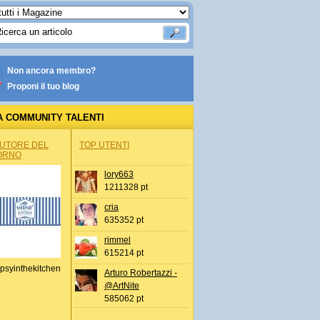
Non ancora membro?
Proponi il tuo blog
A COMMUNITY TALENTI
AUTORE DEL
TOP UTENTI
ORNO
lory663
1211328 pt
cria
635352 pt
rimmel
615214 pt
psyinthekitchen
Arturo Robertazzi -
@ArtNite
585062 pt