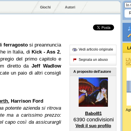
Giochi
Autori
di
ferragosto
si preannuncia
L
Vedi articolo originale
he in Italia, di
Kick - Ass 2
,
 pregio del primo capitolo e
L'
Segnala un abuso
GI
ilm diretto da
Jeff Wadlow
A proposito dell'autore
cate un paio di altri consigli
rth
, Harrison Ford
a potente azienda si ritrova
Agi
Babol81
nte ma a carissimo prezzo:
6390
condivisioni
el capo così da assicurargli
Vedi il suo profilo