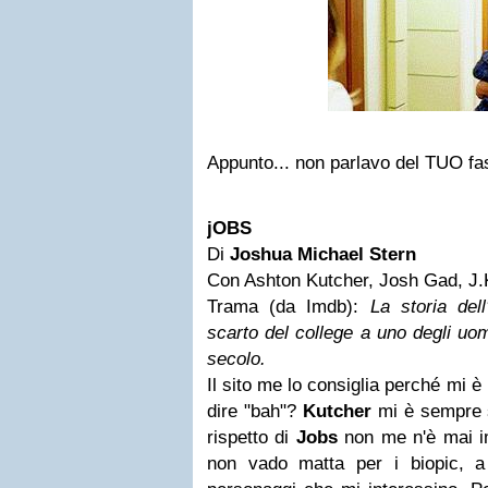
Appunto... non parlavo del TUO fas
jOBS
Di
Joshua Michael Stern
Con Ashton Kutcher, Josh Gad, J
Trama (da Imdb):
La storia del
scarto del college a uno degli uo
secolo.
Il sito me lo consiglia perché mi è
dire "bah"?
Kutcher
mi è sempre st
rispetto di
Jobs
non me n'è mai i
non vado matta per i biopic, 