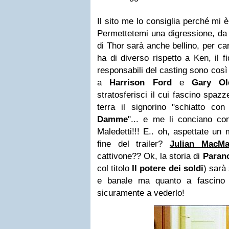
Il sito me lo consiglia perché mi 
Permettetemi una digressione, da d
di Thor sarà anche bellino, per ca
ha di diverso rispetto a Ken, il f
responsabili del casting sono così
a
Harrison Ford
e
Gary O
stratosferisci il cui fascino spazz
terra il signorino "schiatto co
Damme
"... e me li conciano c
Maledetti!!! E.. oh, aspettate un
fine del trailer?
Julian MacM
cattivone?? Ok, la storia di
Paran
col titolo
Il potere dei soldi
) sarà
e banale ma quanto a fascino 
sicuramente a vederlo!