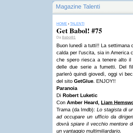
Magazine Talenti
HOME
›
TALENTI
Get Babol! #75
Da
Babol81
Buon lunedì a tutti!! La settimana 
calda per l'uscita, sia in America c
che spero riesca a tenere alto il
delle due serie a fumetti. Del f
parlerò quindi giovedì, oggi vi bec
del sito
GetGlue
. ENJOY!!
Paranoia
Di
Robert Luketic
Con
Amber Heard,
Liam Hemswo
Trama (da Imdb):
Lo stagista di un
ad occupare un ufficio da dirige
dovrà spiare il vecchio mentore d
un vantaggio multimiliardario.