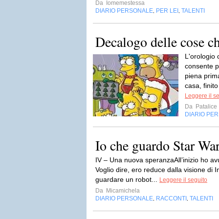
Da
Iomemestessa
DIARIO PERSONALE
PER LEI
TALENTI
,
,
Decalogo delle cose 
L'orologio 
consente p
piena prim
casa, finito
Leggere il s
Da
Patalice
DIARIO PE
Io che guardo Star Wa
IV – Una nuova speranzaAll’inizio ho a
Voglio dire, ero reduce dalla visione di In
guardare un robot...
Leggere il seguito
Da
Micamichela
DIARIO PERSONALE
RACCONTI
TALENTI
,
,