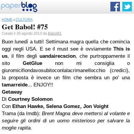
HOME
›
CULTURA
Get Babol! #75
Creato il 26 agosto 2013 da
Babol81
Buon lunedì a tutti! Settimana magra quella che comincia
oggi negli USA. E se il must see è ovviamente
This is
us
, il film degli
uandairecscion
, che purtroppamente il
sito
GetGlue
non mi consiglia o
giuromicifiondavosubitoconlalacrimanellocchio (credici),
la proposta è invece un film che sembra un po' una
tamarreide
... ENJOY!!
Getaway
Di
Courtney Solomon
Con
Ethan Hawke, Selena Gomez, Jon Voight
Trama (da Imdb):
Brent Magna deve mettersi al volante e
seguire gli ordini di un uomo misterioso per salvare la
moglie rapita.