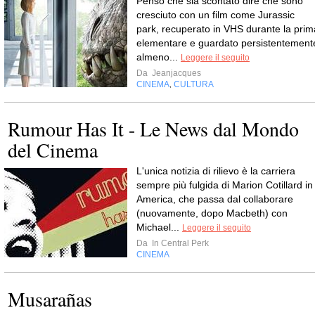
Penso che sia scontato dire che sono
cresciuto con un film come Jurassic
park, recuperato in VHS durante la prim
elementare e guardato persistentement
almeno...
Leggere il seguito
Da
Jeanjacques
CINEMA
CULTURA
,
Rumour Has It - Le News dal Mondo
del Cinema
L'unica notizia di rilievo è la carriera
sempre più fulgida di Marion Cotillard in
America, che passa dal collaborare
(nuovamente, dopo Macbeth) con
Michael...
Leggere il seguito
Da
In Central Perk
CINEMA
Musarañas