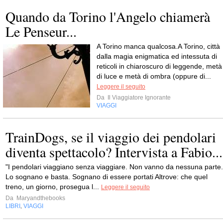
Quando da Torino l'Angelo chiamerà
Le Penseur...
A Torino manca qualcosa.A Torino, città
dalla magia enigmatica ed intessuta di
reticoli in chiaroscuro di leggende, metà
di luce e metà di ombra (oppure di...
Leggere il seguito
Da
Il Viaggiatore Ignorante
VIAGGI
TrainDogs, se il viaggio dei pendolari
diventa spettacolo? Intervista a Fabio...
"I pendolari viaggiano senza viaggiare. Non vanno da nessuna parte.
Lo sognano e basta. Sognano di essere portati Altrove: che quel
treno, un giorno, prosegua l...
Leggere il seguito
Da
Maryandthebooks
LIBRI
VIAGGI
,