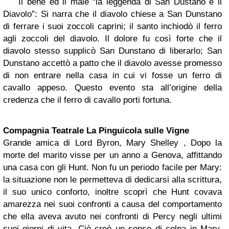
Il bene ed il male “la leggenda di San Dustano e il
Diavolo”: Si narra che il diavolo chiese a San Dunstano
di ferrare i suoi zoccoli caprini; il santo inchiodò il ferro
agli zoccoli del diavolo. Il dolore fu così forte che il
diavolo stesso supplicò San Dunstano di liberarlo; San
Dunstano accettò a patto che il diavolo avesse promesso
di non entrare nella casa in cui vi fosse un ferro di
cavallo appeso. Questo evento sta all’origine della
credenza che il ferro di cavallo porti fortuna.
Compagnia Teatrale La Pinguicola sulle Vigne
Grande amica di Lord Byron, Mary Shelley , Dopo la
morte del marito visse per un anno a Genova, affittando
una casa con gli Hunt. Non fu un periodo facile per Mary:
la situazione non le permetteva di dedicarsi alla scrittura,
il suo unico conforto, inoltre scoprì che Hunt covava
amarezza nei suoi confronti a causa del comportamento
che ella aveva avuto nei confronti di Percy negli ultimi
suoi giorni di vita. Ciò creò un senso di colpa in Mary,