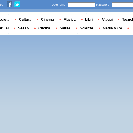
 su
Username
Password
ocietà
Cultura
Cinema
Musica
Libri
Viaggi
Tecnol
er Lei
Sesso
Cucina
Salute
Scienze
Media & Co