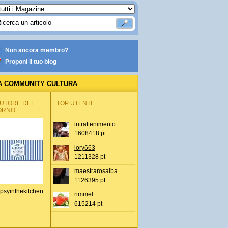
Non ancora membro?
Proponi il tuo blog
A COMMUNITY CULTURA
AUTORE DEL
TOP UTENTI
ORNO
intrattenimento
1608418 pt
lory663
1211328 pt
maestrarosalba
1126395 pt
psyinthekitchen
rimmel
615214 pt