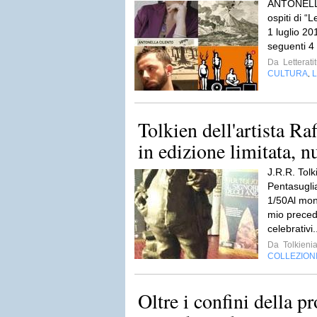
ANTONELL
ospiti di “
1 luglio 201
seguenti 4
Da
Letterati
CULTURA
L
,
Tolkien dell'artista Ra
in edizione limitata, n
J.R.R. Tolk
Pentasugli
1/50Al mon
mio precede
celebrativi.
Da
Tolkieni
COLLEZION
Oltre i confini della pr