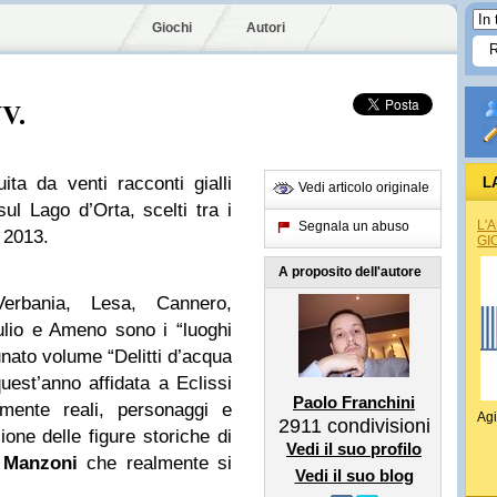
Giochi
Autori
V.
ita da venti racconti gialli
L
Vedi articolo originale
ul Lago d’Orta, scelti tra i
L'
Segnala un abuso
 2013.
GI
A proposito dell'autore
erbania, Lesa, Cannero,
ulio e Ameno sono i “luoghi
tunato volume “Delitti d’acqua
uest’anno affidata a Eclissi
Paolo Franchini
amente reali, personaggi e
Agi
2911
condivisioni
one delle figure storiche di
Vedi il suo profilo
 Manzoni
che realmente si
Vedi il suo blog