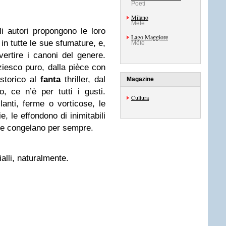
Poeti
Milano
Mete
gli autori propongono le loro
Lago Maggiore
 in tutte le sue sfumature, e,
Mete
ertire i canoni del genere.
iziesco puro, dalla pièce con
 storico al
fanta
thriller, dal
Magazine
o, ce n’è per tutti i gusti.
Cultura
lanti, ferme o vorticose, le
, le effondono di inimitabili
 le congelano per sempre.
ialli, naturalmente.