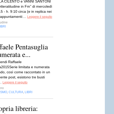
A CILENTO e VANNI SANTONI
Letteratitudine in Fm” di mercoledì
5 - h. 9:10 circa (e in replica nei
 appuntamenti:...
Leggere il seguito
tudine
IBRI
ffaele Pentasuglia
umerata e...
iendi Raffaele
a2015Serie limitata e numerata
do, così come raccontato in un
nte post, esistono tre busti
..
Leggere il seguito
ano
ISMO
CULTURA
LIBRI
,
,
opria libreria: