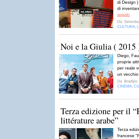
di Design 
di inventar
seguito
Da
Simonb
CULTURA
L
,
Noi e la Giulia ( 2015 
Diego, Faus
proprie att
per reale v
un vecchio 
Da
Bradipo
CINEMA
CU
,
Terza edizione per il “
littérature arabe”
Terza edizi
francese “P