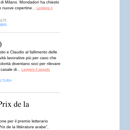
) di Milano. Mondadori ha chiesto
e nuove copertine...
Leggere il
ug78
IBRI
)
to e Claudio al fallimento delle
ività lavorative più per caso che
olontà diventano soci per rilevare
casale di...
Leggere il seguito
LTURA
Prix de la
one per il premio letterario
rix de la littérature arabe”,