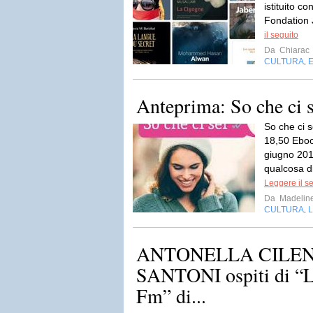
istituito c
Fondation 
il seguito
Da
Chiarac
CULTURA
,
Anteprima: So che ci s
So che ci s
18,50 Eboo
giugno 20
qualcosa di
Leggere il s
Da
Madelin
CULTURA
L
,
ANTONELLA CILEN
SANTONI ospiti di “Le
Fm” di...