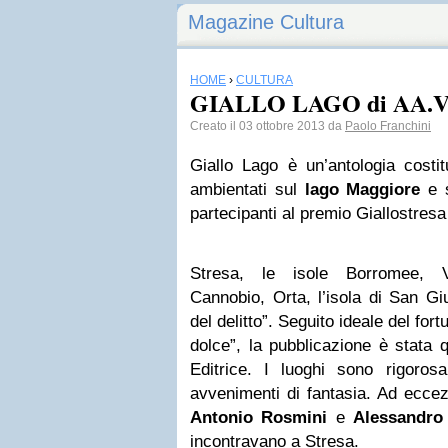
Magazine Cultura
HOME
›
CULTURA
GIALLO LAGO di AA.V
Creato il 03 ottobre 2013 da
Paolo Franchini
Giallo Lago è un’antologia costitu
ambientati sul
lago Maggiore
e s
partecipanti al premio Giallostresa
Stresa, le isole Borromee, V
Cannobio, Orta, l’isola di San Gi
del delitto”. Seguito ideale del for
dolce”, la pubblicazione è stata q
Editrice. I luoghi sono rigoros
avvenimenti di fantasia. Ad eccezi
Antonio Rosmini
e
Alessandro
incontravano a Stresa.