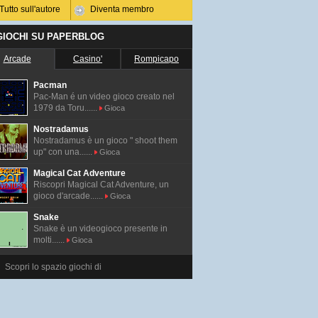
Tutto sull'autore
Diventa membro
 GIOCHI SU PAPERBLOG
Arcade
Casino'
Rompicapo
Pacman
Pac-Man é un video gioco creato nel
1979 da Toru......
Gioca
Nostradamus
Nostradamus è un gioco " shoot them
up" con una......
Gioca
Magical Cat Adventure
Riscopri Magical Cat Adventure, un
gioco d'arcade......
Gioca
Snake
Snake è un videogioco presente in
molti......
Gioca
Scopri lo spazio giochi di