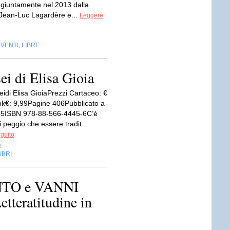
ongiuntamente nel 2013 dalla
Jean-Luc Lagardère e...
Leggere
EVENTI
LIBRI
,
ei di Elisa Gioia
eidi Elisa GioiaPrezzi Cartaceo: €
k€: 9,99Pagine 406Pubblicato a
15ISBN 978-88-566-4445-6C’è
 peggio che essere tradit...
eguito
e
IBRI
TO e VANNI
tteratitudine in