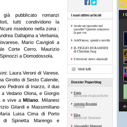
 già pubblicato romanzi
I
I suoi ultimi articoli
isti, tutti condividono la
Avete un racconto nel
 Alcuni risiedono nella zona :
cassetto? Questo concorso
fa per voi
ndrea Dallapina a Verbania,
ArteVarese, spunti e novità
ovarese, Mario Cavigioli a
IL FIGLIO DI RAMSES
le Corte Cerro, Maurizio
di Christian Jacq
o Spinozzi a Domodossola.
Universal: news musicali
Vedi tutti
sini: Laura Veroni di Varese,
a Girotto di Sesto Calende,
Dossier Paperblog
no Pedroni di Inarzo, il duo
Fanta
a a Vedano Olona, e Giorgio
Bevande Analcooliche
a e vive a
Milano
. Milanesi
Antonio Rosmini
izio Gilardi e Massimiliano
Filosofi
Maria Luisa Cima di Porto
Elisa
Musicisti Stranieri
o di Spinetta Marengo e
Alessandro Manzoni