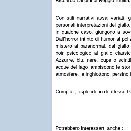
Riccardo Landini di Reggio Emilia.
Con stili narrativi assai variati, 
personali interpretazioni del giallo,
in qualche caso, giungono a sovv
Dall’horror intinto di humor al pol
mistero al paranormal, dal giallo
noir psicologico al giallo classic
Azzurre, blu, nere, cupe o scintil
acque del lago lambiscono le storie
atmosfere, le inghiottono, persino
Complici, risplendono di riflessi. G
Potrebbero interessarti anche :