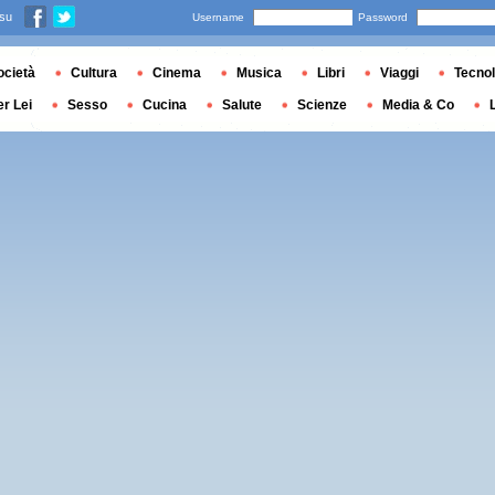
 su
Username
Password
ocietà
Cultura
Cinema
Musica
Libri
Viaggi
Tecnol
er Lei
Sesso
Cucina
Salute
Scienze
Media & Co