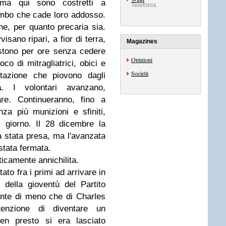
ma qui sono costretti a
Telefonia
iombo che cade loro addosso.
ne, per quanto precaria sia.
isano ripari, a fior di terra,
Magazines
sistono per ore senza cedere
Opinioni
oco di mitragliatrici, obici e
Società
azione che piovono dagli
a
. I volontari avanzano,
re. Continueranno, fino a
za più munizioni e sfiniti,
 giorno. Il 28 dicembre la
ra stata presa, ma l'avanzata
stata fermata.
icamente annichilita.
ato fra i primi ad arrivare in
della gioventù del Partito
ente di meno che di Charles
tenzione di diventare un
en presto si era lasciato