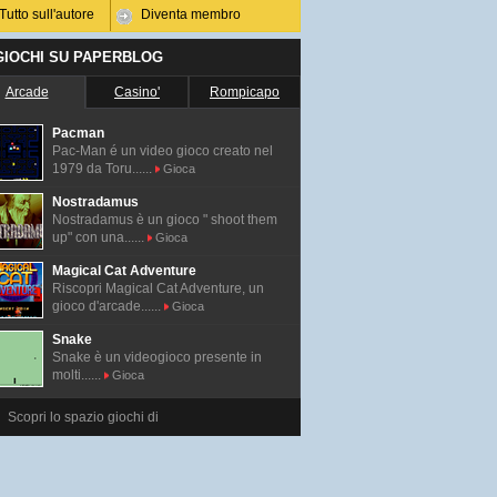
Tutto sull'autore
Diventa membro
 GIOCHI SU PAPERBLOG
Arcade
Casino'
Rompicapo
Pacman
Pac-Man é un video gioco creato nel
1979 da Toru......
Gioca
Nostradamus
Nostradamus è un gioco " shoot them
up" con una......
Gioca
Magical Cat Adventure
Riscopri Magical Cat Adventure, un
gioco d'arcade......
Gioca
Snake
Snake è un videogioco presente in
molti......
Gioca
Scopri lo spazio giochi di