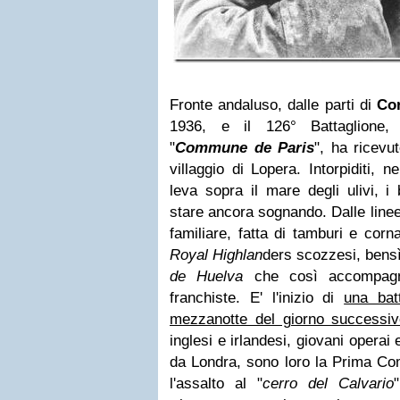
Fronte andaluso, dalle parti di
Co
1936, e il 126° Battaglione,
"
Commune de Paris
", ha ricevut
villaggio di Lopera. Intorpiditi, n
leva sopra il mare degli ulivi, i 
stare ancora sognando. Dalle line
familiare, fatta di tamburi e cor
Royal Highlan
ders scozzesi, bens
de Huelva
che così accompagna
franchiste. E' l'inizio di
una bat
mezzanotte del giorno successi
inglesi e irlandesi, giovani operai
da Londra, sono loro la Prima Co
l'assalto al "
cerro del Calvario