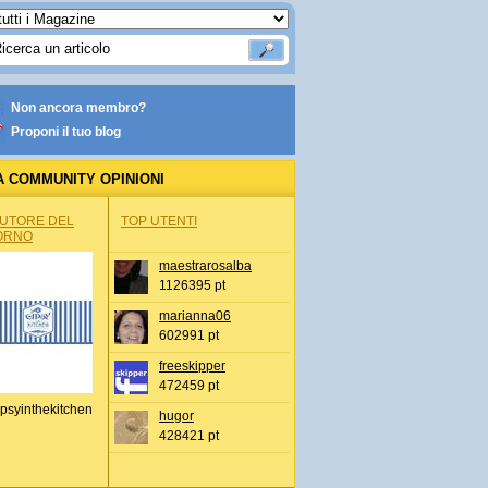
Non ancora membro?
Proponi il tuo blog
A COMMUNITY OPINIONI
AUTORE DEL
TOP UTENTI
ORNO
maestrarosalba
1126395 pt
marianna06
602991 pt
freeskipper
472459 pt
psyinthekitchen
hugor
428421 pt