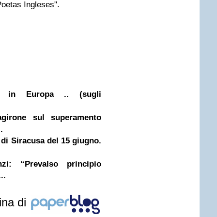
 Poetas Ingleses".
 in Europa .. (sugli
agirone sul superamento
.
 di Siracusa del 15 giugno.
zi: “Prevalso principio
..
ina di