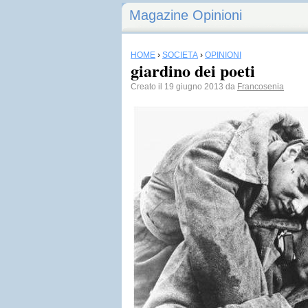
Magazine Opinioni
HOME
›
SOCIETÀ
›
OPINIONI
giardino dei poeti
Creato il 19 giugno 2013 da
Francosenia