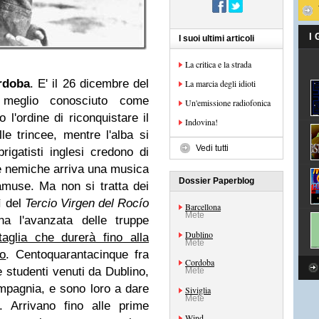
I
I suoi ultimi articoli
La critica e la strada
rdoba
. E' il 26 dicembre del
La marcia degli idioti
 meglio conosciuto come
Un'emissione radiofonica
o l'ordine di riconquistare il
Indovina!
elle trincee, mentre l'alba si
Vedi tutti
brigatisti inglesi credono di
e nemiche arriva una musica
Dossier Paperblog
namuse. Ma non si tratta dei
ì del
Tercio Virgen del Rocío
Barcellona
Mete
 l'avanzata delle truppe
Dublino
taglia che durerà fino alla
Mete
vo
. Centoquarantacinque fra
Cordoba
 e studenti venuti da Dublino,
Mete
mpagnia, e sono loro a dare
Siviglia
Mete
". Arrivano fino alle prime
Wind