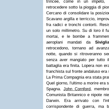
trincee, come in un impeto, 
retrocedere sotto la pioggia di p
Cercano di consolidare la posizio
Scavano argilla e terriccio, improvv
fra radici e tronchi contorti. Re
un solo millimetro. Su di loro il fu
mortai, e le bombe a framment
aeroplani mandati da
Sivigli
retrocedono, tornano ad avanza
notte, quando si ritroveranno sen
senza aver mangiato per tutto il
battaglia era finita. Lopera non e
franchista sul fronte andaluso era 
La Prima Compagnia era stata prat
Quel giorno, l'ultimo a morire era st
Spagna.
John Cornford
, membro 
Comunista Britannico e nipote ni
Darwin. Era arrivato con l'in
corrispondente di guerra, ma b