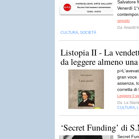
Salvatore 
Venerdì 1°
contempor
seguito
Da
Amedit 
CULTURA
SOCIETÀ
,
Listopia II - La vendet
da leggere almeno una v
p>L'avevat
gran voce.
assenza, to
corretta di 
Leggere il s
Da
La Stamb
CULTURA
L
,
‘Secret Funding’ di S
Secret Fun