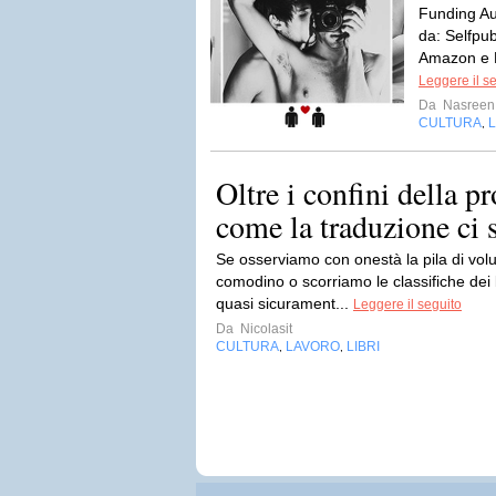
Funding Aut
da: Selfpub
Amazon e K
Leggere il s
Da
Nasreen
CULTURA
L
,
Oltre i confini della pr
come la traduzione ci s
Se osserviamo con onestà la pila di vol
comodino o scorriamo le classifiche dei 
quasi sicurament...
Leggere il seguito
Da
Nicolasit
CULTURA
LAVORO
LIBRI
,
,