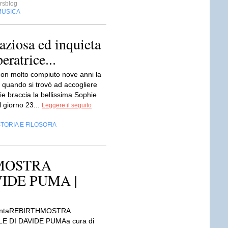
rsblog
MUSICA
aziosa ed inquieta
eratrice...
on molto compiuto nove anni la
i quando si trovò ad accogliere
rie braccia la bellissima Sophie
il giorno 23...
Leggere il seguito
TORIA E FILOSOFIA
 MOSTRA
IDE PUMA |
ntaREBIRTHMOSTRA
 DI DAVIDE PUMAa cura di