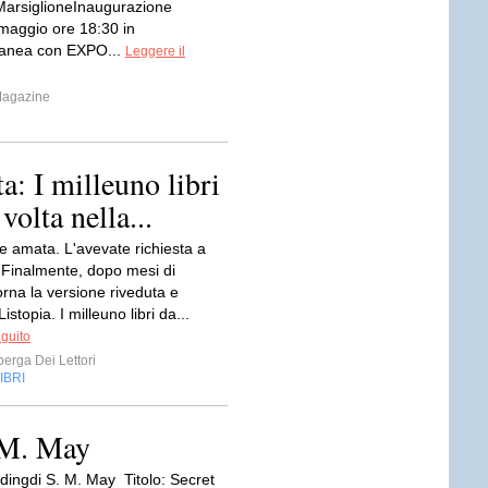
MarsiglioneInaugurazione
maggio ore 18:30 in
anea con EXPO...
Leggere il
Magazine
ta: I milleuno libri
olta nella...
e amata. L'avevate richiesta a
 Finalmente, dopo mesi di
rna la versione riveduta e
Listopia. I milleuno libri da...
eguito
erga Dei Lettori
IBRI
.M. May
dingdi S. M. May Titolo: Secret