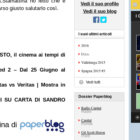
.Stamattina ho letto che è
Vedi il suo profilo
so giusto salutarlo così.
Vedi il suo blog
I
I suoi ultimi articoli
2016
I.t.i.s.
O, il cinema ai tempi di
Vallelunga 2015
 Ted 2 – Dal 25 Giugno al
Spagna 2015 #3
Vedi tutti
s vs Veritas | Mostra in
Dossier Paperblog
RI SU CARTA DI SANDRO
Radio Capital
Radio
Capital
ina di
Riviste
Gil Scott-Heron
Poeti