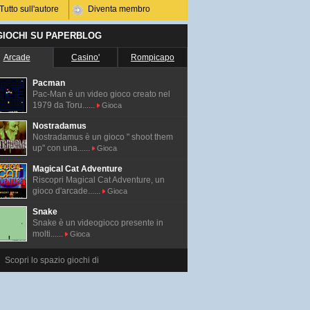
Tutto sull'autore
Diventa membro
 GIOCHI SU PAPERBLOG
Arcade
Casino'
Rompicapo
Pacman
Pac-Man é un video gioco creato nel
1979 da Toru......
Gioca
Nostradamus
Nostradamus è un gioco " shoot them
up" con una......
Gioca
Magical Cat Adventure
Riscopri Magical Cat Adventure, un
gioco d'arcade......
Gioca
Snake
Snake è un videogioco presente in
molti......
Gioca
Scopri lo spazio giochi di