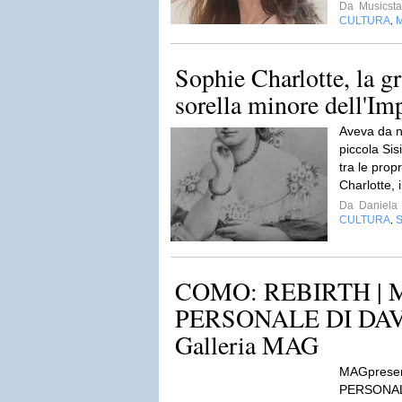
Da
Musicsta
CULTURA
,
Sophie Charlotte, la gr
sorella minore dell'Imp
Aveva da n
piccola Sis
tra le prop
Charlotte, 
Da
Daniela
CULTURA
S
,
COMO: REBIRTH |
PERSONALE DI DAV
Galleria MAG
MAGprese
PERSONALE