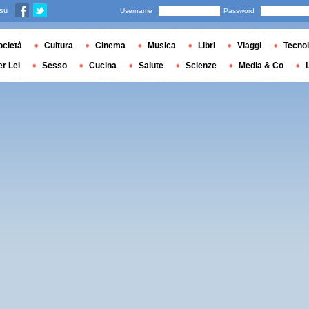
 su
Username
Password
ocietà
Cultura
Cinema
Musica
Libri
Viaggi
Tecnol
er Lei
Sesso
Cucina
Salute
Scienze
Media & Co