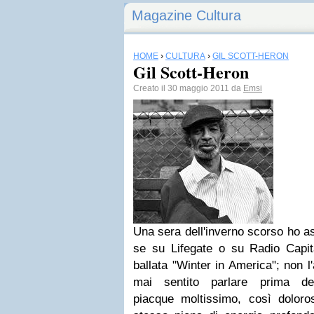
Magazine Cultura
HOME
›
CULTURA
›
GIL SCOTT-HERON
Gil Scott-Heron
Creato il 30 maggio 2011 da
Emsi
Una sera dell'inverno scorso ho as
se su Lifegate o su Radio Capita
ballata "Winter in America"; non 
mai sentito parlare prima dell
piacque moltissimo, così dolor