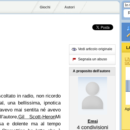
Giochi
Autori
L
Vedi articolo originale
L'
Segnala un abuso
GI
A proposito dell'autore
coltato in radio, non ricordo
l, una bellissima, ipnotica
l'avevo mai sentita né avevo
Agi
'autore,
Gil Scott-Heron
Mi
Emsi
osa e dolente ma al tempo
4
condivisioni