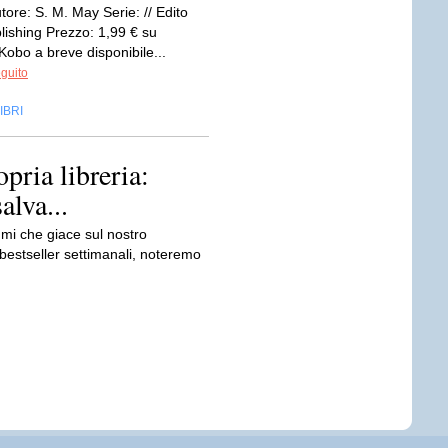
ore: S. M. May Serie: // Edito
lishing Prezzo: 1,99 € su
obo a breve disponibile...
eguito
IBRI
opria libreria:
alva...
umi che giace sul nostro
bestseller settimanali, noteremo