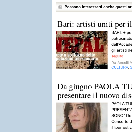
Possono interessarti anche questi art
Bari: artisti uniti per i
BARI. + per
patrocinat
dall’Accade
gli artisti 
seguito
Da
Amedit 
CULTURA
,
Da giugno PAOLA TUR
presentare il nuovo d
PAOLA TU
PRESENTA
SONO” Dopo 
Concerto d
il tour estiv