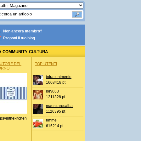
Non ancora membro?
Proponi il tuo blog
A COMMUNITY CULTURA
AUTORE DEL
TOP UTENTI
ORNO
intrattenimento
1608418 pt
lory663
1211328 pt
maestrarosalba
1126395 pt
psyinthekitchen
rimmel
615214 pt