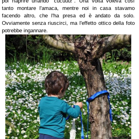
poi riaprire urlando "cucùùù!". Una volta voleva così
tanto montare l'amaca, mentre noi in casa stavamo
facendo altro, che l'ha presa ed è andato da solo.
Ovviamente senza riuscirci, ma l'effetto ottico della foto
potrebbe ingannare.