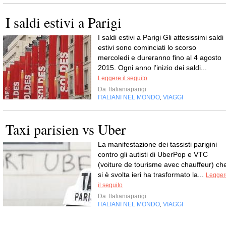
I saldi estivi a Parigi
I saldi estivi a Parigi Gli attesissimi saldi
estivi sono cominciati lo scorso
mercoledi e dureranno fino al 4 agosto
2015. Ogni anno l’inizio dei saldi...
Leggere il seguito
Da
Italianiaparigi
ITALIANI NEL MONDO
VIAGGI
,
Taxi parisien vs Uber
La manifestazione dei tassisti parigini
contro gli autisti di UberPop e VTC
(voiture de tourisme avec chauffeur) ch
si è svolta ieri ha trasformato la...
Legger
il seguito
Da
Italianiaparigi
ITALIANI NEL MONDO
VIAGGI
,