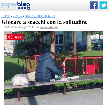
HOME
›
VIAGGI
›
ITALIANI NEL MONDO
Giocare a scacchi con la solitudine
Creato il 04 maggio 2011 da
Italianiaparigi
Save