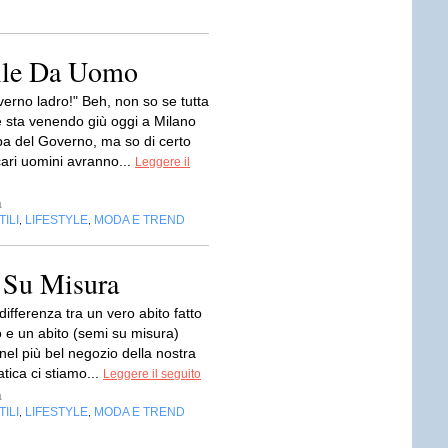
ile Da Uomo
erno ladro!" Beh, non so se tutta
e sta venendo giù oggi a Milano
lpa del Governo, ma so di certo
cari uomini avranno...
Leggere il
a
ILI
LIFESTYLE
MODA E TREND
,
,
o Su Misura
differenza tra un vero abito fatto
o e un abito (semi su misura)
nel più bel negozio della nostra
atica ci stiamo...
Leggere il seguito
a
ILI
LIFESTYLE
MODA E TREND
,
,