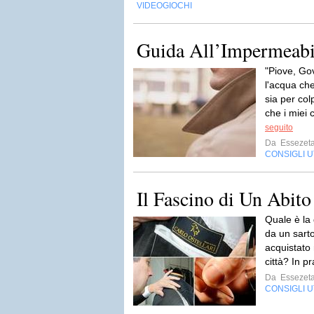
VIDEOGIOCHI
Guida All’Impermeab
"Piove, Gov
l'acqua ch
sia per co
che i miei 
seguito
Da
Essezet
CONSIGLI UT
Il Fascino di Un Abit
Quale è la 
da un sart
acquistato 
città? In pr
Da
Essezet
CONSIGLI UT