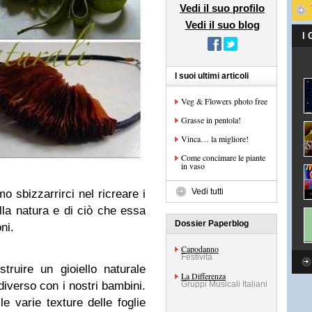
Vedi il suo profilo
Vedi il suo blog
I
I suoi ultimi articoli
Veg & Flowers photo free
Grasse in pentola!
Vinca… la migliore!
Come concimare le piante
in vaso
Vedi tutti
 sbizzarrirci nel ricreare i
ella natura e di ciò che essa
Dossier Paperblog
ni.
Capodanno
Festività
truire un gioiello naturale
La Differenza
iverso con i nostri bambini.
Gruppi Musicali Italiani
e varie texture delle foglie