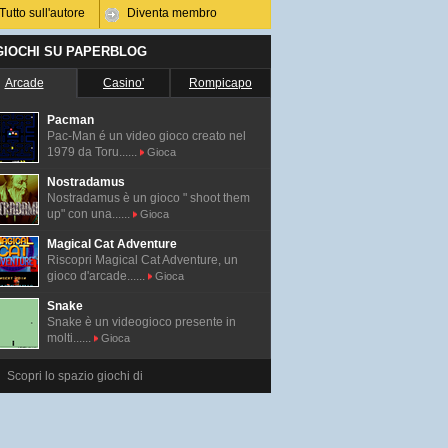
Tutto sull'autore
Diventa membro
 GIOCHI SU PAPERBLOG
Arcade
Casino'
Rompicapo
Pacman
Pac-Man é un video gioco creato nel
1979 da Toru......
Gioca
Nostradamus
Nostradamus è un gioco " shoot them
up" con una......
Gioca
Magical Cat Adventure
Riscopri Magical Cat Adventure, un
gioco d'arcade......
Gioca
Snake
Snake è un videogioco presente in
molti......
Gioca
Scopri lo spazio giochi di