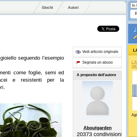
Giochi
Autori
L
Vedi articolo originale
gioiello seguendo l’esempio
L'
Segnala un abuso
GI
menti come foglie, semi ed
A proposito dell'autore
iacei e resistenti per la
ri.
Agi
Aboutgarden
20373
condivisioni