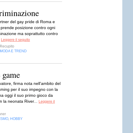
criminazione
rtner del gay pride di Roma e
 prende posizione contro ogni
minazione ma soprattutto contro
.
Leggere il seguito
Recupito
MODA E TREND
e game
atore, firma nota nell'ambito del
aming per il suo impegno con la
ma oggi il suo primo gioco da
con la neonata River...
Leggere il
nner
ISMO
HOBBY
,