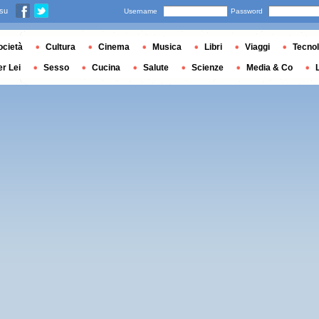
 su
Username
Password
ocietà
Cultura
Cinema
Musica
Libri
Viaggi
Tecnol
er Lei
Sesso
Cucina
Salute
Scienze
Media & Co