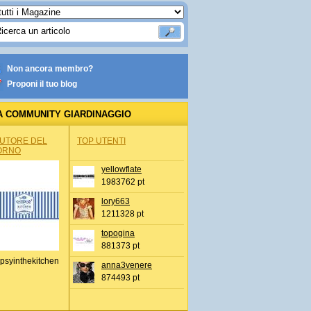
Non ancora membro?
Proponi il tuo blog
A COMMUNITY GIARDINAGGIO
AUTORE DEL
TOP UTENTI
ORNO
yellowflate
1983762 pt
lory663
1211328 pt
topogina
881373 pt
psyinthekitchen
anna3venere
874493 pt