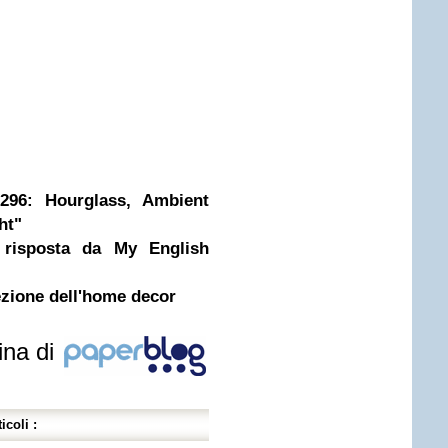
96: Hourglass, Ambient
ht"
risposta da My English
ezione dell'home decor
ina di
icoli :