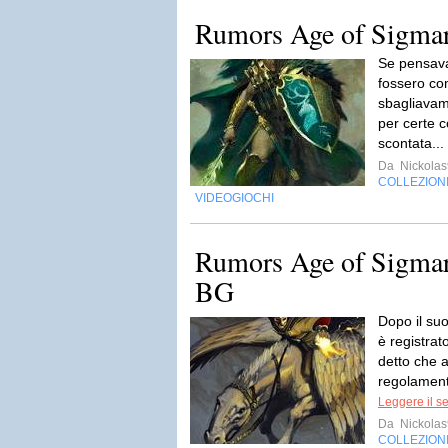
Rumors Age of Sigmar:
Se pensava
fossero co
sbagliavamo
per certe 
scontata...
Da
Nickola
COLLEZION
VIDEOGIOCHI
Rumors Age of Sigmar:
BG
Dopo il su
è registra
detto che 
regolamento
Leggere il s
Da
Nickola
COLLEZION