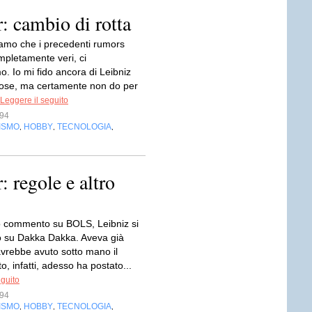
 cambio di rotta
mo che i precedenti rumors
mpletamente veri, ci
. Io mi fido ancora di Leibniz
cose, ma certamente non do per
Leggere il seguito
s94
ISMO
HOBBY
TECNOLOGIA
,
,
,
 regole e altro
o commento su BOLS, Leibniz si
to su Dakka Dakka. Aveva già
avrebbe avuto sotto mano il
, infatti, adesso ha postato...
eguito
s94
ISMO
HOBBY
TECNOLOGIA
,
,
,