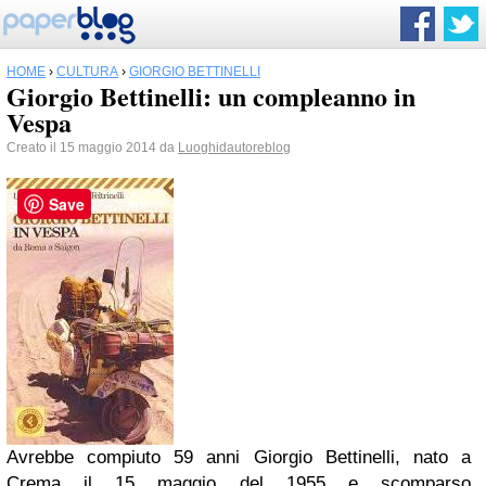
HOME
›
CULTURA
›
GIORGIO BETTINELLI
Giorgio Bettinelli: un compleanno in
Vespa
Creato il 15 maggio 2014 da
Luoghidautoreblog
Save
Avrebbe compiuto 59 anni Giorgio Bettinelli, nato a
Crema il 15 maggio del 1955 e scomparso