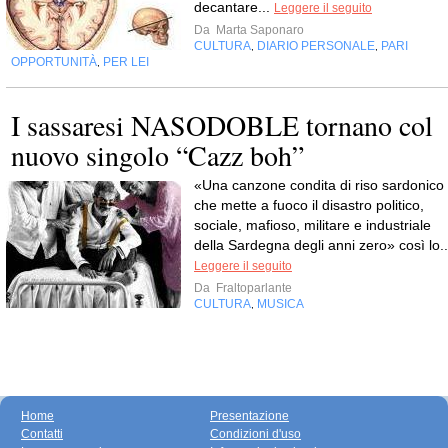
decantare...
Leggere il seguito
Da
Marta Saponaro
CULTURA
DIARIO PERSONALE
PARI
,
,
OPPORTUNITÀ
PER LEI
,
I sassaresi NASODOBLE tornano col
nuovo singolo “Cazz boh”
«Una canzone condita di riso sardonico
che mette a fuoco il disastro politico,
sociale, mafioso, militare e industriale
della Sardegna degli anni zero» così lo..
Leggere il seguito
Da
Fraltoparlante
CULTURA
MUSICA
,
Home
Presentazione
Contatti
Condizioni d'uso