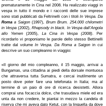
prematuramente in Cina nel 2008. Ha realizzato viaggi in
vespa in tutto il mondo e i racconti delle sue imprese
sono stati pubblicati da Feltrinelli con i titoli
In Vespa. Da
Roma
a Saigon
(1997),
Brum Brum. 254.000 chilometri
in Vespa
(2002),
Rhapsody in black. In Vespa dall’Angola
allo Yemen
(2005),
La Cina in Vespa (2008)
. Per
ricordarlo vi proponiamo le parole dello stesso Bettinelli
tratte dal volume
In Vespa. Da Roma a Saigon
in cui
descrive un suo compleanno in viaggio:
«Il giorno del mio compleanno, il 15 maggio, arrivai a
Bungamas, una cittadina ai piedi della dorsale montuosa
che attraversa tutta Sumatra, e cercai inutilmente un
posto dove poter fare una telefonata in Italia; ma al
termine di un paio di ore di ricerca desistetti. Allora
comprai una focaccia dolce, che trasudava miele ed era
unta da non credere, le piantai in mezzo la candela di
riserva che mi aveva dato Ketut, con la linguella da dove