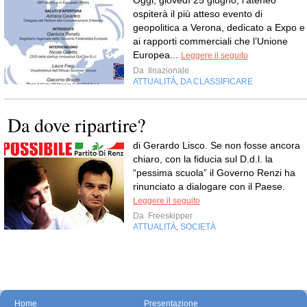
Oggi, giovedì 25 giugno, l’ateneo
ospiterà il più atteso evento di
geopolitica a Verona, dedicato a Expo e
ai rapporti commerciali che l’Unione
Europea...
Leggere il seguito
Da
Ilnazionale
ATTUALITÀ
DA CLASSIFICARE
,
Da dove ripartire?
di Gerardo Lisco. Se non fosse ancora
chiaro, con la fiducia sul D.d.l. la
“pessima scuola” il Governo Renzi ha
rinunciato a dialogare con il Paese.
Leggere il seguito
Da
Freeskipper
ATTUALITÀ
SOCIETÀ
,
Home
Presentazione