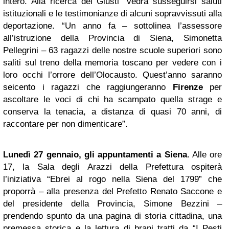
intero. Alla ricerca dei Giusti” vedrà susseguirsi saluti
istituzionali e le testimonianze di alcuni sopravvissuti alla
deportazione. “Un anno fa – sottolinea l’assessore
all’istruzione della Provincia di Siena, Simonetta
Pellegrini – 63 ragazzi delle nostre scuole superiori sono
saliti sul treno della memoria toscano per vedere con i
loro occhi l’orrore dell’Olocausto. Quest’anno saranno
seicento i ragazzi che raggiungeranno
Firenze
per
ascoltare le voci di chi ha scampato quella strage e
conserva la tenacia, a distanza di quasi 70 anni, di
raccontare per non dimenticare”.
Lunedì 27 gennaio, gli appuntamenti a Siena
. Alle ore
17, la Sala degli Arazzi della Prefettura ospiterà
l’iniziativa “Ebrei al rogo nella Siena del 1799” che
proporrà – alla presenza del Prefetto Renato Saccone e
del presidente della Provincia, Simone Bezzini –
prendendo spunto da una pagina di storia cittadina, una
premessa storica e la lettura di brani tratti da “I Pesti