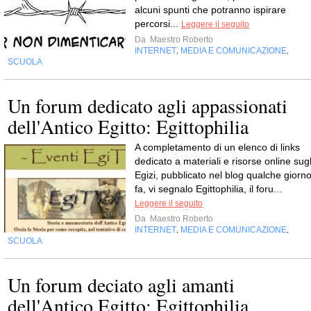
alcuni spunti che potranno ispirare
percorsi...
Leggere il seguito
Da
Maestro Roberto
INTERNET
MEDIA E COMUNICAZIONE
,
,
SCUOLA
Un forum dedicato agli appassionati
dell'Antico Egitto: Egittophilia
A completamento di un elenco di links
dedicato a materiali e risorse online sugl
Egizi, pubblicato nel blog qualche giorn
fa, vi segnalo Egittophilia, il foru...
Leggere il seguito
Da
Maestro Roberto
INTERNET
MEDIA E COMUNICAZIONE
,
,
SCUOLA
Un forum deciato agli amanti
dell'Antico Egitto: Egittophilia