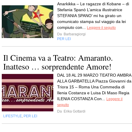
Anarkikka – Le ragazze di Kobane – di
Stefania Spanò L’amica illustratrice
STEFANIA SPANO’ mi ha girato un
comunicato stampa sul viaggio da lei
compiuto con...
Leggere il seguito
Da
Barbaragiorgi
PER LEI
Il Cinema va a Teatro: Amaranto.
Inatteso … sorprendente Amore!
DAL 18 AL 29 MARZO TEATRO AMBRA
ALLA GARBATELLA Piazza Giovanni da
Triora 15 – Roma Una Commedia di
Ilenia Costanza e Luisa Di Maso Regia
ILENIA COSTANZA Con...
Leggere il
seguito
Da
Erika Gottardi
LIFESTYLE
PER LEI
,