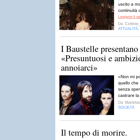
uscito a m
continuità 
Leggere il s
Da
Cortese
ATTUALITÀ
,
I Baustelle presentano
«Presuntuosi e ambizi
annoiarci»
«Non mi po
quello che
senza sper
castrare la
Da
Mariella
SOCIETÀ
Il tempo di morire.