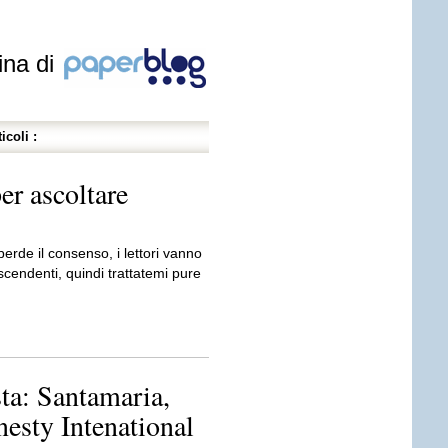
ina di
icoli :
per ascoltare
perde il consenso, i lettori vanno
scendenti, quindi trattatemi pure
asta: Santamaria,
esty Intenational