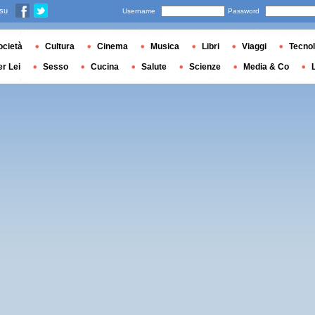
 su
Username
Password
ocietà
Cultura
Cinema
Musica
Libri
Viaggi
Tecnol
er Lei
Sesso
Cucina
Salute
Scienze
Media & Co