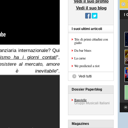
Vedi il suo profilo
Vedi il suo blog
I
I suoi ultimi articoli
Tris di primi cittadini con
giallo
nanziaria internazionale? Qui
Da bar blues
erismo ha i giorni contati
",
La carne
 resistere al mercato, amore
We predicted a riot
fe è inevitabile
".
Vedi tutti
Dossier Paperblog
Baustelle
Gruppi Musicali Italiani
Magazines