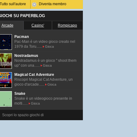
Tutto sull'autore
Diventa membro
 GIOCHI SU PAPERBLOG
Arcade
Casino'
Rompicapo
Pacman
Pac-Man é un video gioco creato nel
1979 da Toru......
Gioca
Nostradamus
Nostradamus è un gioco " shoot them
up" con una......
Gioca
Magical Cat Adventure
Riscopri Magical Cat Adventure, un
gioco d'arcade......
Gioca
Snake
Snake è un videogioco presente in
molti......
Gioca
Scopri lo spazio giochi di