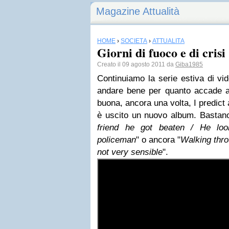
Magazine Attualità
HOME
›
SOCIETÀ
›
ATTUALITÀ
Giorni di fuoco e di crisi
Creato il 09 agosto 2011 da
Giba1985
Continuiamo la serie estiva di vi
andare bene per quanto accade a 
buona, ancora una volta, I predict a
è uscito un nuovo album. Bastano
friend he got beaten / He lo
policeman
" o ancora "
Walking throu
not very sensible
".