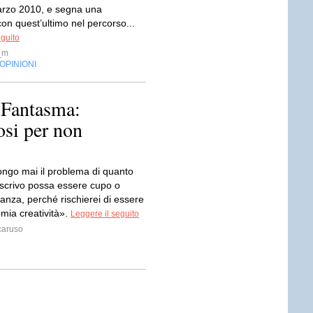
arzo 2010, e segna una
con quest’ultimo nel percorso...
eguito
_m
OPINIONI
 Fantasma:
osi per non
ngo mai il problema di quanto
 scrivo possa essere cupo o
anza, perché rischierei di essere
 mia creatività».
Leggere il seguito
caruso