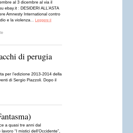
mbre al 3 dicembre al via il
o su ebay.it : DESIDERI ALL’ASTA
ere Amnesty International contro
idio e la violenza...
Leggere il
te
lacchi di perugia
ita per l’edizione 2013-2014 della
nti di Sergio Piazzoli. Dopo il
Fantasma)
e a quasi tre anni dal
lavoro “I mistici dell’Occidente”,