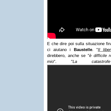
E che dire poi sulla situazione fi
ci aiutano i
Baustelle
. "
Il lib
direbbero, anche se "
è difficile
mio
". "
La catastro