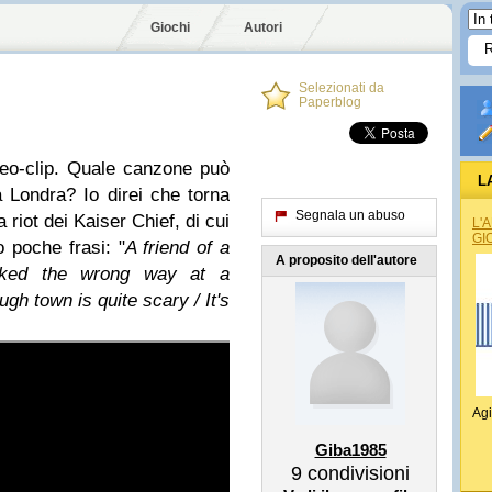
Giochi
Autori
Selezionati da
Paperblog
deo-clip. Quale canzone può
L
Londra? Io direi che torna
Segnala un abuso
 riot dei Kaiser Chief, di cui
L'
GI
 poche frasi: "
A friend of a
A proposito dell'autore
oked the wrong way at a
gh town is quite scary / It's
Agi
Giba1985
9
condivisioni