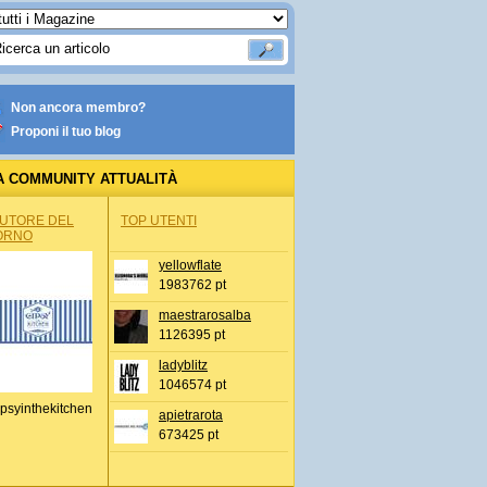
Non ancora membro?
Proponi il tuo blog
A COMMUNITY ATTUALITÀ
AUTORE DEL
TOP UTENTI
ORNO
yellowflate
1983762 pt
maestrarosalba
1126395 pt
ladyblitz
1046574 pt
psyinthekitchen
apietrarota
673425 pt