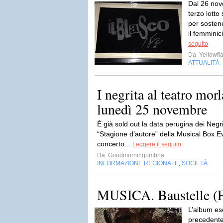
Dal 26 nove
terzo lott
per sosten
il femminic
seguito
Da
Yellowfla
ATTUALITÀ
I negrita al teatro mor
lunedì 25 novembre
È già sold out la data perugina dei Negr
“Stagione d’autore” della Musical Box Eve
concerto...
Leggere il seguito
Da
Goodmorningumbria
INFORMAZIONE REGIONALE
SOCIETÀ
,
MUSICA. Baustelle (
L’album esc
precedente 