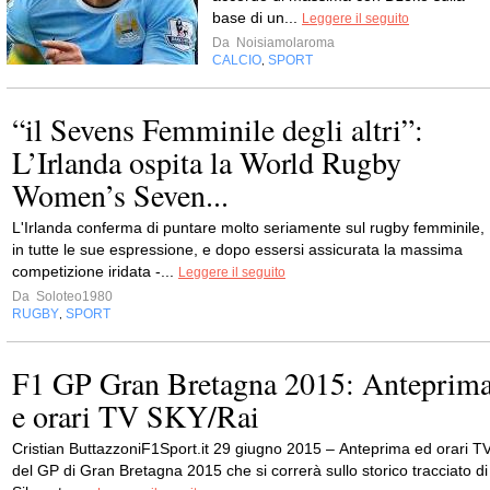
base di un...
Leggere il seguito
Da
Noisiamolaroma
CALCIO
SPORT
,
“il Sevens Femminile degli altri”:
L’Irlanda ospita la World Rugby
Women’s Seven...
L'Irlanda conferma di puntare molto seriamente sul rugby femminile,
in tutte le sue espressione, e dopo essersi assicurata la massima
competizione iridata -...
Leggere il seguito
Da
Soloteo1980
RUGBY
SPORT
,
F1 GP Gran Bretagna 2015: Anteprim
e orari TV SKY/Rai
Cristian ButtazzoniF1Sport.it 29 giugno 2015 – Anteprima ed orari T
del GP di Gran Bretagna 2015 che si correrà sullo storico tracciato di