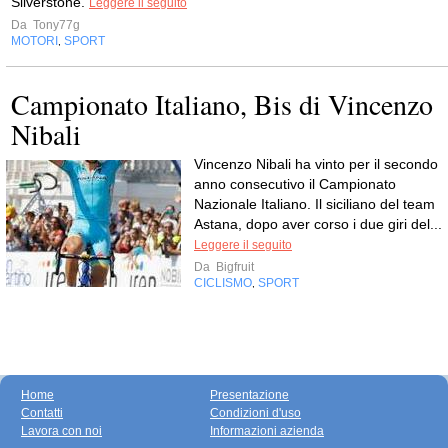
Silverstone.
Leggere il seguito
Da
Tony77g
MOTORI
SPORT
,
Campionato Italiano, Bis di Vincenzo
Nibali
Vincenzo Nibali ha vinto per il secondo
anno consecutivo il Campionato
Nazionale Italiano. Il siciliano del team
Astana, dopo aver corso i due giri del...
Leggere il seguito
Da
Bigfruit
CICLISMO
SPORT
,
Home
Presentazione
Contatti
Condizioni d'uso
Lavora con noi
Informazioni azienda