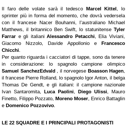
Il faro delle volate sarà il tedesco
Marcel Kittel
, lo
sprinter più in forma del momento, che dovrà vedersela
con il francese Nacer Bouhanni, l’australiano Michael
Matthews, il britannico Ben Swift, lo statunitense
Tyler
Farrar
e gli italiani
Alessandro Petacchi
, Elia Viviani,
Giacomo Nizzolo, Davide Appollonio e
Francesco
Chicchi
.
Per quanto riguarda i cacciatori di tappe, sono da tenere
in considerazione: lo spagnolo campione olimpico
Samuel Sanchez
Edvald
, il norvegese
Boasson Hagen
,
il francese Pierre Rolland, lo spagnolo Igor Anton, il belga
Thomas De Gendt, e gli italiani: il campione nazionale
Ivan Santaromita,
Luca Paolini
,
Diego Ulissi
, Mauro
Finetto, Filippo Pozzato,
Moreno Moser
, Enrico Battaglin
e
Domenico Pozzovivo
.
LE 22 SQUADRE E I PRINCIPALI PROTAGONISTI