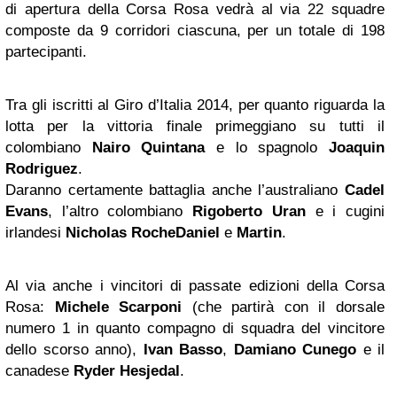
di apertura della Corsa Rosa vedrà al via 22 squadre
composte da 9 corridori ciascuna, per un totale di 198
partecipanti.
Tra gli iscritti al Giro d’Italia 2014, per quanto riguarda la
lotta per la vittoria finale primeggiano su tutti il
colombiano
Nairo Quintana
e lo spagnolo
Joaquin
Rodriguez
.
Daranno certamente battaglia anche l’australiano
Cadel
Evans
, l’altro colombiano
Rigoberto Uran
e i cugini
irlandesi
Nicholas Roche
Daniel
e
Martin
.
Al via anche i vincitori di passate edizioni della Corsa
Rosa:
Michele Scarponi
(che partirà con il dorsale
numero 1 in quanto compagno di squadra del vincitore
dello scorso anno),
Ivan Basso
,
Damiano Cunego
e il
canadese
Ryder Hesjedal
.