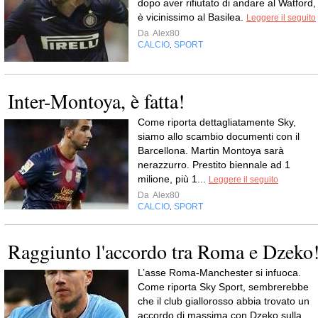
dopo aver rifiutato di andare al Watford,
è vicinissimo al Basilea.
Leggere il seguito
Da
Alex80
CALCIO
SPORT
,
Inter-Montoya, è fatta!
Come riporta dettagliatamente Sky,
siamo allo scambio documenti con il
Barcellona. Martin Montoya sarà
nerazzurro. Prestito biennale ad 1
milione, più 1...
Leggere il seguito
Da
Alex80
CALCIO
SPORT
,
Raggiunto l'accordo tra Roma e Dzeko
L’asse Roma-Manchester si infuoca.
Come riporta Sky Sport, sembrerebbe
che il club giallorosso abbia trovato un
accordo di massima con Dzeko sulla