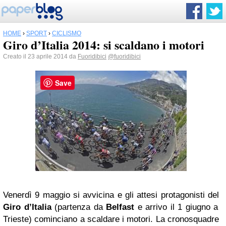
HOME
›
SPORT
›
CICLISMO
Giro d’Italia 2014: si scaldano i motori
Creato il 23 aprile 2014 da
Fuoridibici
@fuoridibici
Save
Venerdì 9 maggio si avvicina e gli attesi protagonisti del
Giro d’Italia
(partenza da
Belfast
e arrivo il 1 giugno a
Trieste) cominciano a scaldare i motori. La cronosquadre