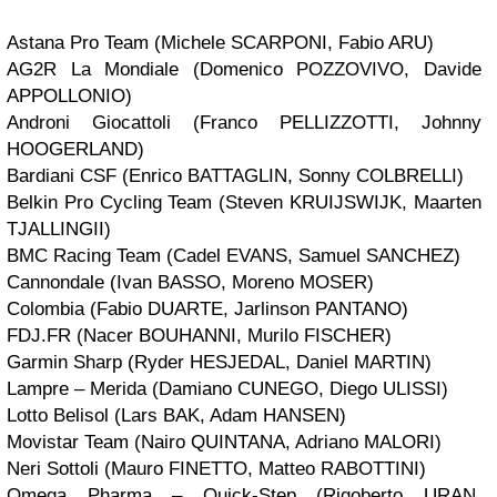
Astana Pro Team (Michele SCARPONI, Fabio ARU)
AG2R La Mondiale (Domenico POZZOVIVO, Davide
APPOLLONIO)
Androni Giocattoli (Franco PELLIZZOTTI, Johnny
HOOGERLAND)
Bardiani CSF (Enrico BATTAGLIN, Sonny COLBRELLI)
Belkin Pro Cycling Team (Steven KRUIJSWIJK, Maarten
TJALLINGII)
BMC Racing Team (Cadel EVANS, Samuel SANCHEZ)
Cannondale (Ivan BASSO, Moreno MOSER)
Colombia (Fabio DUARTE, Jarlinson PANTANO)
FDJ.FR (Nacer BOUHANNI, Murilo FISCHER)
Garmin Sharp (Ryder HESJEDAL, Daniel MARTIN)
Lampre – Merida (Damiano CUNEGO, Diego ULISSI)
Lotto Belisol (Lars BAK, Adam HANSEN)
Movistar Team (Nairo QUINTANA, Adriano MALORI)
Neri Sottoli (Mauro FINETTO, Matteo RABOTTINI)
Omega Pharma – Quick-Step (Rigoberto URAN,