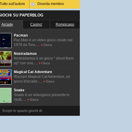
Tutto sull'autore
Diventa membro
 GIOCHI SU PAPERBLOG
Arcade
Casino'
Rompicapo
Pacman
Pac-Man é un video gioco creato nel
1979 da Toru......
Gioca
Nostradamus
Nostradamus è un gioco " shoot them
up" con una......
Gioca
Magical Cat Adventure
Riscopri Magical Cat Adventure, un
gioco d'arcade......
Gioca
Snake
Snake è un videogioco presente in
molti......
Gioca
Scopri lo spazio giochi di