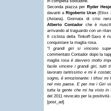
in completa solitudine.
Seconda piazza per
Ryder Hesj
davanti a
Rigoberto Uran
(Etixx 
(Astana). Giornata di crisi ne
Alberto Contador
che è riuscit
arrivando al traguardo con un ritar
Il ciclista della Tinkoff-Saxo è 
conquistare la maglia rosa.
"I grandi giri si vincono supe
commentato Contador dopo la tap
maglia rosa è davvero molto impo
facile vincere i grandi giri, tutti
lavorato tantissimo e mi è costat
sogno, è emozionante: i tifosi mi
nel mio paese. E per me i Giri vi
tutta la gente che mi ha visto in 
del 2011 revocato per la positività
[post_ad]