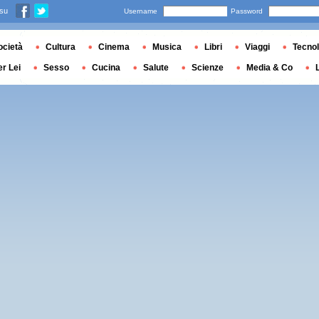
 su
Username
Password
ocietà
Cultura
Cinema
Musica
Libri
Viaggi
Tecnol
er Lei
Sesso
Cucina
Salute
Scienze
Media & Co