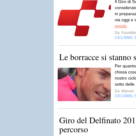
Il Giro di 
considerato
in preparaz
via oggi e 
seguito
Da
Fuoridibi
CICLISMO
,
Le borracce si stanno
Per quanto
chissà cosa
nostro cicl
sotto delle
Da
Manuel
CICLISMO
,
Giro del Delfinato 201
percorso