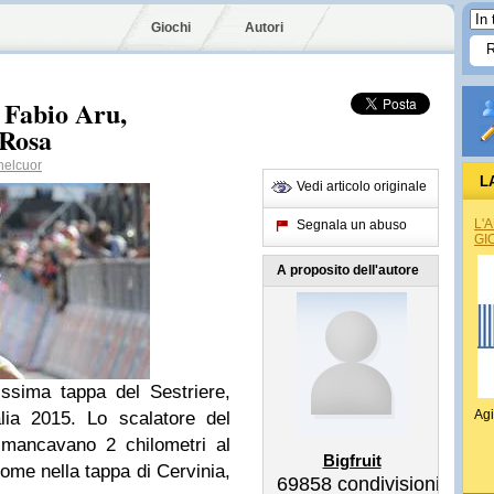
Giochi
Autori
i Fabio Aru,
 Rosa
nelcuor
L
Vedi articolo originale
L'
Segnala un abuso
GI
A proposito dell'autore
issima tappa del Sestriere,
Agi
alia 2015. Lo scalatore del
mancavano 2 chilometri al
Bigfruit
ome nella tappa di Cervinia,
69858
condivisioni