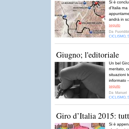
Si è conclu
d’Italia ma
appuntament
andrà in sc
seguito
Da
Fuoridibi
CICLISMO
,
Giugno; l'editoriale
Un bel Giro
meritato, c
situazioni 
informato 
seguito
Da
Manuel
CICLISMO
,
Giro d’Italia 2015: tutt
Si è appena