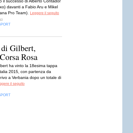
o il successo di Alberto Contador
xo) davanti a Fabio Aru e Mikel
tana Pro Team).
Leggere il seguito
ci
SPORT
 di Gilbert,
 Corsa Rosa
lbert ha vinto la 18esima tappa
Italia 2015, con partenza da
rivo a Verbania dopo un totale di
ggere il seguito
SPORT