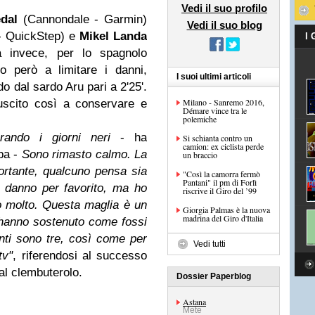
Vedi il suo profilo
edal
(Cannondale - Garmin)
Vedi il suo blog
- QuickStep) e
Mikel Landa
I
ra invece, per lo spagnolo
o però a limitare i danni,
I suoi ultimi articoli
do dal sardo Aru pari a 2'25'.
Milano - Sanremo 2016,
riuscito così a conservare e
Démare vince tra le
polemiche
rando i giorni neri
- ha
Si schianta contro un
camion: ex ciclista perde
pa -
Sono rimasto calmo. La
un braccio
rtante, qualcuno pensa sia
"Così la camorra fermò
Pantani" il pm di Forlì
 ti danno per favorito, ma ho
riscrive il Giro del ’99
o molto. Questa maglia è un
Giorgia Palmas è la nuova
madrina del Giro d'Italia
 hanno sostenuto come fossi
nti sono tre, così come per
Vedi tutti
tv"
, riferendosi al successo
 al clembuterolo.
Dossier Paperblog
Astana
Mete