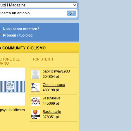
Non ancora membro?
Proponi il tuo blog
A COMMUNITY CICLISMO
AUTORE DEL
TOP UTENTI
ORNO
pablitosway1983
604854 pt
Corrintoscana
489198 pt
vesuviolive
445069 pt
psyinthekitchen
Basketcaffe
378351 pt