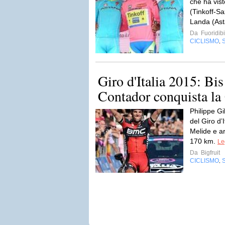
che ha vist
(Tinkoff-Sa
Landa (As
Da
Fuoridibi
CICLISMO
,
Giro d'Italia 2015: Bis
Contador conquista la
Philippe Gi
del Giro d’
Melide e ar
170 km.
Le
Da
Bigfruit
CICLISMO
,