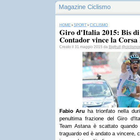
Magazine Ciclismo
HOME
›
SPORT
›
CICLISMO
Giro d'Italia 2015: Bis d
Contador vince la Corsa
Creato il 31 maggio 2015 da
Bigfruit
@ciclismo
Fabio Aru
ha trionfato nella dur
penultima frazione del Giro d'It
Team Astana è scattato quando 
traguardo ed è andato a vincere, c