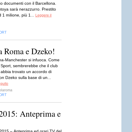
io documenti con il Barcellona.
toya sarà nerazzurro. Prestito
 1 milione, più 1...
Leggere il
ORT
ra Roma e Dzeko!
a-Manchester si infuoca. Come
 Sport, sembrerebbe che il club
 abbia trovato un accordo di
n Dzeko sulla base di un...
eguito
olaroma
ORT
2015: Anteprima e
 2015 – Anteprima ed orari TV del