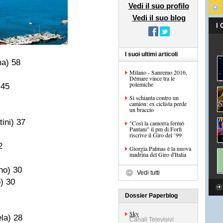
Vedi il suo profilo
Vedi il suo blog
I
I suoi ultimi articoli
a) 58
Milano - Sanremo 2016,
Démare vince tra le
polemiche
 45
Si schianta contro un
camion: ex ciclista perde
un braccio
tini) 37
"Così la camorra fermò
Pantani" il pm di Forlì
riscrive il Giro del ’99
2
Giorgia Palmas è la nuova
madrina del Giro d'Italia
no) 30
Vedi tutti
) 30
Dossier Paperblog
Sky
la) 28
Canali Televisivi