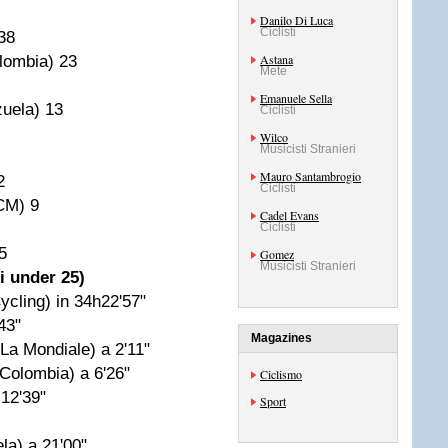
Danilo Di Luca
Ciclisti
38
Astana
lombia) 23
Mete
Emanuele Sella
uela) 13
Ciclisti
Wilco
Musicisti Stranieri
Mauro Santambrogio
2
Ciclisti
CM) 9
Cadel Evans
Ciclisti
5
Gomez
Musicisti Stranieri
i under 25)
cling) in 34h22'57"
43"
Magazines
La Mondiale) a 2'11"
Colombia) a 6'26"
Ciclismo
 12'39"
Sport
la) a 21'00"