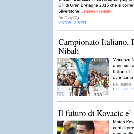
GP di Gran Bretagna 2015 che si correrà 
Silverstone.
Leggere il seguito
Da
Tony77g
MOTORI
SPORT
,
Campionato Italiano, 
Nibali
Vincenzo Ni
anno conse
Italiano. I
aver corso 
Da
Bigfruit
CICLISMO
,
Il futuro di Kovacic e’
Mateo Kova
certi di pr
quanto rife