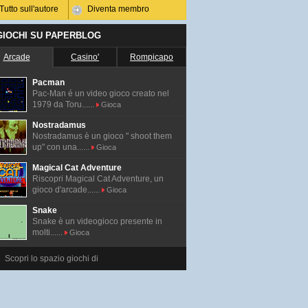
Tutto sull'autore
Diventa membro
 GIOCHI SU PAPERBLOG
Arcade
Casino'
Rompicapo
Pacman
Pac-Man é un video gioco creato nel
1979 da Toru......
Gioca
Nostradamus
Nostradamus è un gioco " shoot them
up" con una......
Gioca
Magical Cat Adventure
Riscopri Magical Cat Adventure, un
gioco d'arcade......
Gioca
Snake
Snake è un videogioco presente in
molti......
Gioca
Scopri lo spazio giochi di