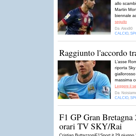
allo scamb
Martin Mon
biennale ad
seguito
Da
Alex80
CALCIO
SP
,
Raggiunto l'accordo t
L’asse Rom
riporta Sky
giallorosso
massima co
Leggere il s
Da
Noisiam
CALCIO
SP
,
F1 GP Gran Bretagna 
orari TV SKY/Rai
Cristian ButtazzoniF1Sport.it 29 giugno