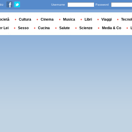
 su
Username
Password
ocietà
Cultura
Cinema
Musica
Libri
Viaggi
Tecnol
er Lei
Sesso
Cucina
Salute
Scienze
Media & Co