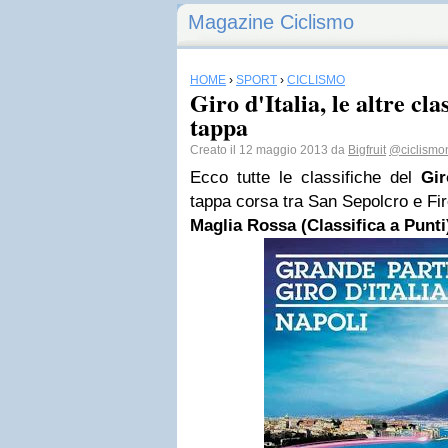
Magazine Ciclismo
HOME
›
SPORT
›
CICLISMO
Giro d'Italia, le altre cla
tappa
Creato il 12 maggio 2013 da
Bigfruit
@ciclismo
Ecco tutte le classifiche del
Gir
tappa corsa tra San Sepolcro e Fi
Maglia Rossa (Classifica a Punti