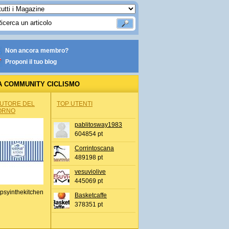
Non ancora membro?
Proponi il tuo blog
A COMMUNITY CICLISMO
AUTORE DEL
TOP UTENTI
ORNO
pablitosway1983
604854 pt
Corrintoscana
489198 pt
vesuviolive
445069 pt
psyinthekitchen
Basketcaffe
378351 pt