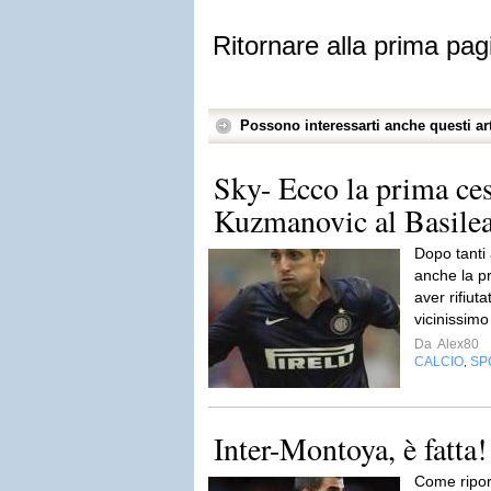
Ritornare alla prima pag
Possono interessarti anche questi art
Sky- Ecco la prima ces
Kuzmanovic al Basilea
Dopo tanti 
anche la p
aver rifiut
vicinissimo
Da
Alex80
CALCIO
SP
,
Inter-Montoya, è fatta!
Come ripor