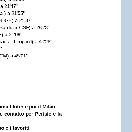
 a 21'47"
a ) a 21'55"
EDGE) a 25'37"
Bardiani-CSF) a 28'23"
F) a 31'09"
hack - Leopard) a 40'28"
"
DCM) a 45'01"
ima l’Inter e poi il Milan…
, contatto per Perisic e la
o e i favoriti