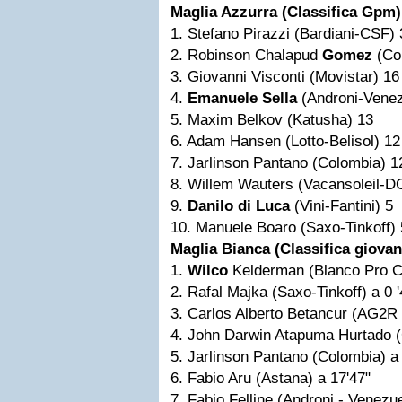
Maglia Azzurra (Classifica Gpm)
1. Stefano Pirazzi (Bardiani-CSF) 
2. Robinson Chalapud
Gomez
(Co
3. Giovanni Visconti (Movistar) 16
4.
Emanuele Sella
(Androni-Venez
5. Maxim Belkov (Katusha) 13
6. Adam Hansen (Lotto-Belisol) 12
7. Jarlinson Pantano (Colombia) 1
8. Willem Wauters (Vacansoleil-D
9.
Danilo di Luca
(Vini-Fantini) 5
10. Manuele Boaro (Saxo-Tinkoff) 
Maglia Bianca (Classifica giovan
1.
Wilco
Kelderman (Blanco Pro Cy
2. Rafal Majka (Saxo-Tinkoff) a 0 '
3. Carlos Alberto Betancur (AG2R 
4. John Darwin Atapuma Hurtado (
5. Jarlinson Pantano (Colombia) a
6. Fabio Aru (Astana) a 17'47"
7. Fabio Felline (Androni - Venezue