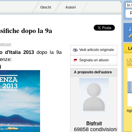
Giochi
Autori
ssifiche dopo la 9a
nelcuor
L
Vedi articolo originale
o d'Italia 2013
dopo la 9a
renze:
L'
Segnala un abuso
GI
)
A proposito dell'autore
Agi
Bigfruit
69858
condivisioni