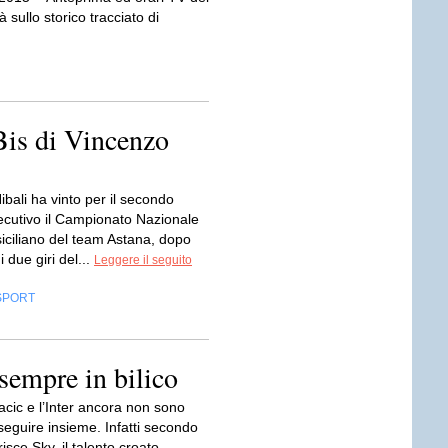
sullo storico tracciato di
Bis di Vincenzo
bali ha vinto per il secondo
cutivo il Campionato Nazionale
l siciliano del team Astana, dopo
i due giri del...
Leggere il seguito
SPORT
 sempre in bilico
cic e l’Inter ancora non sono
oseguire insieme. Infatti secondo
risce Sky, il talento croato