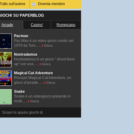
Tutto sull'autore
Diventa membro
 GIOCHI SU PAPERBLOG
Arcade
Casino'
Rompicapo
Pacman
Pac-Man é un video gioco creato nel
1979 da Toru......
Gioca
Nostradamus
Nostradamus è un gioco " shoot them
up" con una......
Gioca
Magical Cat Adventure
Riscopri Magical Cat Adventure, un
gioco d'arcade......
Gioca
Snake
Snake è un videogioco presente in
molti......
Gioca
Scopri lo spazio giochi di