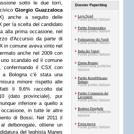
ssione sotto le due torri,
Dossier Paperblog
 civico
Giorgio Guazzaloca
Lega Nord
DX) anche a seguito delle
Partiti politici Italiani
X per la scelta del candidato
Partito Democratico
a alla prima occasione, nel
Partiti politici Italiani
zzo d'Accursio da parte di
Federazione dei Verdi
Partiti politici Italiani
X in comune aveva vinto nel
Italia dei Valori
fermato anche nel 2009 con
Partiti politici Italiani
 uno scandalo ed il comune
Emma Bonino
Personalità politiche
1, confermando il CSX con
italiane
e a Bologna c'è stata una
Partito Repubblicano
isura minore rispetto alle
Italiano
Partiti politici Italiani
fatti il 9,6% raccolto dal
Partito Comunista dei
10 (dato provinciale), pur
Lavoratori
Partiti politici Italiani
unque inferiore a quello a
Beatrice Draghetti
 occasione, in tutte le altre
Personalità politiche
italiane
mento di Bossi.
Nel 2011 il
Forza nuova
al delbonogate, ottiene un
Partiti politici Italiani
didatura del leghista Manes