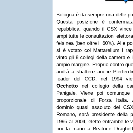
Bologna è da sempre una delle prov
Questa posizione è confermat
repubblica, quando il CSX vinc
ampi tutte le consultazioni elettora
felsinea (ben oltre il 60%).
Alle po
si è votato col Mattarellum i ra
vinto gli 8 collegi della camera e
ampio margine.
Proprio contro qu
andrà a sbattere anche Pierferdi
leader del CCD, nel 1994 vie
Occhetto
nel collegio della c
Panigale.
Viene poi comunque el
proporzionale di Forza Italia.
dominio quasi assoluto del CSX (
Romano, sarà presidente della p
1995 al 2004, eletto entrambe le v
poi la mano a Beatrice Draghetti