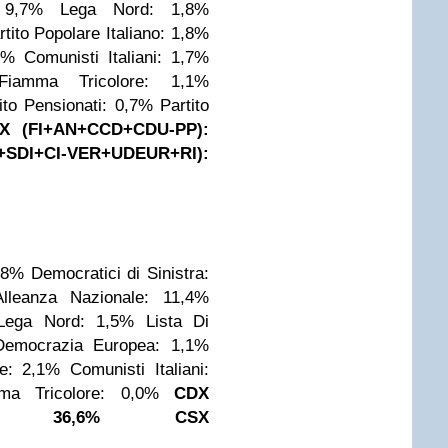
 9,7%
Lega Nord: 1,8%
rtito Popolare Italiano: 1,8%
2%
Comunisti Italiani: 1,7%
Fiamma Tricolore: 1,1%
ito Pensionati: 0,7%
Partito
X (FI+AN+CCD+CDU-PP):
DI+CI-VER+UDEUR+RI):
0,8%
Democratici di Sinistra:
Alleanza Nazionale: 11,4%
Lega Nord: 1,5%
Lista Di
Democrazia Europea: 1,1%
le: 2,1%
Comunisti Italiani:
ma Tricolore: 0,0%
CDX
I): 36,6%
CSX