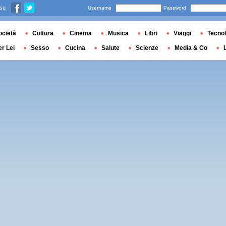
 su
Username
Password
ocietà
Cultura
Cinema
Musica
Libri
Viaggi
Tecnol
er Lei
Sesso
Cucina
Salute
Scienze
Media & Co