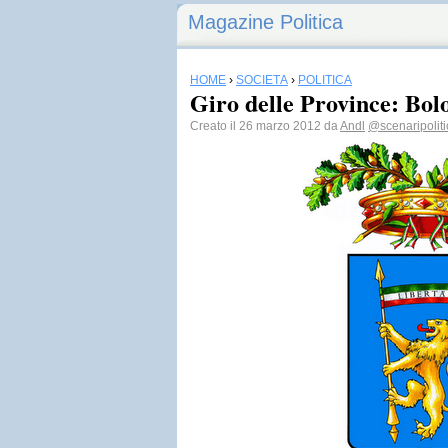
Magazine Politica
HOME
›
SOCIETÀ
›
POLITICA
Giro delle Province: Bol
Creato il 26 marzo 2012 da
Andl
@scenaripoliti