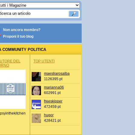
Non ancora membro?
Proponi il tuo blog
A COMMUNITY POLITICA
AUTORE DEL
TOP UTENTI
ORNO
maestrarosalba
1126395 pt
marianna06
602991 pt
freeskipper
472459 pt
psyinthekitchen
hugor
428421 pt