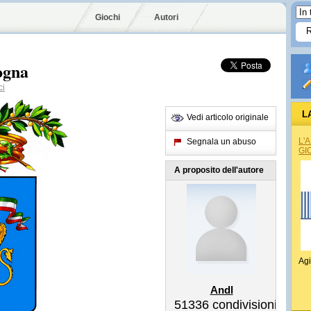
Giochi
Autori
ogna
ci
L
Vedi articolo originale
L'
Segnala un abuso
GI
A proposito dell'autore
Agi
Andl
51336
condivisioni