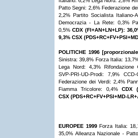
Italiano: 6,2%
Lega Nord: 2,8%
Ri
Patto Segni: 2,6%
Federazione dei
2,2%
Partito Socialista Italiano
Democrazia - La Rete: 0,3%
Pa
0,5%
CDX (FI+AN+LN+LP): 36,
9,3%
CSX (PDS+RC+FV+PSI+MD
POLITICHE 1996 [proporzionale
Sinistra: 39,8%
Forza Italia: 13,7
Lega Nord: 4,3%
Rifondazione
SVP-PRI-UD-Prodi: 7,9%
CCD-
Federazione dei Verdi: 2,4%
Pann
Fiamma Tricolore: 0,4%
CDX (
CSX (PDS+RC+FV+PSI+MD-LR+A
EUROPEE 1999
Forza Italia: 18
35,0%
Alleanza Nazionale - Patt