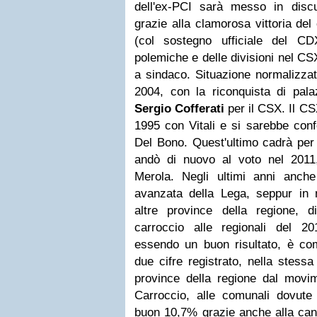
dell'ex-PCI sarà messo in discu
grazie alla clamorosa vittoria del
(col sostegno ufficiale del C
polemiche e delle divisioni nel CS
a sindaco.
Situazione normalizzat
2004, con la riconquista di pala
Sergio Cofferati
per il CSX.
Il CS
1995 con Vitali e si sarebbe con
Del Bono. Quest'ultimo cadrà per
andò di nuovo al voto nel 201
Merola.
Negli ultimi anni anch
avanzata della Lega, seppur in m
altre province della regione, di
carroccio alle regionali del 20
essendo un buon risultato, è com
due cifre registrato, nella stessa
province della regione dal movi
Carroccio, alle comunali dovute 
buon 10,7% grazie anche alla can