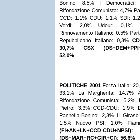
Bonino: 8,5%
I Democratici:
Rifondazione Comunista: 4,7%
Pa
CCD: 1,1%
CDU: 1,1%
SDI: 1,
Verdi: 2,0%
Udeur: 0,1%
Rinnovamento Italiano: 0,5%
Part
Repubblicano Italiano: 0,3%
CD
30,7%
CSX (DS+DEM+PPI+S
52,0%
POLITICHE 2001
Forza Italia: 2
33,1%
La Margherita: 14,7%
Rifondazione Comunista: 5,2%
Pietro: 3,3%
CCD-CDU: 1,9%
Pannella-Bonino: 2,3%
Il Giraso
1,5%
Nuovo PSI: 1,0%
Fiam
(FI+AN+LN+CCD-CDU+NPS
(DS+MAR+RC+GIR+CI): 56,6%