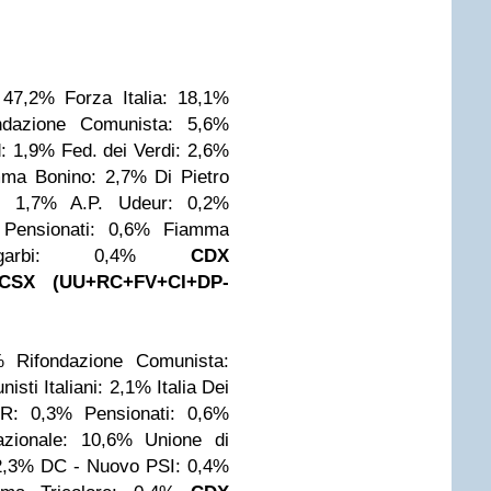
: 47,2%
Forza Italia: 18,1%
ndazione Comunista: 5,6%
: 1,9%
Fed. dei Verdi: 2,6%
mma Bonino: 2,7%
Di Pietro
i: 1,7%
A.P. Udeur: 0,2%
 Pensionati: 0,6%
Fiamma
Sgarbi: 0,4%
CDX
CSX (UU+RC+FV+CI+DP-
%
Rifondazione Comunista:
isti Italiani: 2,1%
Italia Dei
R: 0,3%
Pensionati: 0,6%
azionale: 10,6%
Unione di
2,3%
DC - Nuovo PSI: 0,4%