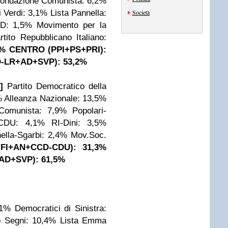
fondazione Comunista: 6,2%
 Verdi: 3,1%
Lista Pannella:
Società
-AD: 1,5%
Movimento per la
rtito Repubblicano Italiano:
0%
CENTRO (PPI+PS+PRI):
-LR+AD+SVP): 53,2%
]
Partito Democratico della
%
Alleanza Nazionale: 13,5%
 Comunista: 7,9%
Popolari-
CDU: 4,1%
RI-Dini: 3,5%
ella-Sgarbi: 2,4%
Mov.Soc.
FI+AN+CCD-CDU): 31,3%
D+SVP): 61,5%
,1%
Democratici di Sinistra:
o Segni: 10,4%
Lista Emma