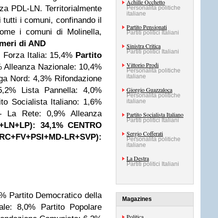
Achille Occhetto
anza PDL-LN.
Territorialmente
Personalità politiche
italiane
tutti i comuni, confinando il
Partito Pensionati
ome i comuni di Molinella,
Partiti politici Italiani
umeri di AND
Sinistra Critica
Partiti politici Italiani
]
Forza Italia: 15,4%
Partito
Vittorio Prodi
%
Alleanza Nazionale: 10,4%
Personalità politiche
italiane
ga Nord: 4,3%
Rifondazione
5,2%
Lista Pannella: 4,0%
Giorgio Guazzaloca
Personalità politiche
ito Socialista Italiano: 1,6%
italiane
- La Rete: 0,9%
Alleanza
Partito Socialista Italiano
Partiti politici Italiani
+LN+LP): 34,1%
CENTRO
Sergio Cofferati
RC+FV+PSI+MD-LR+SVP):
Personalità politiche
italiane
La Destra
Partiti politici Italiani
0%
Partito Democratico della
Magazines
ale: 8,0%
Partito Popolare
Politica