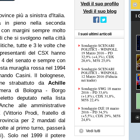
Vedi il suo profilo
Vedi il suo blog
ince più a sinistra d'Italia.
I
a in pieno nella seconda
e con margini sempre molto
I suoi ultimi articoli
li che si svolgono nella città
litiche, tutte e 3 le volte che
Sondaggio SCENARI
POLITICI – WINPOLL
ppresentanti del CSX hanno
19 Marzo 2016 – PD
32,9% (+4,3%), CDX
 i 4 del senato e sempre con
28,6%, M5S 25,0%
esta muraglia rossa nel 1994
Sondaggio SCENARI
POLITICI – WINPOLL
nando Casini.
Il bolognese,
12 Marzo 2016 (Fiducia
nei leader)
ne strabattuto da
Achille
Sondaggio SWG 18 marzo
amera di Bologna - Borgo
2016 – PD 33,6%
(+1,8%), CDX 31,8%,
etto deputato nella lista
M5S 22,4%
Anche alle amministrative
Sondaggio IXÈ 18 marzo
2016 – PD 34,5%
Vittorio Prodi, fratello di
(+5,5%), CDX 29%, M5S
24,8%
rovincia per 2 mandati dal
olte al primo turno, passerà
Vedi tutti
).
Solo nel 1999 il potere