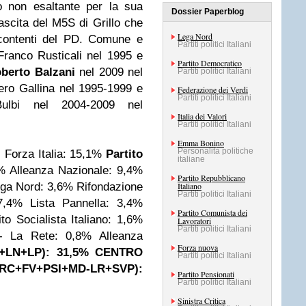
o non esaltante per la sua
Dossier Paperblog
ascita del M5S di Grillo che
Lega Nord
contenti del PD.
Comune e
Partiti politici Italiani
Franco Rusticali nel 1995 e
Partito Democratico
berto Balzani
nel 2009 nel
Partiti politici Italiani
ero Gallina nel 1995-1999 e
Federazione dei Verdi
Partiti politici Italiani
ulbi nel 2004-2009 nel
Italia dei Valori
Partiti politici Italiani
Emma Bonino
Personalità politiche
]
Forza Italia: 15,1%
Partito
italiane
9%
Alleanza Nazionale: 9,4%
Partito Repubblicano
ga Nord: 3,6%
Rifondazione
Italiano
Partiti politici Italiani
7,4%
Lista Pannella: 3,4%
Partito Comunista dei
ito Socialista Italiano: 1,6%
Lavoratori
Partiti politici Italiani
- La Rete: 0,8%
Alleanza
Forza nuova
+LN+LP): 31,5%
CENTRO
Partiti politici Italiani
RC+FV+PSI+MD-LR+SVP):
Partito Pensionati
Partiti politici Italiani
Sinistra Critica