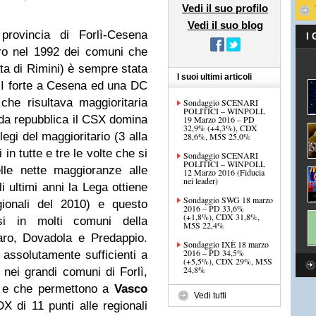
Vedi il suo profilo
Vedi il suo blog
rovincia di Forlì-Cesena
I
ro nel 1992 dei comuni che
ta di Rimini) è sempre stata
I suoi ultimi articoli
RI forte a Cesena ed una DC
che risultava maggioritaria
Sondaggio SCENARI
POLITICI – WINPOLL
da repubblica il CSX domina
19 Marzo 2016 – PD
32,9% (+4,3%), CDX
legi del maggioritario (3 alla
28,6%, M5S 25,0%
in tutte e tre le volte che si
Sondaggio SCENARI
POLITICI – WINPOLL
lle nette maggioranze alle
12 Marzo 2016 (Fiducia
nei leader)
i ultimi anni la Lega ottiene
Sondaggio SWG 18 marzo
egionali del 2010) e questo
2016 – PD 33,6%
(+1,8%), CDX 31,8%,
i in molti comuni della
M5S 22,4%
aro, Dovadola e Predappio.
Sondaggio IXÈ 18 marzo
2016 – PD 34,5%
 assolutamente sufficienti a
(+5,5%), CDX 29%, M5S
24,8%
nei grandi comuni di Forlì,
o e che permettono a
Vasco
Vedi tutti
X di 11 punti alle regionali