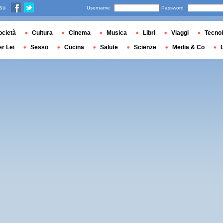
 su
Username
Password
ocietà
Cultura
Cinema
Musica
Libri
Viaggi
Tecnol
er Lei
Sesso
Cucina
Salute
Scienze
Media & Co