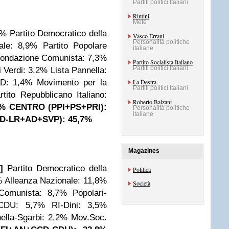
Partiti politici Italiani
Rimini
Mete
4%
Partito Democratico della
Vasco Errani
Personalità politiche
ale: 8,9%
Partito Popolare
italiane
fondazione Comunista: 7,3%
Partito Socialista Italiano
Partiti politici Italiani
 Verdi: 3,2%
Lista Pannella:
-AD: 1,4%
Movimento per la
La Destra
Partiti politici Italiani
rtito Repubblicano Italiano:
Roberto Balzani
1%
CENTRO (PPI+PS+PRI):
Personalità politiche
italiane
D-LR+AD+SVP): 45,7%
Magazines
]
Partito Democratico della
Politica
%
Alleanza Nazionale: 11,8%
Società
 Comunista: 8,7%
Popolari-
CDU: 5,7%
RI-Dini: 3,5%
ella-Sgarbi: 2,2%
Mov.Soc.