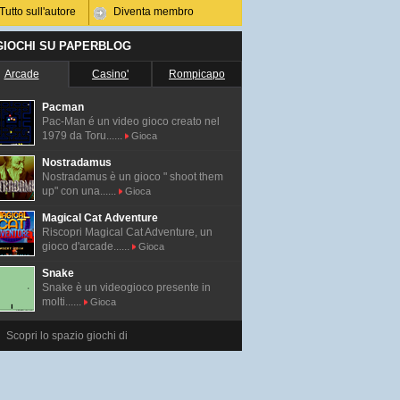
Tutto sull'autore
Diventa membro
 GIOCHI SU PAPERBLOG
Arcade
Casino'
Rompicapo
Pacman
Pac-Man é un video gioco creato nel
1979 da Toru......
Gioca
Nostradamus
Nostradamus è un gioco " shoot them
up" con una......
Gioca
Magical Cat Adventure
Riscopri Magical Cat Adventure, un
gioco d'arcade......
Gioca
Snake
Snake è un videogioco presente in
molti......
Gioca
Scopri lo spazio giochi di