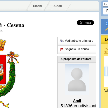
Giochi
Autori
ì - Cesena
ici
L
Vedi articolo originale
L'
Segnala un abuso
GI
A proposito dell'autore
Agi
Andl
51336
condivisioni