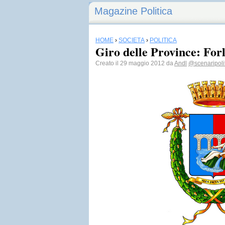
Magazine Politica
HOME
›
SOCIETÀ
›
POLITICA
Giro delle Province: Forl
Creato il 29 maggio 2012 da
Andl
@scenaripolit