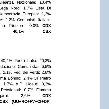
Alleanza Nazionale: 10,4%
Lega Nord: 1,7%
Lista Di
Democrazia Europea: 1,2%
le: 2,2%
Comunisti Italiani:
ma Tricolore: 0,0%
CDX
I): 40,1%
CSX
: 40,4%
Forza Italia: 20,3%
ndazione Comunista: 6,8%
: 2,1%
Fed. dei Verdi: 2,8%
mma Bonino: 2,4%
Di Pietro
i: 1,7%
A.P. Udeur: 0,2%
 Pensionati: 0,7%
Fiamma
Sgarbi: 2,6%
CDX
CSX (UU+RC+FV+CI+DP-