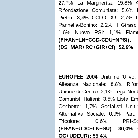
27,7%
La Margherita: 15,8%
Rifondazione Comunista: 5,6%
Pietro: 3,4%
CCD-CDU: 2,7%
Pannella-Bonino: 2,2%
Il Giraso
1,6%
Nuovo PSI: 1,1%
Fiam
(FI+AN+LN+CCD-CDU+NPS
(DS+MAR+RC+GIR+CI): 52,9%
EUROPEE 2004
Uniti nell'Ulivo
Alleanza Nazionale: 8,8%
Rifo
Unione di Centro: 3,1%
Lega Nord
Comunisti Italiani: 3,5%
Lista E
Occhetto: 1,7%
Socialisti Unit
Alternativa Sociale: 0,9%
Part.
Tricolore: 0,6%
PRI-
(FI+AN+UDC+LN+SU): 36,0%
OC+UDEUR): 55,4%