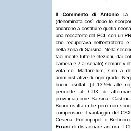
Il Commento di Antonio
La p
(denominata così dopo lo scorpo
andarono a costituire quella neona
una roccaforte del PCI, con un P
che recuperava nell'entroterra e 
nella zona di Sarsina.
Nella secon
facilmente tutte le elezioni, dai col
camera e 2 al senato) sempre vinti 
vota col Mattarellum, sino a de
amministrative di ogni grado.
Negl
buoni risultati (il 13,5% alle r
permette al CDX di affermars
provincia,come Sarsina, Castroc
Buoni risultati che però non sono
compensare il vantaggio del CSX 
Cesena, Forlimpopoli e Bertinor
Errani
di distanziare ancora il CD