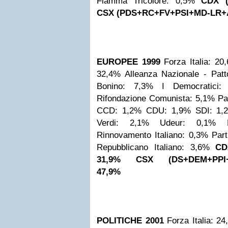
Fiamma Tricolore: 0,5%
CDX (
CSX (PDS+RC+FV+PSI+MD-LR+A
EUROPEE 1999
Forza Italia: 20
32,4%
Alleanza Nazionale - Pat
Bonino: 7,3%
I Democratici:
Rifondazione Comunista: 5,1%
Pa
CCD: 1,2%
CDU: 1,9%
SDI: 1,
Verdi: 2,1%
Udeur: 0,1%
Rinnovamento Italiano: 0,3%
Part
Repubblicano Italiano: 3,6%
CD
31,9%
CSX (DS+DEM+PPI+S
47,9%
POLITICHE 2001
Forza Italia: 2