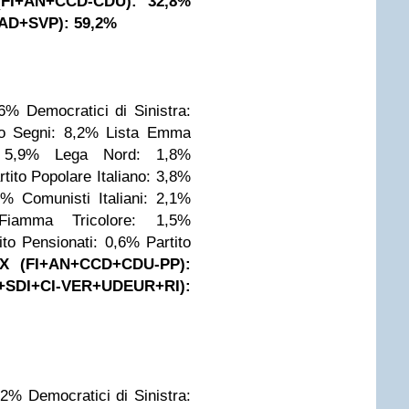
FI+AN+CCD-CDU): 32,8%
D+SVP): 59,2%
,6%
Democratici di Sinistra:
to Segni: 8,2%
Lista Emma
 5,9%
Lega Nord: 1,8%
rtito Popolare Italiano: 3,8%
2%
Comunisti Italiani: 2,1%
Fiamma Tricolore: 1,5%
ito Pensionati: 0,6%
Partito
X (FI+AN+CCD+CDU-PP):
DI+CI-VER+UDEUR+RI):
4,2%
Democratici di Sinistra: