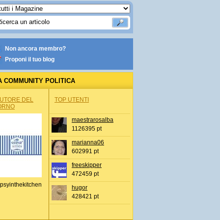
Non ancora membro?
Proponi il tuo blog
A COMMUNITY POLITICA
AUTORE DEL
TOP UTENTI
ORNO
maestrarosalba
1126395 pt
marianna06
602991 pt
freeskipper
472459 pt
psyinthekitchen
hugor
428421 pt