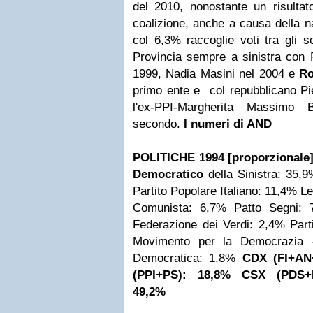
del 2010, nonostante un risultat
coalizione, anche a causa della n
col 6,3% raccoglie voti tra gli s
Provincia sempre a sinistra con 
1999,
Nadia Masini nel 2004 e
Ro
primo ente e
col repubblicano Pi
l'ex-PPI-Margherita
Massimo B
secondo.
I numeri di AND
POLITICHE 1994 [proporzionale
Democratico
della Sinistra: 35,
Partito Popolare Italiano: 11,4%
Le
Comunista: 6,7%
Patto Segni: 
Federazione dei Verdi: 2,4%
Part
Movimento per la Democrazia 
Democratica: 1,8%
CDX (FI+AN
(PPI+PS): 18,8%
CSX (PDS+
49,2%