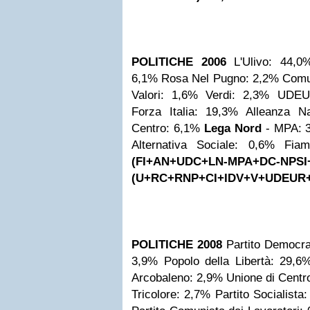
POLITICHE 2006
L'Ulivo: 44,0
6,1%
Rosa Nel Pugno: 2,2%
Comun
Valori: 1,6%
Verdi: 2,3%
UDEU
Forza Italia: 19,3%
Alleanza N
Centro: 6,1%
Lega Nord
- MPA: 
Alternativa Sociale: 0,6%
Fiam
(FI+AN+UDC+LN-MPA+DC-NPS
(U+RC+RNP+CI+IDV+V+UDEUR+
POLITICHE 2008
Partito Democra
3,9%
Popolo della Libertà: 29,6
Arcobaleno: 2,9%
Unione di Centr
Tricolore: 2,7%
Partito Socialista