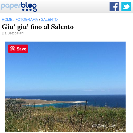
HOME
›
FOTOGRAFIA
›
SALENTO
Giu’ giu’ fino al Salento
Da
Betticalani
Save