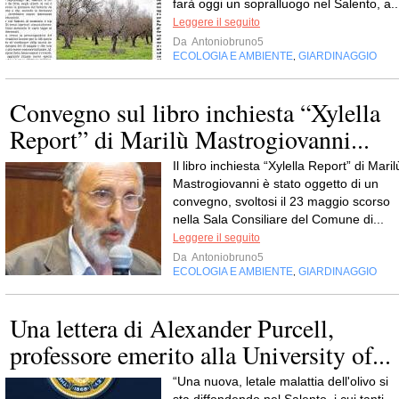
farà oggi un sopralluogo nel Salento, a..
Leggere il seguito
Da
Antoniobruno5
ECOLOGIA E AMBIENTE
GIARDINAGGIO
,
Convegno sul libro inchiesta “Xylella
Report” di Marilù Mastrogiovanni...
Il libro inchiesta “Xylella Report” di Maril
Mastrogiovanni è stato oggetto di un
convegno, svoltosi il 23 maggio scorso
nella Sala Consiliare del Comune di...
Leggere il seguito
Da
Antoniobruno5
ECOLOGIA E AMBIENTE
GIARDINAGGIO
,
Una lettera di Alexander Purcell,
professore emerito alla University of...
“Una nuova, letale malattia dell'olivo si
sta diffondendo nel Salento, i cui tanti