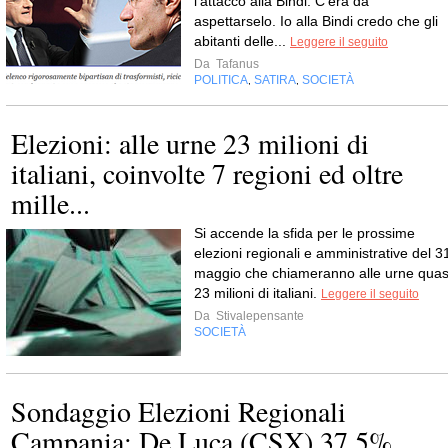
l'attacco alla Bindi. C'era da
aspettarselo. Io alla Bindi credo che gli
abitanti delle...
Leggere il seguito
Da
Tafanus
POLITICA
SATIRA
SOCIETÀ
,
,
Elezioni: alle urne 23 milioni di
italiani, coinvolte 7 regioni ed oltre
mille...
Si accende la sfida per le prossime
elezioni regionali e amministrative del 3
maggio che chiameranno alle urne quas
23 milioni di italiani.
Leggere il seguito
Da
Stivalepensante
SOCIETÀ
Sondaggio Elezioni Regionali
Campania: De Luca (CSX) 37,5%,