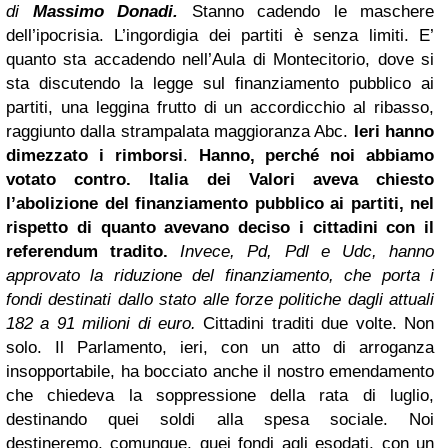
di
Massimo Donadi
.
Stanno cadendo le maschere
dell’ipocrisia. L’ingordigia dei partiti è senza limiti. E’
quanto sta accadendo nell’Aula di Montecitorio, dove si
sta discutendo la legge sul finanziamento pubblico ai
partiti, una leggina frutto di un accordicchio al ribasso,
raggiunto dalla strampalata maggioranza Abc.
Ieri hanno
dimezzato i rimborsi
.
Hanno, perché noi abbiamo
votato contro.
Italia dei Valori
aveva chiesto
l’abolizione del finanziamento pubblico ai partiti, nel
rispetto di quanto avevano deciso i cittadini con il
referendum tradito.
Invece, Pd, Pdl e Udc, hanno
approvato la riduzione del finanziamento, che porta i
fondi destinati dallo stato alle forze politiche
dagli attuali
182 a 91 milioni di euro.
Cittadini traditi due volte. Non
solo. Il Parlamento, ieri, con un atto di arroganza
insopportabile, ha bocciato anche il nostro emendamento
che chiedeva la soppressione della rata di luglio,
destinando quei soldi alla spesa sociale. Noi
destineremo, comunque, quei fondi agli esodati, con un