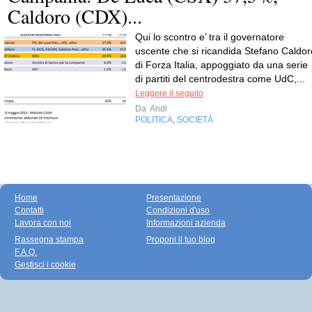
Caldoro (CDX)...
Qui lo scontro e’ tra il governatore
uscente che si ricandida Stefano Caldor
di Forza Italia, appoggiato da una serie
di partiti del centrodestra come UdC,...
Leggere il seguito
Da
Andl
POLITICA
SOCIETÀ
,
Home
Presentazione
Contatti
Condizioni d'uso
Lavora con noi
Informazioni azienda
Rassegna stampa
Proponi il tuo blog
F.A.Q.
Gestisci i cookie