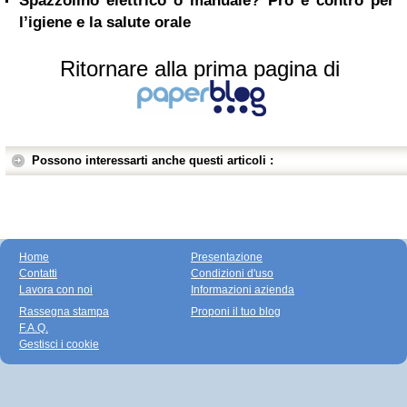
Spazzolino elettrico o manuale? Pro e contro per
l’igiene e la salute orale
Ritornare alla prima pagina di
Possono interessarti anche questi articoli :
Home
Presentazione
Contatti
Condizioni d'uso
Lavora con noi
Informazioni azienda
Rassegna stampa
Proponi il tuo blog
F.A.Q.
Gestisci i cookie