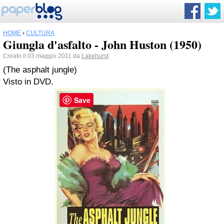
HOME
›
CULTURA
Giungla d'asfalto - John Huston (1950)
Creato il 03 maggio 2011 da
Lakehurst
(The asphalt jungle)
Visto in DVD.
Save