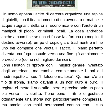
Un uomo appena uscito di carcere organizza una rapina
di gioielli, con il finanziamento di un avvocato ormai nelle
acque stagnanti della crisi economica e con l’aiuto di un
manipoli di piccoli criminali locali. La cosa andrebbe
anche a buon fine se non ci fosse la sfortuna (o meglio, il
destino avverso), un po di cupidigia e tradimenti e infine
uno dei complice che vuota il sacco. Il piano perfetto
diventa una fuga casuale verso una fine già ampiamente
prevedibile (come nel migliore dei noir).
John Huston
ci riprova con il miglior genere inventato
dagli americani, ma cambia completamente i toni e i
modi rispetto al suo “
Il falcone maltese
”. Qui non c’è un
filo di ironia, siamo davanti a un noir duro e puro. Il
regista ci mette il suo stile libero e preciso solo un poco
più verso l’invisibilità. Tiene bene il ritmo e gestisce
ottimamente una storia non particolarmente complessa,
ma ampia; con molti personaggi ognuno con il suo