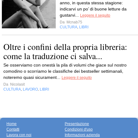
anno, in questa stessa stagione:
indicarvi un po’ di buone letture da
gustarvi...
Leggere il seguito
Da
Mcnab75
CULTURA
LIBRI
,
Oltre i confini della propria libreria:
come la traduzione ci salva...
Se osserviamo con onestà la pila di volumi che giace sul nostro
comodino o scorriamo le classifiche dei bestseller settimanali,
noteremo quasi sicurament...
Leggere il seguito
Da
Nicolasit
CULTURA
LAVORO
LIBRI
,
,
Home
Presentazione
Contatti
Condizioni d'uso
Lavora con noi
Informazioni azienda