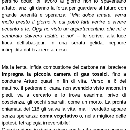
persino dodici di lavoro al giorno non lo spaventano
affatto, anzi gli danno la forza per guardare al futuro con
grande serenità e speranza: “
Mia dolce amata, verrà
molto presto il giorno in cui potrò farti venire e vivere
accanto a te. Oggi ho visto un appartamentino, che mi è
sembrato davvero adatto a noi
” – le scrive, alla luce
fioca dell’abat-jour, in una serata gelida, neppure
intiepidita dal braciere acceso.
Ma la lenta, infida combustione del carbone nel braciere
impregna la piccola camera di gas tossici
, fino a
condurre Arturo quasi in fin di vita. Verso le 6 del
mattino, il padrone di casa, non avendolo visto ancora in
piedi, va a cercarlo e lo trova esanime, privo di
coscienza, gli occhi sbarrati, come un morto. La pronta
chiamata del 118 gli salva la vita, ma il verdetto appare
senza speranza:
coma vegetativo
o, nella migliore delle
ipotesi, tetraplegia irreversibile!
Giorni e giorni in rianimazione con la vita sempre appesa