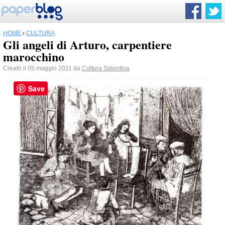
HOME
›
CULTURA
Gli angeli di Arturo, carpentiere
marocchino
Creato il 05 maggio 2011 da
Cultura Salentina
Save