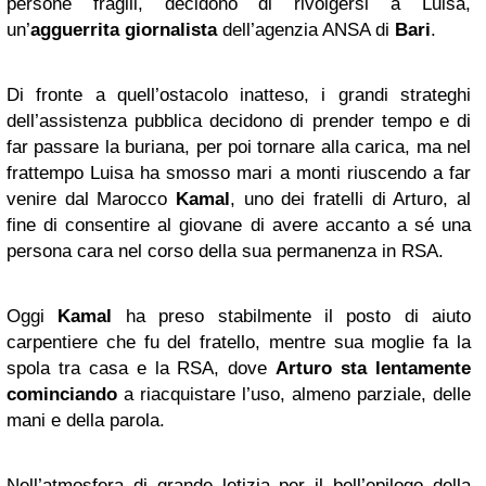
persone fragili, decidono di rivolgersi a Luisa,
un’
agguerrita giornalista
dell’agenzia ANSA di
Bari
.
Di fronte a quell’ostacolo inatteso, i grandi strateghi
dell’assistenza pubblica decidono di prender tempo e di
far passare la buriana, per poi tornare alla carica, ma nel
frattempo Luisa ha smosso mari a monti riuscendo a far
venire dal Marocco
Kamal
, uno dei fratelli di Arturo, al
fine di consentire al giovane di avere accanto a sé una
persona cara nel corso della sua permanenza in RSA.
Oggi
Kamal
ha preso stabilmente il posto di aiuto
carpentiere che fu del fratello, mentre sua moglie fa la
spola tra casa e la RSA, dove
Arturo sta lentamente
cominciando
a riacquistare l’uso, almeno parziale, delle
mani e della parola.
Nell’atmosfera di grande letizia per il bell’epilogo della