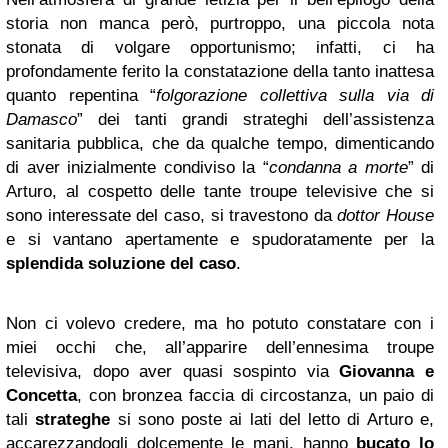
storia non manca però, purtroppo, una piccola nota
stonata di volgare opportunismo; infatti, ci ha
profondamente ferito la constatazione della tanto inattesa
quanto repentina “
folgorazione collettiva sulla via di
Damasco
” dei tanti grandi strateghi dell’assistenza
sanitaria pubblica, che da qualche tempo, dimenticando
di aver inizialmente condiviso la “
condanna a morte
” di
Arturo, al cospetto delle tante troupe televisive che si
sono interessate del caso, si travestono da
dottor House
e si vantano apertamente e spudoratamente per la
splendida soluzione del caso
.
Non ci volevo credere, ma ho potuto constatare con i
miei occhi che, all’apparire dell’ennesima troupe
televisiva, dopo aver quasi sospinto via
Giovanna e
Concetta
, con bronzea faccia di circostanza, un paio di
tali
strateghe
si sono poste ai lati del letto di Arturo e,
accarezzandogli dolcemente le mani, hanno
bucato lo