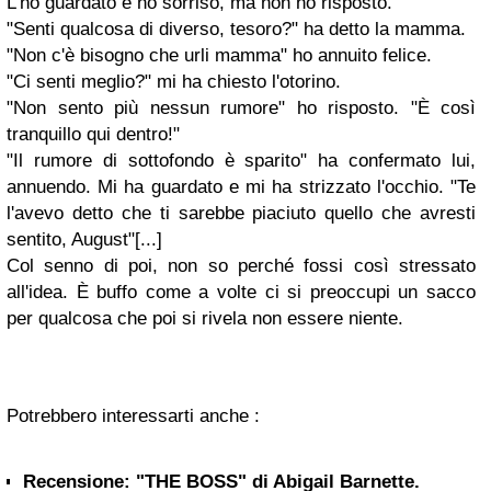
L'ho guardato e ho sorriso, ma non ho risposto.
"Senti qualcosa di diverso, tesoro?" ha detto la mamma.
"Non c'è bisogno che urli mamma" ho annuito felice.
"Ci senti meglio?" mi ha chiesto l'otorino.
"Non sento più nessun rumore" ho risposto. "È così
tranquillo qui dentro!"
"Il rumore di sottofondo è sparito" ha confermato lui,
annuendo. Mi ha guardato e mi ha strizzato l'occhio. "Te
l'avevo detto che ti sarebbe piaciuto quello che avresti
sentito, August"[...]
Col senno di poi, non so perché fossi così stressato
all'idea. È buffo come a volte ci si preoccupi un sacco
per qualcosa che poi si rivela non essere niente.
Potrebbero interessarti anche :
Recensione: "THE BOSS" di Abigail Barnette.