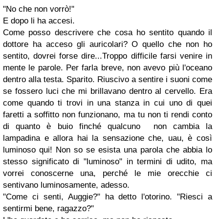
"No che non vorrò!"
E dopo li ha accesi.
Come posso descrivere che cosa ho sentito quando il
dottore ha acceso gli auricolari? O quello che non ho
sentito, dovrei forse dire...Troppo difficile farsi venire in
mente le parole. Per farla breve, non avevo più l'oceano
dentro alla testa. Sparito. Riuscivo a sentire i suoni come
se fossero luci che mi brillavano dentro al cervello. Era
come quando ti trovi in una stanza in cui uno di quei
faretti a soffitto non funzionano, ma tu non ti rendi conto
di quanto è buio finché qualcuno non cambia la
lampadina e allora hai la sensazione che, uau, è così
luminoso qui! Non so se esista una parola che abbia lo
stesso significato di "luminoso" in termini di udito, ma
vorrei conoscerne una, perché le mie orecchie ci
sentivano luminosamente, adesso.
"Come ci senti, Auggie?" ha detto l'otorino. "Riesci a
sentirmi bene, ragazzo?"