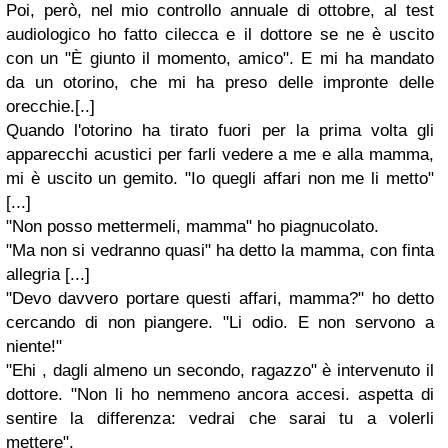
Poi, però, nel mio controllo annuale di ottobre, al test
audiologico ho fatto cilecca e il dottore se ne è uscito
con un "È giunto il momento, amico". E mi ha mandato
da un otorino, che mi ha preso delle impronte delle
orecchie.[..]
Quando l'otorino ha tirato fuori per la prima volta gli
apparecchi acustici per farli vedere a me e alla mamma,
mi è uscito un gemito. "Io quegli affari non me li metto"
[...]
"Non posso mettermeli, mamma" ho piagnucolato.
"Ma non si vedranno quasi" ha detto la mamma, con finta
allegria [...]
"Devo davvero portare questi affari, mamma?" ho detto
cercando di non piangere. "Li odio. E non servono a
niente!"
"Ehi , dagli almeno un secondo, ragazzo" è intervenuto il
dottore. "Non li ho nemmeno ancora accesi. aspetta di
sentire la differenza: vedrai che sarai tu a volerli
mettere".