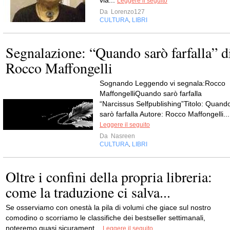
via...
Leggere il seguito
Da
Lorenzo127
CULTURA
LIBRI
,
Segnalazione: “Quando sarò farfalla” d
Rocco Maffongelli
Sognando Leggendo vi segnala:Rocco
MaffongelliQuando sarò farfalla
“Narcissus Selfpublishing”Titolo: Quand
sarò farfalla Autore: Rocco Maffongelli...
Leggere il seguito
Da
Nasreen
CULTURA
LIBRI
,
Oltre i confini della propria libreria:
come la traduzione ci salva...
Se osserviamo con onestà la pila di volumi che giace sul nostro
comodino o scorriamo le classifiche dei bestseller settimanali,
noteremo quasi sicurament...
Leggere il seguito