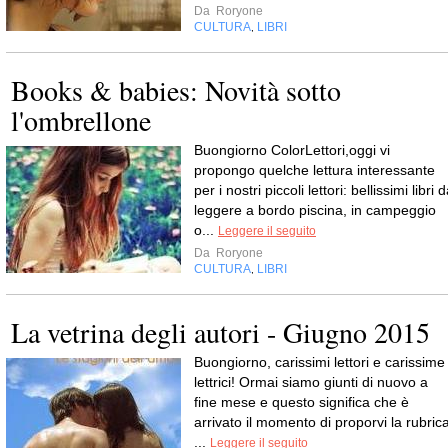
Da
Roryone
CULTURA
LIBRI
,
Books & babies: Novità sotto
l'ombrellone
Buongiorno ColorLettori,oggi vi
propongo quelche lettura interessante
per i nostri piccoli lettori: bellissimi libri 
leggere a bordo piscina, in campeggio
o...
Leggere il seguito
Da
Roryone
CULTURA
LIBRI
,
La vetrina degli autori - Giugno 2015
Buongiorno, carissimi lettori e carissime
lettrici! Ormai siamo giunti di nuovo a
fine mese e questo significa che è
arrivato il momento di proporvi la rubric
...
Leggere il seguito