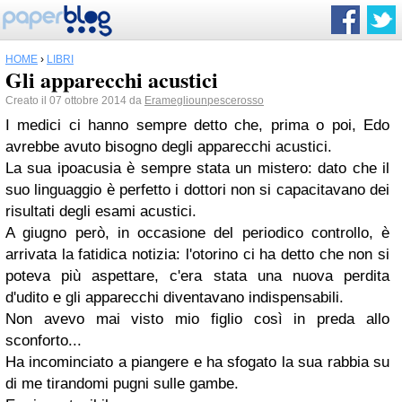
HOME
›
LIBRI
Gli apparecchi acustici
Creato il 07 ottobre 2014 da
Eramegliounpescerosso
I medici ci hanno sempre detto che, prima o poi, Edo
avrebbe avuto bisogno degli apparecchi acustici.
La sua ipoacusia è sempre stata un mistero: dato che il
suo linguaggio è perfetto i dottori non si capacitavano dei
risultati degli esami acustici.
A giugno però, in occasione del periodico controllo, è
arrivata la fatidica notizia: l'otorino ci ha detto che non si
poteva più aspettare, c'era stata una nuova perdita
d'udito e gli apparecchi diventavano indispensabili.
Non avevo mai visto mio figlio così in preda allo
sconforto...
Ha incominciato a piangere e ha sfogato la sua rabbia su
di me tirandomi pugni sulle gambe.