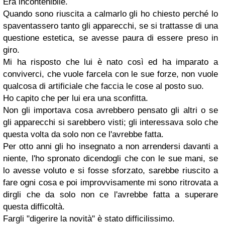
Era incontenibile.
Quando sono riuscita a calmarlo gli ho chiesto perché lo
spaventassero tanto gli apparecchi, se si trattasse di una
questione estetica, se avesse paura di essere preso in
giro.
Mi ha risposto che lui è nato così ed ha imparato a
conviverci, che vuole farcela con le sue forze, non vuole
qualcosa di artificiale che faccia le cose al posto suo.
Ho capito che per lui era una sconfitta.
Non gli importava cosa avrebbero pensato gli altri o se
gli apparecchi si sarebbero visti; gli interessava solo che
questa volta da solo non ce l'avrebbe fatta.
Per otto anni gli ho insegnato a non arrendersi davanti a
niente, l'ho spronato dicendogli che con le sue mani, se
lo avesse voluto e si fosse sforzato, sarebbe riuscito a
fare ogni cosa e poi improvvisamente mi sono ritrovata a
dirgli che da solo non ce l'avrebbe fatta a superare
questa difficoltà.
Fargli "digerire la novità" è stato difficilissimo.