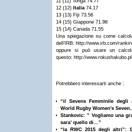
11 (11) Tonga 74.77
12 (12)
Italia
74.17
13 (13) Fiji 73.56
14 (15) Giappone 71.98
15 (14) Canada 71.55
Una spiegazione su come calcolar
dell'IRB: http://www.irb.com/ranki
oppure si può usare un calcol
questo: http://www.rokushakubo.p
Potrebbero interessarti anche :
“il Sevens Femminile degli al
World Rugby Women’s Seven..
Stankovic: ” Vogliamo una gra
sara’ quello di…”
“la RWC 2015 degli altri”: 