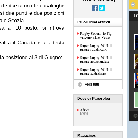
n le due sconfitte casalinghe
asi due punti e due posizioni
I
a e Scozia.
I suoi ultimi articoli
sa al 10 posto, si ritrova
Rugby Sevens: le Figi
vincono a Las Vegas
valca il Canada e si attesta
Super Rugby 2015: il
girone sudafricano
 la posizione al 3 di Giugno:
Super Rugby 2015: il
girone neozelandese
Super Rugby 2015: il
girone australiano
Vedi tutti
Dossier Paperblog
Africa
Mete
Magazines