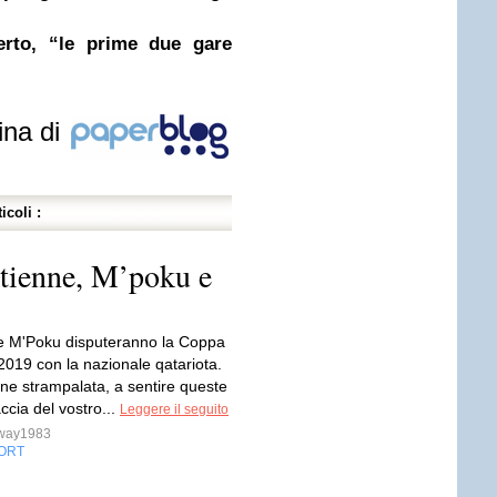
rto, “le prime due gare
ina di
icoli :
stienne, M’poku e
e M'Poku disputeranno la Coppa
2019 con la nazionale qatariota.
one strampalata, a sentire queste
accia del vostro...
Leggere il seguito
sway1983
ORT