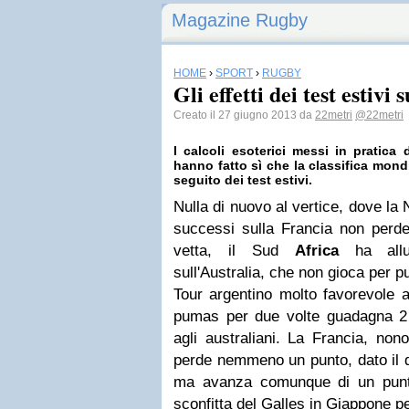
Magazine Rugby
HOME
›
SPORT
›
RUGBY
Gli effetti dei test estivi 
Creato il 27 giugno 2013 da
22metri
@22metri
I calcoli esoterici messi in pratica 
hanno fatto sì che la classifica mon
seguito dei test estivi.
Nulla di nuovo al vertice, dove la
successi sulla Francia non perd
vetta, il Sud
Africa
ha allu
sull'Australia, che non gioca per p
Tour argentino molto favorevole al
pumas per due volte guadagna 2 p
agli australiani. La Francia, nono
perde nemmeno un punto, dato il d
ma avanza comunque di un punto
sconfitta del Galles in Giappone pe