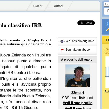
Giochi
Autori
sula classifica IRB
dall'International Rugby Board
L
Vedi articolo originale
diale subisse qualche cambio a
L'
Segnala un abuso
GI
 Nuova Zelanda con i suoi tre
A proposito dell'autore
e nessun punto e rimane in
ngato di qualche punto
unti IRB contro i Lions.
l'Inghilterra, che battendo i
unti e si avvicina proprio
stante le tre sconfitte, non
Agi
22metri
ivario dalla Nuova Zelanda,
939
condivisioni
, sfruttando al disastrosa
Vedi il suo profilo
r 23 - 8 il 15 Giugno.
Vedi il suo blog