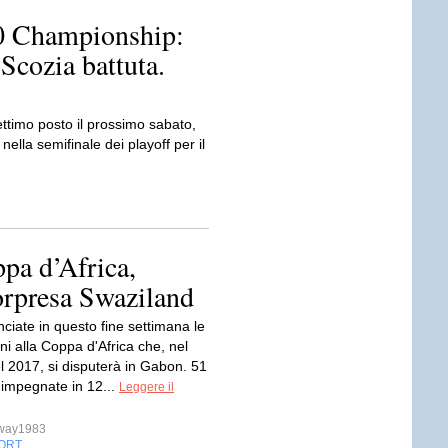
0 Championship:
 Scozia battuta.
ettimo posto il prossimo sabato,
 nella semifinale dei playoff per il
ppa d’Africa,
sorpresa Swaziland
ciate in questo fine settimana le
oni alla Coppa d'Africa che, nel
l 2017, si disputerà in Gabon. 51
 impegnate in 12...
Leggere il
sway1983
ORT