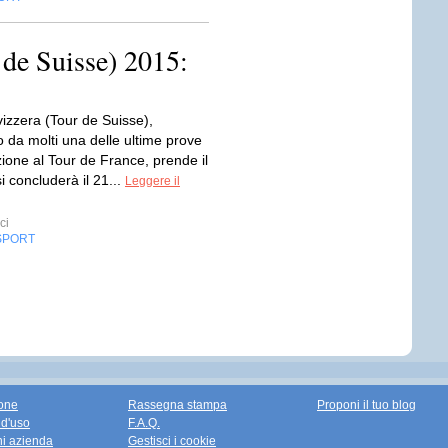
 de Suisse) 2015:
Svizzera (Tour de Suisse),
 da molti una delle ultime prove
ione al Tour de France, prende il
si concluderà il 21...
Leggere il
ci
SPORT
one
Rassegna stampa
Proponi il tuo blog
 d'uso
F.A.Q.
ni azienda
Gestisci i cookie