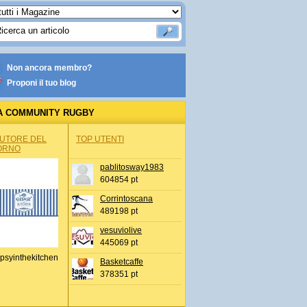
Non ancora membro?
Proponi il tuo blog
A COMMUNITY RUGBY
AUTORE DEL
TOP UTENTI
ORNO
pablitosway1983
604854 pt
Corrintoscana
489198 pt
vesuviolive
445069 pt
psyinthekitchen
Basketcaffe
378351 pt