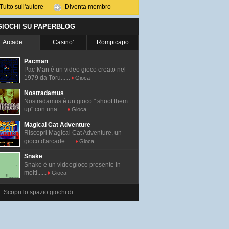
Tutto sull'autore
Diventa membro
 GIOCHI SU PAPERBLOG
Arcade
Casino'
Rompicapo
Pacman
Pac-Man é un video gioco creato nel
1979 da Toru......
Gioca
Nostradamus
Nostradamus è un gioco " shoot them
up" con una......
Gioca
Magical Cat Adventure
Riscopri Magical Cat Adventure, un
gioco d'arcade......
Gioca
Snake
Snake è un videogioco presente in
molti......
Gioca
Scopri lo spazio giochi di