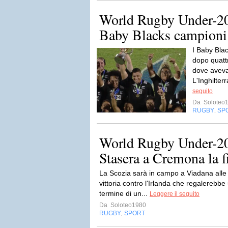
World Rugby Under-2
Baby Blacks campioni 
I Baby Bla
dopo quattro
dove aveva 
L'Inghilter
seguito
Da
Soloteo
RUGBY
SP
,
World Rugby Under-2
Stasera a Cremona la fi
La Scozia sarà in campo a Viadana alle 1
vittoria contro l'Irlanda che regalerebbe
termine di un...
Leggere il seguito
Da
Soloteo1980
RUGBY
SPORT
,