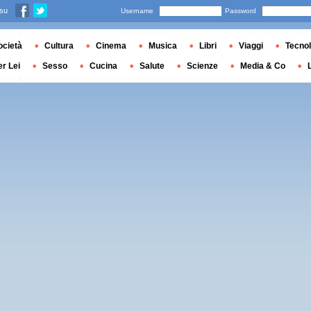
 su
Username
Password
ocietà
Cultura
Cinema
Musica
Libri
Viaggi
Tecnol
er Lei
Sesso
Cucina
Salute
Scienze
Media & Co