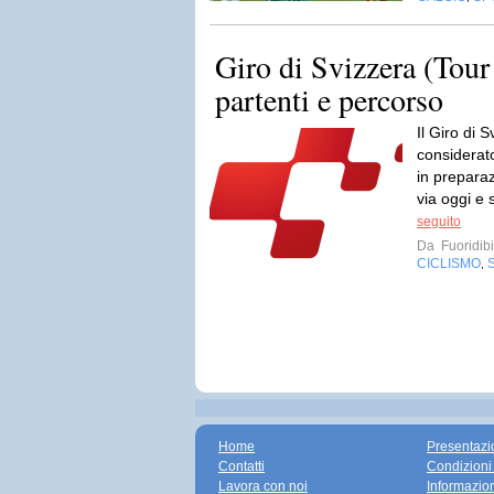
Giro di Svizzera (Tour
partenti e percorso
Il Giro di 
considerato
in preparaz
via oggi e 
seguito
Da
Fuoridibi
CICLISMO
,
Home
Presentazi
Contatti
Condizioni
Lavora con noi
Informazio