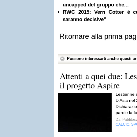
uncapped del gruppo che...
RWC 2015: Vern Cotter è ce
saranno decisive”
Ritornare alla prima pag
Possono interessarti anche questi art
Attenti a quei due: Le
il progetto Aspire
Lestienne 
D'Asia nel 
Dichiarazi
parole la f
Da
Pablito
CALCIO
SP
,