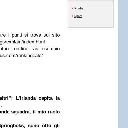
Rugby
Sport
e i punti si trova sul sito
ngs/explain/index.html
atore on-line, ad esempio
lus.com/rankingcalc/
tri”: L’Irlanda ospita la
.
nde squadra, il mio ruolo
Springboks, sono otto gli