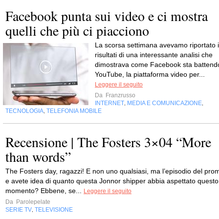
Facebook punta sui video e ci mostra
quelli che più ci piacciono
La scorsa settimana avevamo riportato i
risultati di una interessante analisi che
dimostrava come Facebook sta battend
YouTube, la piattaforma video per...
Leggere il seguito
Da
Franzrusso
INTERNET
MEDIA E COMUNICAZIONE
,
,
TECNOLOGIA
TELEFONIA MOBILE
,
Recensione | The Fosters 3×04 “More
than words”
The Fosters day, ragazzi! E non uno qualsiasi, ma l’episodio del pro
e avete idea di quanto questa Jonnor shipper abbia aspettato questo
momento? Ebbene, se...
Leggere il seguito
Da
Parolepelate
SERIE TV
TELEVISIONE
,