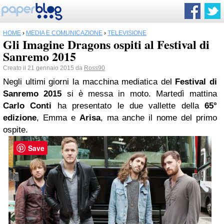
HOME
›
MEDIA E COMUNICAZIONE
›
TELEVISIONE
Gli Imagine Dragons ospiti al Festival di
Sanremo 2015
Creato il 21 gennaio 2015 da
Ross90
Negli ultimi giorni la macchina mediatica del
Festival di
Sanremo 2015
si è messa in moto. Martedì mattina
Carlo Conti
ha presentato le due vallette della
65°
edizione
, Emma e
Arisa
, ma anche il nome del primo
ospite.
Save