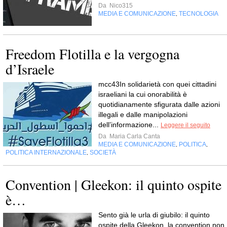
Da
Nico315
MEDIA E COMUNICAZIONE
TECNOLOGIA
,
Freedom Flotilla e la vergogna
d’Israele
mcc43In solidarietà con quei cittadini
israeliani la cui onorabilità è
quotidianamente sfigurata dalle azioni
illegali e dalle manipolazioni
dell’informazione...
Leggere il seguito
Da
Maria Carla Canta
MEDIA E COMUNICAZIONE
POLITICA
,
,
POLITICA INTERNAZIONALE
SOCIETÀ
,
Convention | Gleekon: il quinto ospite
è…
Sento già le urla di giubilo: il quinto
ospite della Gleekon, la convention non