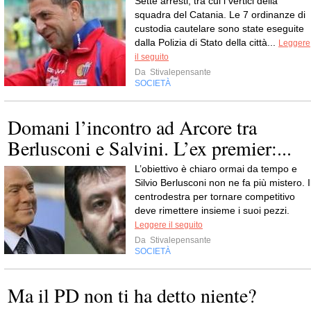
Sette arresti, tra cui i vertici della
squadra del Catania. Le 7 ordinanze di
custodia cautelare sono state eseguite
dalla Polizia di Stato della città...
Leggere
il seguito
Da
Stivalepensante
SOCIETÀ
Domani l’incontro ad Arcore tra
Berlusconi e Salvini. L’ex premier:...
L’obiettivo è chiaro ormai da tempo e
Silvio Berlusconi non ne fa più mistero. I
centrodestra per tornare competitivo
deve rimettere insieme i suoi pezzi.
Leggere il seguito
Da
Stivalepensante
SOCIETÀ
Ma il PD non ti ha detto niente?