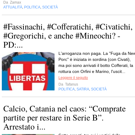
Da
Zamax
ATTUALITÀ
POLITICA
SOCIETÀ
,
,
#Fassinachi, #Cofferatichi, #Civatichi,
#Gregorichi, e anche #Mineochi? -
PD:...
L'arroganza non paga. La "Fuga da Ne
Porc" è iniziata in sordina (con Civati),
ma poi sono arrivati il botto Cofferati, la
rottura con Orfini e Marino, l'uscit...
Leggere il seguito
Da
Tafanus
POLITICA
SATIRA
SOCIETÀ
,
,
Calcio, Catania nel caos: “Comprate
partite per restare in Serie B”.
Arrestato i...