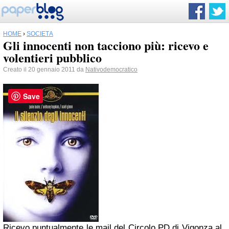
HOME
›
SOCIETÀ
Gli innocenti non tacciono più: ricevo e
volentieri pubblico
Creato il 20 gennaio 2011 da
Nativodemocratico
Save
Ricevo puntualmente le mail del Circolo PD di Vigonza al