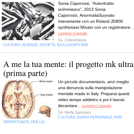
Sonia Caporossi, “Autoritratto
scimmiesco”, 2013 Sonia
Caporossi, AnormaliaSuonato
interamente con un Roland JD800
synthesizer.Mixato con un registratore...
Leggere il seguito
Da
Criticaimpura
CULTURA
SCIENZE
SOCIETÀ
DA CLASSIFICARE
,
,
,
A me la tua mente: il progetto mk ultra
(prima parte)
Un piccolo documentario, anzi meglio
una denuncia sulla manipolazione
mentale made in Italy. Preparai questi
video tempo addietro e poi li lasciai
decantare...
Leggere il seguito
Da
Marta Saponaro
CULTURA
DIARIO PERSONALE
PARI
,
,
OPPORTUNITÀ
PER LEI
,