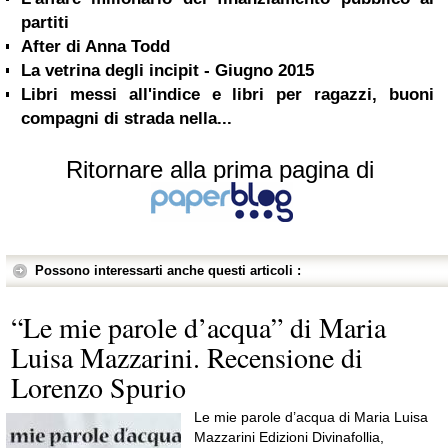
partiti
After di Anna Todd
La vetrina degli incipit - Giugno 2015
Libri messi all'indice e libri per ragazzi, buoni
compagni di strada nella...
Ritornare alla prima pagina di
Possono interessarti anche questi articoli :
“Le mie parole d’acqua” di Maria
Luisa Mazzarini. Recensione di
Lorenzo Spurio
Le mie parole d’acqua di Maria Luisa
Mazzarini Edizioni Divinafollia,