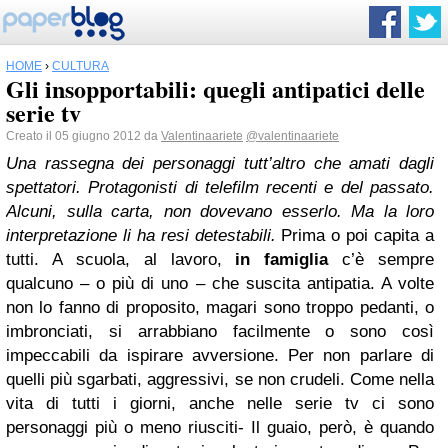
HOME
›
CULTURA
Gli insopportabili: quegli antipatici delle
serie tv
Creato il 05 giugno 2012 da
Valentinaariete
@valentinaariete
Una rassegna dei personaggi tutt’altro che amati dagli
spettatori. Protagonisti di telefilm recenti e del passato.
Alcuni, sulla carta, non dovevano esserlo. Ma la loro
interpretazione li ha resi detestabili.
Prima o poi capita a
tutti. A scuola, al lavoro,
in famiglia
c’è sempre
qualcuno – o più di uno – che suscita antipatia. A volte
non lo fanno di proposito, magari sono troppo pedanti, o
imbronciati, si arrabbiano facilmente o sono così
impeccabili da ispirare avversione. Per non parlare di
quelli più sgarbati, aggressivi, se non crudeli. Come nella
vita di tutti i giorni, anche nelle serie tv ci sono
personaggi più o meno riusciti- Il guaio, però, è quando