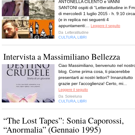
ANTONELLA CILENTO e VANNI
SANTONI ospiti di “Letteratitudine in Fm
di mercoledì 1 luglio 2015 - h. 9:10 circa
(e in replica nei seguenti 4
appuntamenti:...
Leggere il seguito
Da
Letteratitudine
CULTURA
LIBRI
,
Intervista a Massimiliano Bellezza
Ciao Massimiliano, benvenuto nel nostr
blog. Come prima cosa, ti piacerebbe
presentarti ai nostri lettori? Innanzitutto
grazie per l’accoglienza! Certo, mi...
Leggere il seguito
Da
Soleeluna
CULTURA
LIBRI
,
“The Lost Tapes”: Sonia Caporossi,
“Anormalia” (Gennaio 1995)