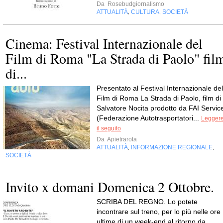
Da
Rosebudgiornalismo
ATTUALITÀ
CULTURA
SOCIETÀ
,
,
Cinema: Festival Internazionale del
Film di Roma "La Strada di Paolo" fil
di...
Presentato al Festival Internazionale del
Film di Roma La Strada di Paolo, film di
Salvatore Nocita prodotto da FAI Servic
(Federazione Autotrasportatori...
Legger
il seguito
Da
Apietrarota
ATTUALITÀ
INFORMAZIONE REGIONALE
,
,
SOCIETÀ
Invito x domani Domenica 2 Ottobre.
SCRIBA DEL REGNO. Lo potete
incontrare sul treno, per lo più nelle ore
ultime di un week-end al ritorno da