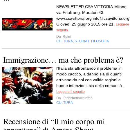
NEWSLETTER CSA VITTORIA-Milano
via Friuli ang. Muratori 43
www.csavittoria.org
info@csavittoria.org
Giovedì 25 giugno 2015 ore 21.
Leggere 
seguito
Da
Rulm
CULTURA
STORIA E FILOSOFIA
,
Immigrazione… ma che problema è?
l’Italia sta affrontando il problema in
modo caotico, a danno sia di quanti
arrivano da noi con valide ragioni e
buone intenzioni, sia della comunità...
Leggere il seguito
Da
Federbernardini53
CULTURA
Recensione di “Il mio corpo mi
appartiene” di Amina Sboui