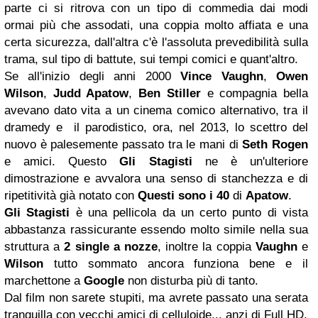
parte ci si ritrova con un tipo di commedia dai modi
ormai più che assodati, una coppia molto affiata e una
certa sicurezza, dall'altra c'è l'assoluta prevedibilità sulla
trama, sul tipo di battute, sui tempi comici e quant'altro.
Se all'inizio degli anni 2000
Vince Vaughn
,
Owen
Wilson
,
Judd Apatow
,
Ben Stiller
e compagnia bella
avevano dato vita a un cinema comico alternativo, tra il
dramedy e il parodistico, ora, nel 2013, lo scettro del
nuovo è palesemente passato tra le mani di
Seth Rogen
e amici. Questo
Gli Stagisti
ne è un'ulteriore
dimostrazione e avvalora una senso di stanchezza e di
ripetitività già notato con
Questi sono i 40
di
Apatow
.
Gli Stagisti
è una pellicola da un certo punto di vista
abbastanza rassicurante essendo molto simile nella sua
struttura a
2 single a nozze
, inoltre la coppia
Vaughn
e
Wilson
tutto sommato ancora funziona bene e il
marchettone a
Google
non disturba più di tanto.
Dal film non sarete stupiti, ma avrete passato una serata
tranquilla con vecchi amici di celluloide... anzi di Full HD.