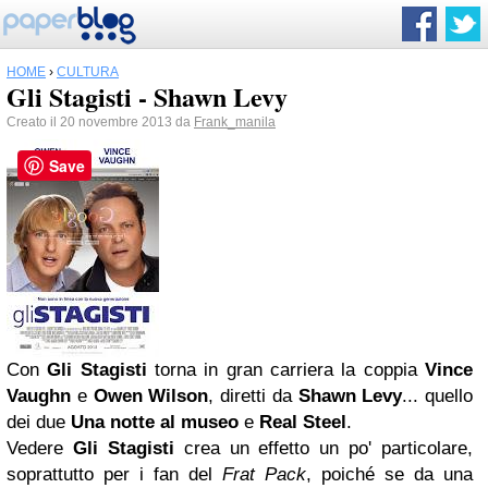
HOME
›
CULTURA
Gli Stagisti - Shawn Levy
Creato il 20 novembre 2013 da
Frank_manila
Save
Con
Gli Stagisti
torna in gran carriera la coppia
Vince
Vaughn
e
Owen Wilson
, diretti da
Shawn Levy
... quello
dei due
Una notte al museo
e
Real Steel
.
Vedere
Gli Stagisti
crea un effetto un po' particolare,
soprattutto per i fan del
Frat Pack
, poiché se da una