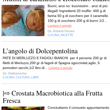
Buoni, anzi no: buonissimi…anzi di più:
illegali! Ingredienti 20 muffin: 400 g di
farina 50 g di zucchero per il caramello
150 g di zucchero 200 g di burro 1/2...
Leggere il seguito
Da
Roberto Ferrara
CUCINA
RICETTE
,
L’angolo di Dolcepentolina
PATE DI MERLUZZO E FAGIOLI BIANCHI per 4 persone 200 gr di
filetti di Merluzzo,200 gr di fagioli di Spagna sgocciolati,aglio, 6
pomodori secchi,1/2 litro di...
Leggere il seguito
Da
Gialloecucina
CUCINA
CULTURA
LIBRI
,
,
|⇨ Crostata Macrobiotica alla Frutta
Fresca
Concludiamo il consueto appuntamento