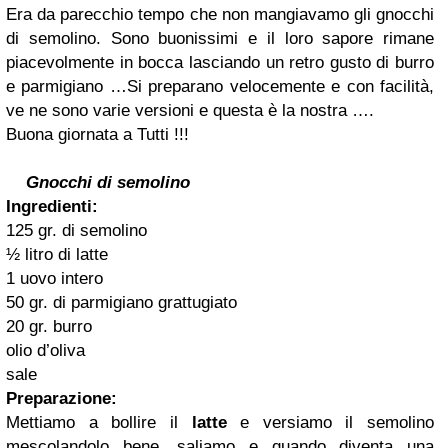
Era da parecchio tempo che non mangiavamo gli gnocchi
di semolino. Sono buonissimi e il loro sapore rimane
piacevolmente in bocca lasciando un retro gusto di burro
e parmigiano …Si preparano velocemente e con facilità,
ve ne sono varie versioni e questa è la nostra ….
Buona giornata a Tutti !!!
Gnocchi di semolino
Ingredienti:
125 gr. di semolino
½ litro di latte
1 uovo intero
50 gr. di parmigiano grattugiato
20 gr. burro
olio d’oliva
sale
Preparazione:
Mettiamo a bollire il
latte
e versiamo il semolino
mescolandolo bene, saliamo e quando diventa una