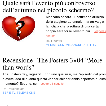
Quale sarà l’evento più controverso
dell’autunno nel piccolo schermo?
Mancano ancora 11 settimane all’inizio
della stagione autunnale, ma arriva già
la notizia che la rottura di una certa
coppia sarà forse l’evento più...
Leggere i
seguito
Da
Linda93
MEDIA E COMUNICAZIONE
SERIE TV
,
Recensione | The Fosters 3×04 “More
than words”
The Fosters day, ragazzi! E non uno qualsiasi, ma l’episodio del pro
e avete idea di quanto questa Jonnor shipper abbia aspettato questo
momento? Ebbene, se...
Leggere il seguito
Da
Parolepelate
SERIE TV
TELEVISIONE
,