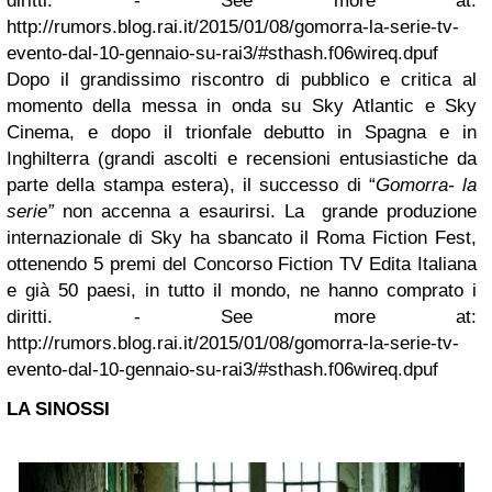
diritti. - See more at:
http://rumors.blog.rai.it/2015/01/08/gomorra-la-serie-tv-
evento-dal-10-gennaio-su-rai3/#sthash.f06wireq.dpuf
Dopo il grandissimo riscontro di pubblico e critica al
momento della messa in onda su Sky Atlantic e Sky
Cinema, e dopo il trionfale debutto in Spagna e in
Inghilterra (grandi ascolti e recensioni entusiastiche da
parte della stampa estera), il successo di “
Gomorra- la
serie”
non accenna a esaurirsi. La grande produzione
internazionale di Sky ha sbancato il Roma Fiction Fest,
ottenendo 5 premi del Concorso Fiction TV Edita Italiana
e già 50 paesi, in tutto il mondo, ne hanno comprato i
diritti. - See more at:
http://rumors.blog.rai.it/2015/01/08/gomorra-la-serie-tv-
evento-dal-10-gennaio-su-rai3/#sthash.f06wireq.dpuf
LA SINOSSI