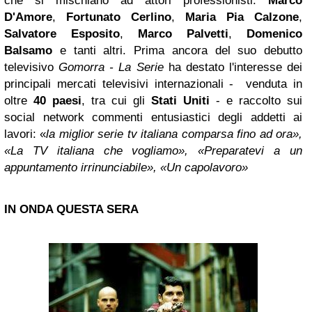
che si mischiano ad attori professionisti:
Marco
D'Amore
,
Fortunato Cerlino
,
Maria Pia Calzone
,
Salvatore Esposito
,
Marco Palvetti
,
Domenico
Balsamo
e tanti altri. Prima ancora del suo debutto
televisivo
Gomorra - La Serie
ha destato l'interesse dei
principali mercati televisivi internazionali - venduta in
oltre
40 paesi
, tra cui gli
Stati Uniti
- e raccolto sui
social network commenti entusiastici degli addetti ai
lavori: «
la miglior serie tv italiana comparsa fino ad ora»,
«La TV italiana che vogliamo», «Preparatevi a un
appuntamento irrinunciabile», «Un capolavoro»
IN ONDA QUESTA SERA