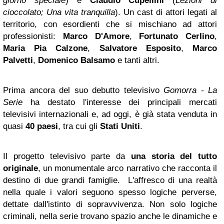
giorno speciale
) e
Claudio Cupellini
(
Lezioni di
cioccolato;
Una vita tranquilla
). Un cast di attori legati al
territorio, con esordienti che si mischiano ad attori
professionisti:
Marco D'Amore
,
Fortunato Cerlino
,
Maria Pia Calzone
,
Salvatore Esposito
,
Marco
Palvetti
,
Domenico Balsamo
e tanti altri.
Prima ancora del suo debutto televisivo
Gomorra - La
Serie
ha destato l'interesse dei principali mercati
televisivi internazionali e, ad oggi, è già stata venduta in
quasi
40 paesi
, tra cui gli
Stati Uniti
.
Il progetto televisivo parte da
una storia del tutto
originale
,
un monumentale arco narrativo che racconta il
destino di due grandi famiglie. L'affresco di una realtà
nella quale i valori seguono spesso logiche perverse,
dettate dall'istinto di sopravvivenza. Non solo logiche
criminali, nella serie trovano spazio anche le dinamiche e