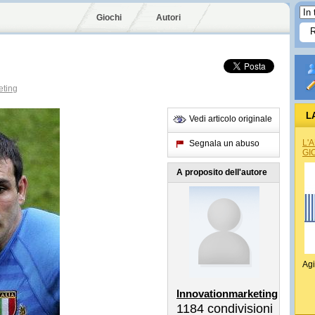
Giochi
Autori
eting
L
Vedi articolo originale
L'
Segnala un abuso
GI
A proposito dell'autore
Agi
Innovationmarketing
1184
condivisioni