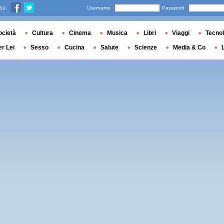
 su
Username
Password
ocietà
Cultura
Cinema
Musica
Libri
Viaggi
Tecnol
er Lei
Sesso
Cucina
Salute
Scienze
Media & Co