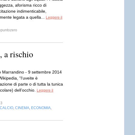
ggezza, aforisma ricco di
 citazione indimenticabile,
lmente legata a quella...
Leggere il
puntozero
 a rischio
io Marrandino - 9 settembre 2014
ikipedia, “l‘uveite è
zione di parte o di tutta la tunica
colare) dell’occhio.
Leggere il
33
CALCIO
CINEMA
ECONOMIA
,
,
,