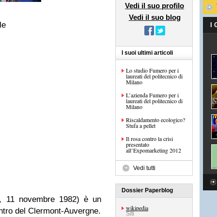
Vedi il suo profilo
Vedi il suo blog
le
I
I suoi ultimi articoli
Lo studio Fumero per i
laureati del politecnico di
Milano
L’azienda Fumero per i
laureati del politecnico di
Milano
Riscaldamento ecologico?
Stufa a pellet
Il rosa contro la crisi
presentato
all’Expomarketing 2012
Vedi tutti
Dossier Paperblog
a, 11 novembre 1982) è un
wikipedia
centro del Clermont-Auvergne.
Siti