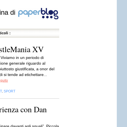
ina di
icoli :
estleMania XV
 Viviamo in un periodo di
zione generale riguardo al
iuttosto giustificata, a onor del
di si tende ad etichettare...
eguito
T
SPORT
,
erienza con Dan
nare davanti agli squali”. Piccola