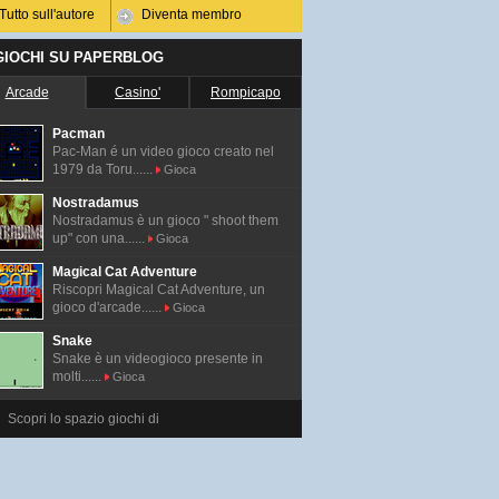
Tutto sull'autore
Diventa membro
 GIOCHI SU PAPERBLOG
Arcade
Casino'
Rompicapo
Pacman
Pac-Man é un video gioco creato nel
1979 da Toru......
Gioca
Nostradamus
Nostradamus è un gioco " shoot them
up" con una......
Gioca
Magical Cat Adventure
Riscopri Magical Cat Adventure, un
gioco d'arcade......
Gioca
Snake
Snake è un videogioco presente in
molti......
Gioca
Scopri lo spazio giochi di