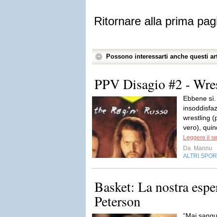
Ritornare alla prima pag
Possono interessarti anche questi art
PPV Disagio #2 - Wr
Ebbene sì.
insoddisfa
wrestling (p
vero), quin
Leggere il s
Da
Mannu
ALTRI SPOR
Basket: La nostra esp
Peterson
“Mai sangui