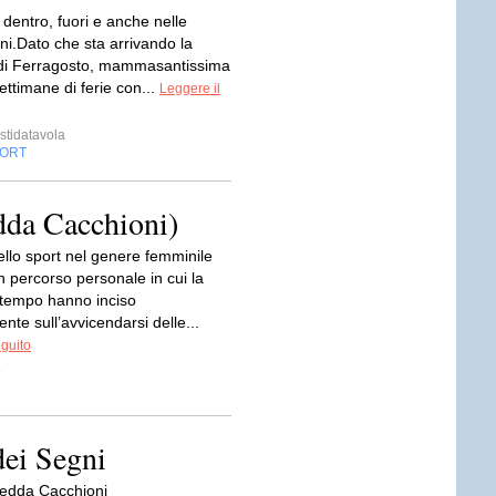
i dentro, fuori e anche nelle
ni.Dato che sta arrivando la
di Ferragosto, mammasantissima
settimane di ferie con...
Leggere il
stidatavola
ORT
dda Cacchioni)
ello sport nel genere femminile
 percorso personale in cui la
l tempo hanno inciso
te sull’avvicendarsi delle...
eguito
5
dei Segni
Hedda Cacchioni