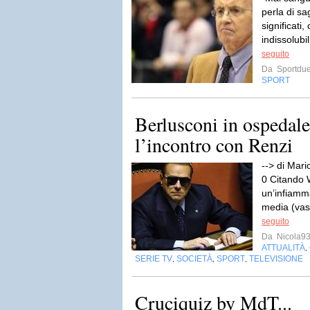
perla di sa
significati,
indissolubi
seguito
Da
Sportdue
SPORT
Berlusconi in ospedale,
l’incontro con Renzi
--> di Mar
0 Citando W
un’infiamma
media (vas
seguito
Da
Nicola9
ATTUALITÀ
,
SERIE TV
SOCIETÀ
SPORT
TELEVISIONE
,
,
,
Cruciquiz by MdT...