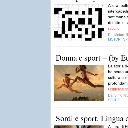
Allora, bell
intercapedi
settimana 
di tutte le 
seguito
Da
Motocicli
MOTORI
SP
,
Donna e sport – (by E
La storia d
ha avuto un
cultura e i
profondamen
Leggere il s
Da
Simo78
SPORT
Sordi e sport. Lingua 
A cura di 