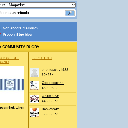
Non ancora membro?
Proponi il tuo blog
A COMMUNITY RUGBY
AUTORE DEL
TOP UTENTI
ORNO
pablitosway1983
604854 pt
Corrintoscana
489198 pt
vesuviolive
445069 pt
psyinthekitchen
Basketcaffe
378351 pt