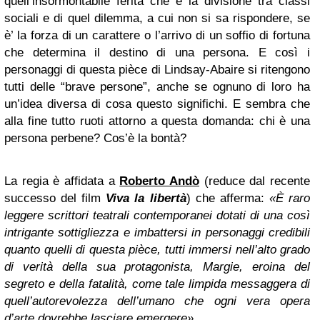
quell’insormontabile ferita che è la divisione tra classi
sociali e di quel dilemma, a cui non si sa rispondere, se
è’ la forza di un carattere o l’arrivo di un soffio di fortuna
che determina il destino di una persona. E così i
personaggi di questa pièce di Lindsay-Abaire si ritengono
tutti delle “brave persone”, anche se ognuno di loro ha
un’idea diversa di cosa questo significhi. E sembra che
alla fine tutto ruoti attorno a questa domanda: chi è una
persona perbene? Cos’è la bontà?
La regia è affidata a
Roberto Andò
(reduce dal recente
successo del film
Viva la libertà
) che afferma:
«È raro
leggere scrittori teatrali contemporanei dotati di una così
intrigante sottigliezza e imbattersi in personaggi credibili
quanto quelli di questa pièce, tutti immersi nell’alto grado
di verità della sua protagonista, Margie, eroina del
segreto e della fatalità, come tale limpida messaggera di
quell’autorevolezza dell’umano che ogni vera opera
d’arte dovrebbe lasciare emergere».