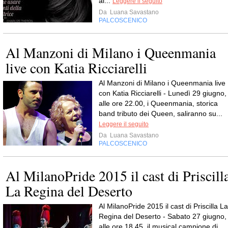
al...
Leggere il seguito
Da
Luana Savastano
PALCOSCENICO
Al Manzoni di Milano i Queenmania
live con Katia Ricciarelli
Al Manzoni di Milano i Queenmania live
con Katia Ricciarelli - Lunedì 29 giugno,
alle ore 22.00, i Queenmania, storica
band tributo dei Queen, saliranno su...
Leggere il seguito
Da
Luana Savastano
PALCOSCENICO
Al MilanoPride 2015 il cast di Priscill
La Regina del Deserto
Al MilanoPride 2015 il cast di Priscilla La
Regina del Deserto - Sabato 27 giugno,
alle ore 18.45, il musical campione di