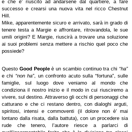
e che è’ riuscito ad andarsene dal quartiere, a fare
successo e crearsi una nuova vita nel ricco Chestnut
Hill.
Mike, apparentemente sicuro e arrivato, sarà in grado di
tenere testa a Margie e affrontare, ritrovandola, le sue
umili origini? E Margie, riuscirà a trovare una soluzione
ai suoi problemi senza mettere a rischio quel poco che
possiede?
Questo
Good People
è un scambio continuo tra chi
“ha”
e chi
“non ha”
, un confronto acuto sulla “fortuna”, sulle
famiglie, sul luogo dove veniamo al mondo che
condiziona il nostro inizio e il modo in cui riusciremo a
vivere, sul destino. Attraverso gli occhi di personaggi che
catturano e che ci restano dentro, con dialoghi arguti,
spiritosi, intensi e commoventi (il dolore non è’ mai
lontano dalla risata, dalla battuta), con un procedere sia
rude che tenero, l’autore riesce a parlarci di