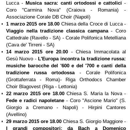
Lucca -
Musica sacra: canti ortodossi e cattolici
-
Coro "Carmina Nova" (Craiova - Romania) -
Associazione Corale DB Choir (Napoli)
1 marzo 2015 ore 18.00
Chiesa della Croce di Lucca -
Viaggio nella tradizione classica campana
- Coro
Cattedrale (Ravello - SA) - Corale Polifonica Metelliana
(Cava de' Tirreni - SA)
14 marzo 2015 ore 20.00
- Chiesa Immacolata al
Gesù Nuovo -
L'Europa incontra la tradizione russa:
musiche barocche del '600 e del '700 e canti della
tradizione russa ortodossa
- Corale Polifonica
(Grottaferrata - Roma)- Riga Orthodocs Chamber
Choir Blagovest (Riga - Lettonia)
22 marzo 2015 ore 18.00
Chiesa S. Maria la Nova -
Fede e radici napoletane
- Coro "Ascione Mario" (S.
Giorgio a Cremano - Napoli) - Hirpini Cantores
(Avellino)
29 marzo 2015 ore 18.00
Chiesa S. Giorgio Maggiore -
I grandi compositori: da Bach a Domenico