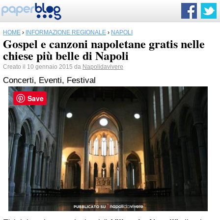
HOME
›
INFORMAZIONE REGIONALE
›
NAPOLI
Gospel e canzoni napoletane gratis nelle
chiese più belle di Napoli
Creato il 10 gennaio 2015 da
Napolidavivere
Concerti, Eventi, Festival
Save