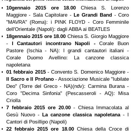
10gennaio 2015 ore 18.00
Chiesa S. Lorenzo
Maggiore - Sala Capitolare -
Le Grandi Band
- Coro
"MAVRA" (Roma): i PINK FLOYD - Coro Femminile
dell'Orientale (Napoli): dagli ABBA ai BEATLES
18gennaio 2015 ore 18.00
Chiesa S. Giorgio Maggiore
-
I Cantautori incontrano Napoli -
Corale Buon
Pastore (Ischia - NA): I grandi cantautori italiani -
Corale Duomo Avellino: La canzone classica
napoletana
01 febbraio 2015
- Convento S. Domenico Maggiore -
Il Sacro e Il Profano
- Associazione Musicale "Iubilate
Deo" (Torre del Greco - NA)(ndv): Carmina Burana -
Coro "Decima Sinfonia" (Pescasseroli - AQ): Misa
Criolla
7 febbraio 2015 ore 20.00
- Chiesa Immacolata al
Gesù Nuovo -
La canzone classica napoletana
- I
Cantori di Posillipo (Napoli)
22 febbraio 2015 ore 18.00
Chiesa della Croce di