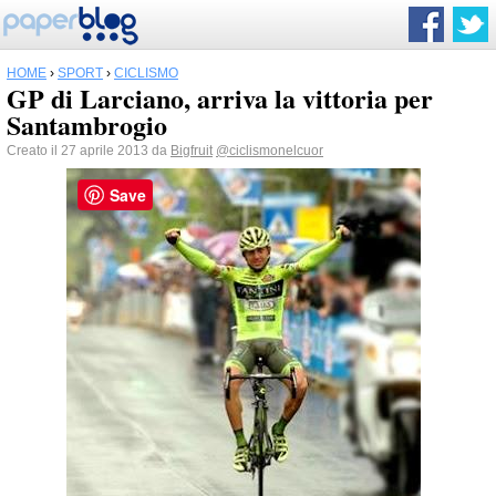
HOME
›
SPORT
›
CICLISMO
GP di Larciano, arriva la vittoria per
Santambrogio
Creato il 27 aprile 2013 da
Bigfruit
@ciclismonelcuor
Save