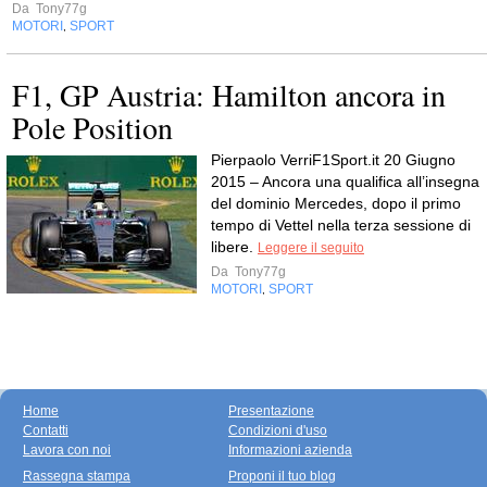
Da
Tony77g
MOTORI
SPORT
,
F1, GP Austria: Hamilton ancora in
Pole Position
Pierpaolo VerriF1Sport.it 20 Giugno
2015 – Ancora una qualifica all’insegna
del dominio Mercedes, dopo il primo
tempo di Vettel nella terza sessione di
libere.
Leggere il seguito
Da
Tony77g
MOTORI
SPORT
,
Home
Presentazione
Contatti
Condizioni d'uso
Lavora con noi
Informazioni azienda
Rassegna stampa
Proponi il tuo blog