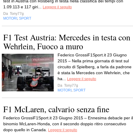
test in Austria con Rosberg in testa nella classifica dei tempi con
1.09.113 e 117 giri...
Leggere il seguito
Da
Tony77g
MOTORI
SPORT
,
F1 Test Austria: Mercedes in testa con
Wehrlein, Fuoco a muro
Federico GrossiF1Sport.it 23 Giugno
2015 – Nella prima giornata di test sul
circuito di Spielberg, a farla da padrone
è stata la Mercedes con Wehrlein, che
ha...
Leggere il seguito
Da
Tony77g
MOTORI
SPORT
,
F1 McLaren, calvario senza fine
Federico GrossiF1Sport.it 23 Giugno 2015 – Ennesima debacle per il
binomio McLaren-Honda, con il secondo doppio ritiro consecutivo
dopo quello in Canada.
Leggere il seguito