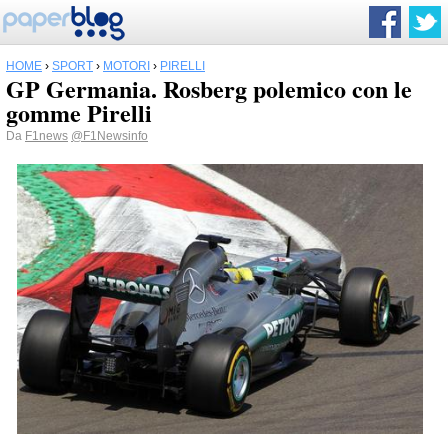
HOME
›
SPORT
›
MOTORI
›
PIRELLI
GP Germania. Rosberg polemico con le
gomme Pirelli
Da
F1news
@F1Newsinfo